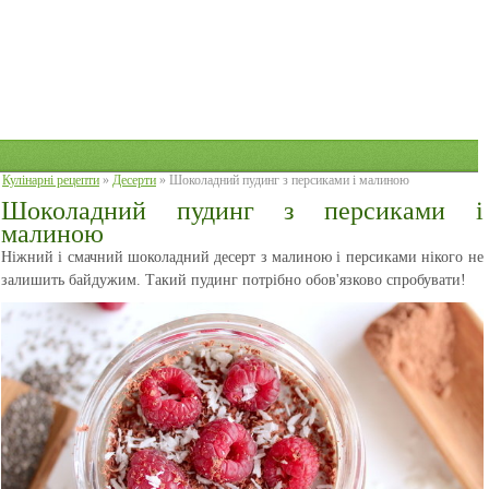
Кулінарні рецепти
»
Десерти
» Шоколадний пудинг з персиками і малиною
Шоколадний пудинг з персиками і
малиною
Ніжний і смачний шоколадний десерт з малиною і персиками нікого не
залишить байдужим. Такий пудинг потрібно обов'язково спробувати!