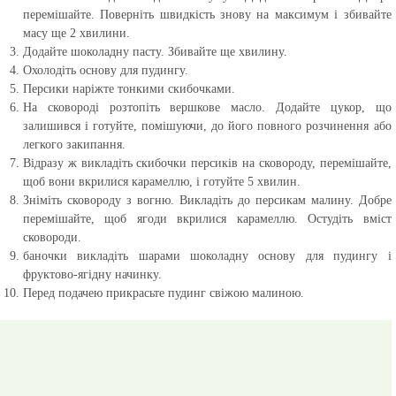
перемішайте. Поверніть швидкість знову на максимум і збивайте
масу ще 2 хвилини.
Додайте шоколадну пасту. Збивайте ще хвилину.
Охолодіть основу для пудингу.
Персики наріжте тонкими скибочками.
На сковороді розтопіть вершкове масло. Додайте цукор, що
залишився і готуйте, помішуючи, до його повного розчинення або
легкого закипання.
Відразу ж викладіть скибочки персиків на сковороду, перемішайте,
щоб вони вкрилися карамеллю, і готуйте 5 хвилин.
Зніміть сковороду з вогню. Викладіть до персикам малину. Добре
перемішайте, щоб ягоди вкрилися карамеллю. Остудіть вміст
сковороди.
баночки викладіть шарами шоколадну основу для пудингу і
фруктово-ягідну начинку.
Перед подачею прикрасьте пудинг свіжою малиною.