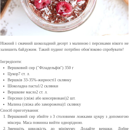
Ніжний і смачний шоколадний десерт з малиною і персиками нікого не
залишить байдужим. Такий пудинг потрібно обов'язково спробувати!
Інгредієнти:
Вершковий сир ("Філадельфія")
350 г
Цукор
7 ст. л.
Вершків 33-35%-жирності
1 склянку
Шоколадна паста
1/2 склянки
Вершкове масло
2 ст. л.
Персики (свіжі або консервовані)
2 шт.
Малина (свіжа або заморожена)
1 склянку
Спосіб приготування:
Вершковий сир збийте з 3 столовими ложками цукру з допомогою
міксера. Маса повинна вийти однорідною.
Зменшіть швидкість до мінімуму. Додайте вершки. Добре