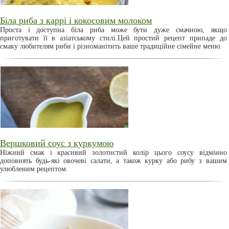
Біла риба з каррі і кокосовим молоком
Проста і доступна біла риба може бути дуже смачною, якщо
приготувати її в азіатському стилі.Цей простий рецепт припаде до
смаку любителям риби і різноманітить ваше традиційне сімейне меню.
Вершковий соус з куркумою
Ніжний смак і красивий золотистий колір цього соусу відмінно
доповнять будь-які овочеві салати, а також курку або рибу з вашим
улюбленим рецептом.