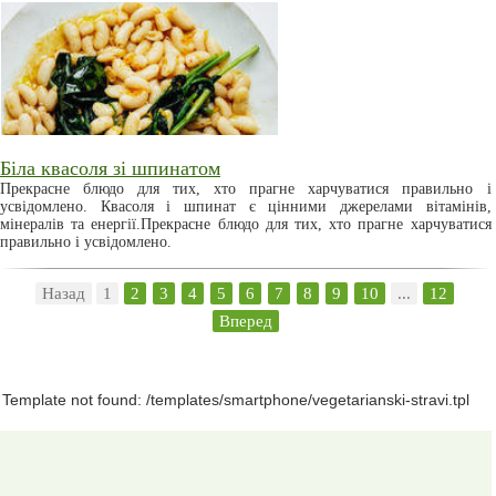
Біла квасоля зі шпинатом
Прекрасне блюдо для тих, хто прагне харчуватися правильно і
усвідомлено. Квасоля і шпинат є цінними джерелами вітамінів,
мінералів та енергії.Прекрасне блюдо для тих, хто прагне харчуватися
правильно і усвідомлено.
Назад
1
2
3
4
5
6
7
8
9
10
...
12
Вперед
Template not found: /templates/smartphone/vegetarianski-stravi.tpl