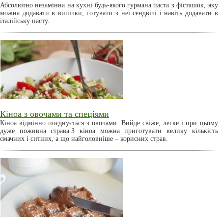
Абсолютно незамінна на кухні будь-якого гурмана паста з фісташок, яку
можна додавати в випічки, готувати з неї сендвічі і навіть додавати в
італійську пасту.
Кіноа з овочами та спеціями
Кіноа відмінно поєднується з овочами. Вийде свіже, легке і при цьому
дуже поживна страва.З кіноа можна приготувати велику кількість
смачних і ситних, а що найголовніше – корисних страв.