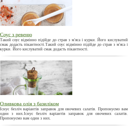
Соус з ревеню
Такий соус відмінно підійде до страв з м'яса і курки. Його кислуватий
смак додасть пікантності.Такий соус відмінно підійде до страв з м'яса і
курки. Його кислуватий смак додасть пікантності.
Оливкова олія з базиліком
Існує безліч варіантів заправок для овочевих салатів. Пропонуємо вам
один з них.Існує безліч варіантів заправок для овочевих салатів.
Пропонуємо вам один з них.