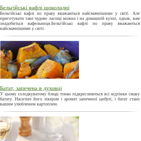
Бельгійські вафлі шоколадні
Бельгійські вафлі по праву вважаються найсмачнішими у світі. Але
приготувати таке чудове ласощі можна і на домашній кухні, однак, вам
знадобиться вафельниця.Бельгійські вафлі по праву вважаються
найсмачнішими у світі.
Батат, запечена в духовці
У цьому солодкуватому блюді тонко підкреслюються всі відтінки смаку
батату. Наситьте його лікером і аромат запеченої цибулі, і батат стане
вашим улюбленим картоплею.