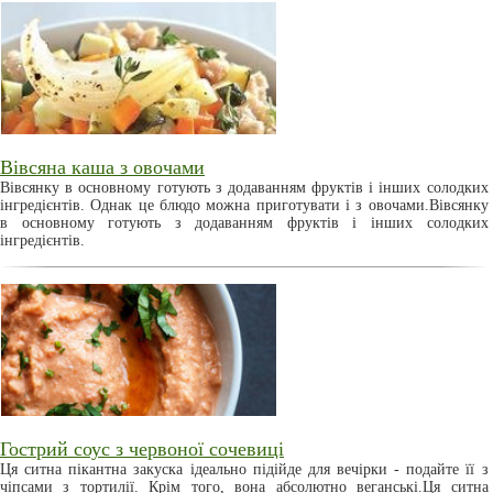
Вівсяна каша з овочами
Вівсянку в основному готують з додаванням фруктів і інших солодких
інгредієнтів. Однак це блюдо можна приготувати і з овочами.Вівсянку
в основному готують з додаванням фруктів і інших солодких
інгредієнтів.
Гострий соус з червоної сочевиці
Ця ситна пікантна закуска ідеально підійде для вечірки - подайте її з
чіпсами з тортилії. Крім того, вона абсолютно веганські.Ця ситна