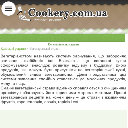
Вегетаріанські страви
Кулінарні рецепти
» Вегетаріанські страви
Вегетаріанством називають систему харчування, що забороняє
вживання «забійної» їжі. Вважають, що веганські кухня
сформувалася внаслідок розвитку індуїзму і буддизму. Вибір
продуктів, які можуть бути присутніми на вегетаріанської кухні,
обумовлений видом вегетаріанства. Деякі представники цієї
системи живлення спокійно ставляться до молочних продуктів,
меду та яєць.
Смачні вегетаріанські страви відмінно справляються з очищенням
організму і збагачують його корисними мікроелементами. Прості
вегетаріанські рецепти на кожен день – це страви з вживанням
фруктів, коренеплодів, овочів, горіхів і сої.