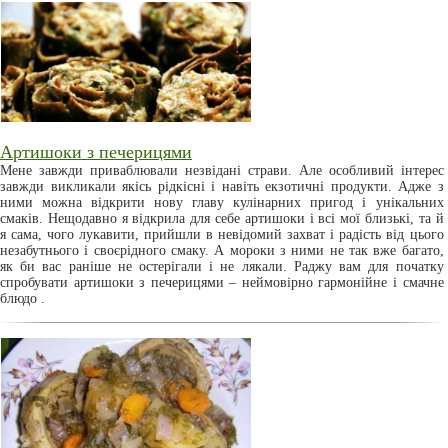
Артишоки з печерицями
Мене завжди приваблювали незвідані страви. Але особливий інтерес
завжди викликали якісь рідкісні і навіть екзотичні продукти. Адже з
ними можна відкрити нову главу кулінарних пригод і унікальних
смаків. Нещодавно я відкрила для себе артишоки і всі мої близькі, та й
я сама, чого лукавити, прийшли в невідомий захват і радість від цього
незабутнього і своєрідного смаку. А мороки з ними не так вже багато,
як би вас раніше не остерігали і не лякали. Раджу вам для початку
спробувати артишоки з печерицями – неймовірно гармонійне і смачне
блюдо .