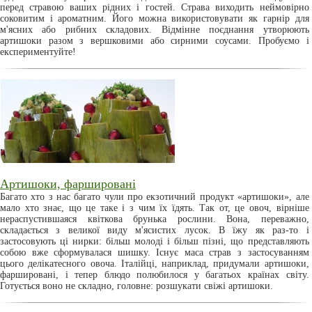
перед стравою ваших рідних і гостей. Страва виходить неймовірно
соковитим і ароматним. Його можна використовувати як гарнір для
м'ясних або рибних складових. Відмінне поєднання утворюють
артишоки разом з вершковими або сирними соусами. Пробуємо і
експериментуйте!
Артишоки, фаршировані
Багато хто з нас багато чули про екзотичний продукт «артишоки», але
мало хто знає, що це таке і з чим їх їдять. Так от, це овоч, вірніше
нераспустившаяся квіткова брунька рослини. Вона, переважно,
складається з великої виду м'ясистих лусок. В їжу як раз-то і
застосовують ці нирки: більш молоді і більш пізні, що представляють
собою вже сформувалася шишку. Існує маса страв з застосуванням
цього делікатесного овоча. Італійці, наприклад, придумали артишоки,
фаршировані, і тепер блюдо полюбилося у багатьох країнах світу.
Готується воно не складно, головне: розшукати свіжі артишоки.