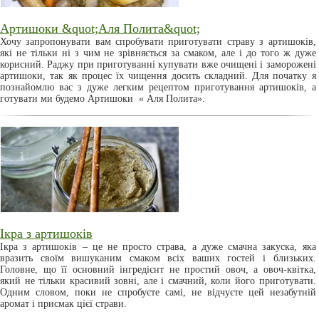
Артишоки &quot;Аля Полита&quot;
Хочу запропонувати вам спробувати приготувати страву з артишоків,
які не тільки ні з чим не зрівняється за смаком, але і до того ж дуже
корисний. Раджу при приготуванні купувати вже очищені і заморожені
артишоки, так як процес їх чищення досить складний. Для початку я
познайомлю вас з дуже легким рецептом приготування артишоків, а
готувати ми будемо Артишоки « Аля Полита».
Ікра з артишоків
Ікра з артишоків – це не просто страва, а дуже смачна закуска, яка
вразить своїм вишуканим смаком всіх ваших гостей і близьких.
Головне, що її основний інгредієнт не простий овоч, а овоч-квітка,
який не тільки красивий зовні, але і смачний, коли його приготувати.
Одним словом, поки не спробуєте самі, не відчуєте цей незабутній
аромат і присмак цієї страви.