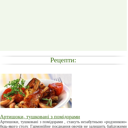
Рецепти:
Артишоки, тушковані з помідорами
Артишоки, тушковані з помідорами , стануть незабутньою «родзинкою»
будь-якого столу. Гармонійне поєднання овочів не залишить байдужими