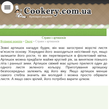
Страви з артишоків
Кулінарні рецепти
»
Овочі
» Страви з артишоків
Зовні артишок нагадує будяк, він має загострені жорсткі листя
м'ясисте основу. Усередині його знаходиться неїстівний пух, якщо
залишити його рости, то він перетвориться в фіолетовий квітка.
Артишок можна придбати майже круглий рік, за винятком пізнього
літа і ранньої зими. Артишок свіжий має щільно прилеглі один до
одного листя зеленого кольору. Приготування артишоку
безпосередньо залежить від його віку. Якщо артишок менше
самого стебла значить він молодий і можна просто обірвати
листя. А якщо овоч зрілий, його потрібно варити цілком.