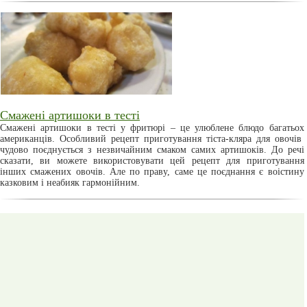
Смажені артишоки в тесті
Смажені артишоки в тесті у фритюрі – це улюблене блюдо багатьох
американців. Особливий рецепт приготування тіста-кляра для овочів
чудово поєднується з незвичайним смаком самих артишоків. До речі
сказати, ви можете використовувати цей рецепт для приготування
інших смажених овочів. Але по праву, саме це поєднання є воістину
казковим і неабияк гармонійним.