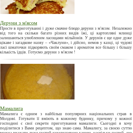
Деруни з м'ясом
Просте в приготуванні і дуже смачне блюдо деруни з м'ясом. Незалежно
від того на скільки багато різних видів їжі, ці картопляні млинці
залишаються улюбленим ласощами мільйонів. У дерунів є ще одне дуже
цікаве і загадкове назву – «Чаклуни», і дійсно, немов у казці, ці чудові
ласі шматочки підкоряють своїм смаком і ароматом все більшу і більшу
кількість їдців. Готуємо деруни з м'ясом !
Мамалига
Мамалига є одним з найбільш популярних національних страв в
Молдові. Готувати її вміють в кожному будинку, причому у кожної
господині є свої секрети приготування мамалиги. Сьогодні я хочу
поділитися з Вами рецептом, що знаю сама. Мамалигу, за своєю суттю
можна вважати дуже густий кукурудзяною кашею, настільки густий, що