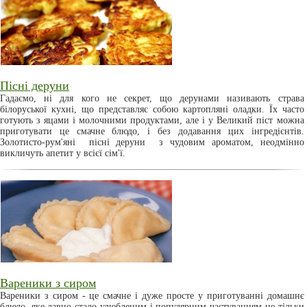
Пісні деруни
Гадаємо, ні для кого не секрет, що дерунами називають страва
білоруської кухні, що представляє собою картопляні оладки. Їх часто
готують з яцами і молочними продуктами, але і у Великий піст можна
приготувати це смачне блюдо, і без додавання цих інгредієнтів.
Золотисто-рум'яні пісні деруни з чудовим ароматом, неодмінно
викличуть апетит у всієї сім'ї.
Вареники з сиром
Вареники з сиром - це смачне і дуже просте у приготуванні домашнє
блюдо, яке давно стало улюбленим і популярним частуванням не тільки