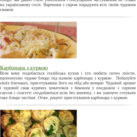
на українському столі. Вареники з сиром порадують всіх своїм чудовим
смаком.
Карбонара з куркою
Всім кому подобається італійська кухня і хто любить ситно поїсти,
пропонуємо чудове блюдо під назвою карбонара з куркою . Побалуйте
своїх близьких, приготувавши його на обід або вечерю. Чудовий аромат
і чудовий смак курячих шматочків з беконом у поєднанні з сирним
соусом і спагетті сподобаються всім без винятку, і ви захочете готувати
таке блюдо частіше. Отже, рецепт приготування карбонара з куркою.