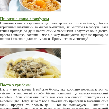
Пшоняна каша з гарбузом
Пшоняна каша з гарбузом – це дуже ароматне і смачне блюдо, багате
корисними вітамінами та мікроелементами, які містяться в гарбузі. Така
кашка припаде до душі навіть самим маленьким. Готується вона досить
просто і швидко, головне - час від часу помішувати, щоб не пригоріло
пшоно і вчасно підливати молоко. Приємного вам апетиту!
Паста з грибами
Паста – це класичне італійське блюдо, яке дослівно перекладається як
«тісто». У нас же ці вироби більш поширені під назвою «макаронні
вироби». Хоча справжня паста має свої особливості приготування і
виробництва. Тому якщо у вас є можливість придбати в магазині саме
такий продукт, то зробіть це і ви не пошкодуєте. Ніжний і
дивовижний смак і аромат пасти з грибами подарує вам справжній