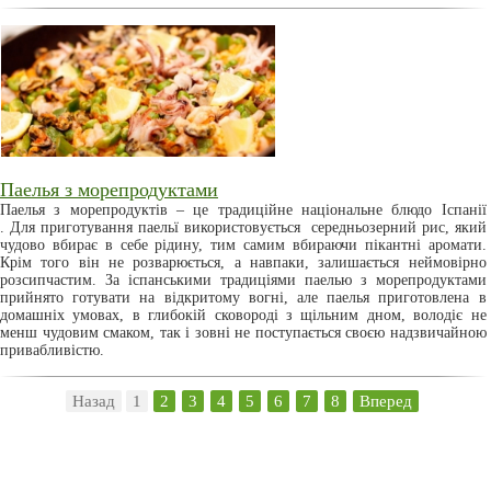
Паелья з морепродуктами
Паелья з морепродуктів – це традиційне національне блюдо Іспанії
. Для приготування паельї використовується середньозерний рис, який
чудово вбирає в себе рідину, тим самим вбираючи пікантні аромати.
Крім того він не розварюється, а навпаки, залишається неймовірно
розсипчастим. За іспанськими традиціями паелью з морепродуктами
прийнято готувати на відкритому вогні, але паелья приготовлена в
домашніх умовах, в глибокій сковороді з щільним дном, володіє не
менш чудовим смаком, так і зовні не поступається своєю надзвичайною
привабливістю.
Назад
1
2
3
4
5
6
7
8
Вперед