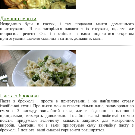
Домашні манти
Нещодавно були в гостях, і там подавали манти домашнього
приготування. Я так загорілася навчитися їх готувати, що тут же
попросила рецепт. Ось і поспішаю з вами поділитися секретом
приготування шалено смачних і ситних домашніх мант.
Паста з брокколі
Паста з брокколі , просте в приготуванні і не нав'язливе страву
італійської кухні. Про нього можна сказати тільки одне, запаморочливо
смачно. З вигляду звичайний овоч, але в з'єднанні з пастою і
приправами, виходить дивовижно. Італійці великі любителі смачно
поїсти, придумали величезну кількість заправок для макаронних
виробів. Сьогодні ми з вами приготуємо саму звичайну пасту з
брокколі. І повірте, ваші смакові горизонти розширяться.