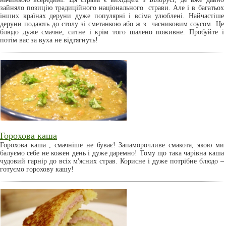
зайняло позицію традиційного національного страви. Але і в багатьох
інших країнах деруни дуже популярні і всіма улюблені. Найчастіше
деруни подають до столу зі сметанкою або ж з часниковим соусом. Це
блюдо дуже смачне, ситне і крім того шалено поживне. Пробуйте і
потім вас за вуха не відтягнуть!
Горохова каша
Горохова каша , смачніше не буває! Запаморочливе смакота, якою ми
балуємо себе не кожен день і дуже даремно! Тому що така чарівна каша
чудовий гарнір до всіх м'ясних страв. Корисне і дуже потрібне блюдо –
готуємо горохову кашу!