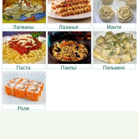
Лагманы
Лазанья
Манти
Паста
Паельї
Пельмені
Роли