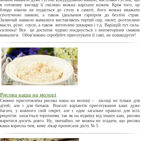
в готовому вигляді її сміливо можна нарізати ножем. Крім того, це
блюдо ніколи не подається до столу в самоті, його можна вважати
сполучною ланкою, а також ідеальним гарніром до безлічі страв.
Зазвичай навколо мамалиги виставляють тертий сир, омлет, розтоплене
масло, різні соуси, а також витоплені шкварки і т.д. Варіацій тут сила-
силенна! Все це достаток чудово поєднується з неповторним смаком
мамалиги. Обов'язково спробуйте приготувати її самі, не пошкодуєте!
Рисова каша на молоці
Смачно приготовлена рисова каша на молоці – ласощі не тільки для
дітей, але і для батьків. Взагалі варіантів приготування каші дуже
багато, у кожного свій секрет, але є одне загальне правило для всіх
рецептів: запасіться терпінням, так як на відміну від інших каш, рисова
варитися досить довго. Ну, звичайно, не можна не згадати, що рисова
каша корисна тим, кому лікар прописали дієту № 5.