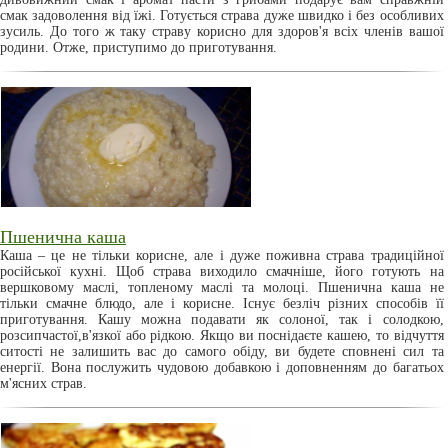
смак задоволення від їжі. Готується страва дуже швидко і без особливих
зусиль. До того ж таку страву корисно для здоров'я всіх членів вашої
родини. Отже, приступимо до приготування.
Пшенична каша
Каша – це не тільки корисне, але і дуже поживна страва традиційної
російської кухні. Щоб страва виходило смачніше, його готують на
вершковому маслі, топленому маслі та молоці. Пшенична каша не
тільки смачне блюдо, але і корисне. Існує безліч різних способів її
приготування. Кашу можна подавати як солоної, так і солодкою,
розсипчастої,в'язкої або рідкою. Якщо ви поснідаєте кашею, то відчуття
ситості не залишить вас до самого обіду, ви будете сповнені сил та
енергії. Вона послужить чудовою добавкою і доповненням до багатьох
м'ясних страв.