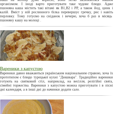
організмом. І іноді варто приготувати таке чудове блюдо. Адже
пшоняна каша містить такі вітамі як В1,В2 і РР, а також йод, цинк і
калій. Вміст у ній рослинного білка перевершує гречку, рис і навіть
перловку. Тому готуємо на сніданок і вечерю, хоча б раз в місяць
пшоняну кашу на молоці .
Вареники з капустою
Вареники давно вважаються українським національним стравою, хоча їх
прототипом є блюдо турецької кухні "Дюшвара". Традиційно вареники
готують на святковий стіл, наприклад, на весілля, релігійні свята,
сімейні торжества. Вареники з капустою можна приготувати і в пісні
дні календаря, а в інші дні до начинки додати сало.