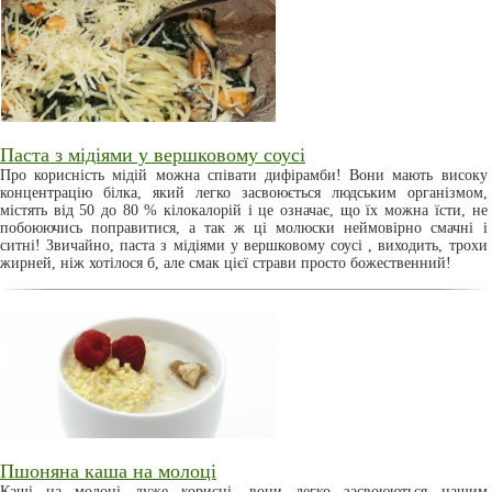
Паста з мідіями у вершковому соусі
Про корисність мідій можна співати дифірамби! Вони мають високу
концентрацію білка, який легко засвоюється людським організмом,
містять від 50 до 80 % кілокалорій і це означає, що їх можна їсти, не
побоюючись поправитися, а так ж ці молюски неймовірно смачні і
ситні! Звичайно, паста з мідіями у вершковому соусі , виходить, трохи
жирней, ніж хотілося б, але смак цієї страви просто божественний!
Пшоняна каша на молоці
Каші на молоці дуже корисні, вони легко засвоюються нашим