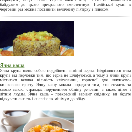
байдужим до цього прекрасного «мистецтву». Італійської кухні в
черговий раз можна поставити величезну п'ятірку з плюсом.
Ячна каша
Ячна крупа являє собою подрібнені ячмінні зерна. Відрізняється ячна
крупа від перловки тим, що зерна не шліфуються, а тому в ячній крупі
міститься велика кількість клітковини, корисної для шлунково-
кишкового тракту. Ячну кашу можна порадити тим, хто стежить за
своєю вагою, страждає порушенням обміну речовин, а також дітям і
літнім людям. Ячна каша – прекрасний варіант сніданку, ви будете
відчувати ситість і енергію як мінімум до обіду.