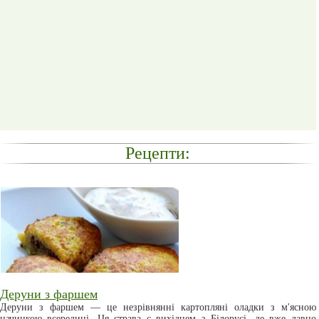
Рецепти:
Деруни з фаршем
Деруни з фаршем — це незрівнянні картопляні оладки з м'ясною
начинкою всередині. Ця страва є вихідцем з Білорусі, де вже давно