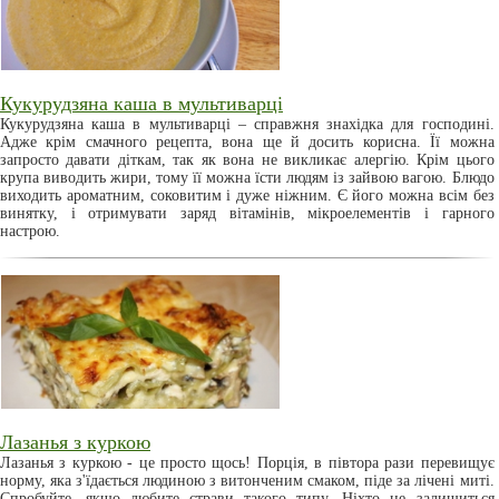
Кукурудзяна каша в мультиварці
Кукурудзяна каша в мультиварці – справжня знахідка для господині.
Адже крім смачного рецепта, вона ще й досить корисна. Її можна
запросто давати діткам, так як вона не викликає алергію. Крім цього
крупа виводить жири, тому її можна їсти людям із зайвою вагою. Блюдо
виходить ароматним, соковитим і дуже ніжним. Є його можна всім без
винятку, і отримувати заряд вітамінів, мікроелементів і гарного
настрою.
Лазанья з куркою
Лазанья з куркою - це просто щось! Порція, в півтора рази перевищує
норму, яка з'їдається людиною з витонченим смаком, піде за лічені миті.
Спробуйте, якщо любите страви такого типу. Ніхто не залишиться