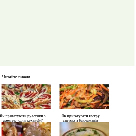
Читайте також:
Як приготувати рулетики з
Як приготувати гостру
сьомгою «Для коханої»?
закуску з баклажанів
"Оригінальна"?