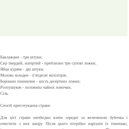
Баклажани - три штуки;
Сир твердий, натертий - приблизно три супові ложки;
Яйце куряче - дві штуки;
Молоко холодне - п'ятдесят мілілітрів;
Борошно пшеничне - шість десертних ложки;
Розпушувач - половина чайної ложечки;
Сіль.
Спосіб приготування страви:
Для цієї страви необхідно взяти середні за величиною бубочка і
очистити з них шкіру. Після цього потрібно нарізати їх тоненько,