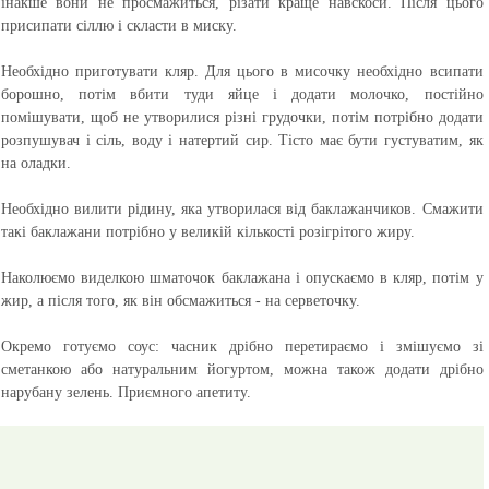
інакше вони не просмажиться, різати краще навскоси. Після цього
присипати сіллю і скласти в миску.
Необхідно приготувати кляр. Для цього в мисочку необхідно всипати
борошно, потім вбити туди яйце і додати молочко, постійно
помішувати, щоб не утворилися різні грудочки, потім потрібно додати
розпушувач і сіль, воду і натертий сир. Тісто має бути густуватим, як
на оладки.
Необхідно вилити рідину, яка утворилася від баклажанчиков. Смажити
такі баклажани потрібно у великій кількості розігрітого жиру.
Наколюємо виделкою шматочок баклажана і опускаємо в кляр, потім у
жир, а після того, як він обсмажиться - на серветочку.
Окремо готуємо соус:
часник дрібно перетираємо і змішуємо зі
сметанкою або натуральним йогуртом, можна також додати дрібно
нарубану зелень.
Приємного апетиту.