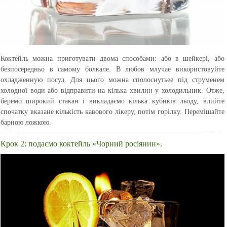
Коктейль можна приготувати двома способами: або в шейкері, або
безпосередньо в самому болкале. В любов млучае використовуйте
охладженную посуд. Для цього можна сполоснутьее під струменем
холодної води або відправити на кілька хвилин у холодильник. Отже,
беремо широкий стакан і викладаємо кілька кубиків льоду, влийте
спочатку вказане кількість кавового лікеру, потім горілку. Перемішайте
барною ложкою.
Крок 2: подаємо коктейль «Чорний росіянин».