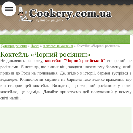
Кулінарні рецепти
»
Напої
»
Алкогольні коктейлі
» Коктейль «Чорний росіянин»
Коктейль «Чорний росіянин»
Не дивлячись на назву,
коктейль "Чорний російський"
створений не
росіянами. Є легенда, що виник він, завдяки іноземному бармену, який
приїхав до Росії на полювання. Де, згідно з історії, бармен зустрівся з
ведмедем. Клишоногий справив на бармена таке велике враження, що
він створив цей коктейль. Виходить, що «чорний росіянин» у назві
коктейлю, це ведмідь. Давайте приготуємо цей популярний у всьому
світі напій.