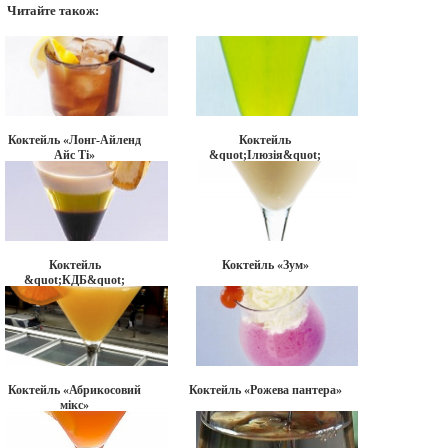
Читайте також:
Коктейль «Лонг-Айленд
Коктейль
Айс Ті»
&quot;Ілюзія&quot;
Коктейль
Коктейль «Зум»
&quot;КДБ&quot;
Коктейль «Абрикосовий
Коктейль «Рожева пантера»
мікс»