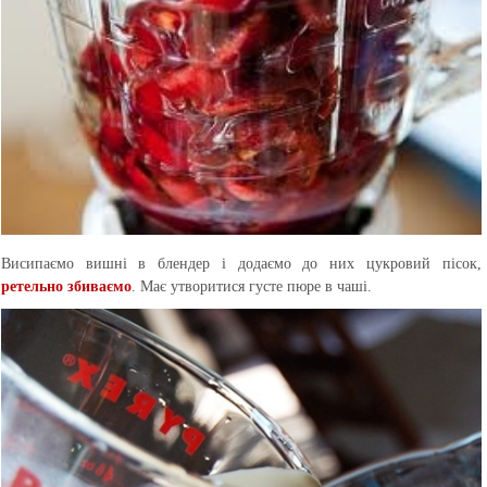
Висипаємо вишні в блендер і додаємо до них цукровий пісок,
ретельно збиваємо
. Має утворитися густе пюре в чаші.