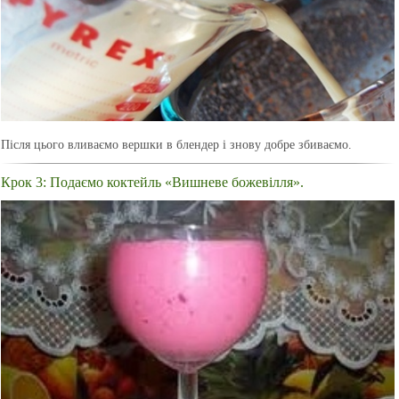
Після цього вливаємо вершки в блендер і знову добре збиваємо.
Крок 3: Подаємо коктейль «Вишневе божевілля».