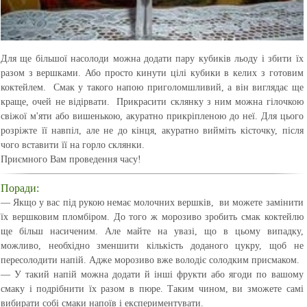
Для ще більшої насолоди можна додати пару кубиків льоду і збити їх
разом з вершками. Або просто кинути цілі кубики в келих з готовим
коктейлем. Смак у такого напою приголомшливий, а він виглядає ще
краще, очей не відірвати. Прикрасити склянку з ним можна гілочкою
свіжої м'яти або вишенькою, акуратно прикріпленою до неї. Для цього
розріжте її навпіл, але не до кінця, акуратно вийміть кісточку, після
чого вставити її на горло склянки.
Приємного Вам проведення часу!
Поради:
— Якщо у вас під рукою немає молочних вершків, ви можете замінити
їх вершковим пломбіром. До того ж морозиво зробить смак коктейлю
ще більш насиченим. Але майте на увазі, що в цьому випадку,
можливо, необхідно зменшити кількість доданого цукру, щоб не
пересолодити напій. Адже морозиво вже володіє солодким присмаком.
— У такий напій можна додати й інші фрукти або ягоди по вашому
смаку і подрібнити їх разом в пюре. Таким чином, ви зможете самі
вибирати собі смаки напоїв і експериментувати.