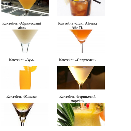
Коктейль «Абрикосовий
Коктейль «Лонг-Айленд
мікс»
Айс Ті»
Коктейль «Зум»
Коктейль «Спортсмен»
Коктейль «Мімоза»
Коктейль «Вершковий
мартіні»