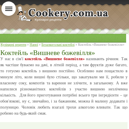
Кулінарні рецепти
»
Напої
»
Безалкогольні коктейлі
» Коктейль «Вишневе божевілля»
Коктейль «Вишневе божевілля»
У нас в сім'ї
коктейль «Вишневе божевілля»
називають річним. Так
як частіше буваємо на дачі, в літній період, а там фруктів дуже багато,
то готуємо коктейль з вишнею постійно. Особливо нам пощастило в
минуле літо, коли вишні було стільки, що закатували ми її, робили у
власному соку, компотів та варення не злічити, в загальному. А вже
напилися різноманітних коктейлів з участю вишнею незліченна
кількість. Для його приготування потрібні всього три інгредієнти – це
обов'язкові, ну є, звичайно, і за бажанням, можна й малину додавати і
полуницю. Чоловік любить взагалі трохи алкоголю вливати. Так що
робимо на будь-який смак.