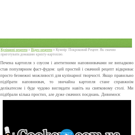
Кулінарні рецепти
»
Відео рецепти
» Кумпір: Покроковий Рецепт. Як смачно
приготувати домашню крихту-картоплю.
Печена картопля з соусом і апетитними наповнювачами не випадково
став популярним фаст-фудом: цей простий і смачний рецепт відкриває
просто безмежні можливості для кулінарної творчості. Якщо правильно
підібрати наповнювач, то звичайна картопля стане справжнім
делікатесом і буде чудово виглядати навіть на святковому столі. Ми
підібрали кілька простих, але дуже смачних поєднань. Дивимося: