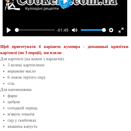
Щоб приготувати 4 варіанти кумпира - домашньої крихітки-
картоплі (по 3 порції), ми взяли:
Для картоплі (на кожен з варіантів):
3 великі картоплини
вершкове масло
6 ложок тертого сиру
сіль
Для наповнювача:
фарш
цибуля
солодкий перець
м'якоть томатів
сир у скибочках
квашена капуста