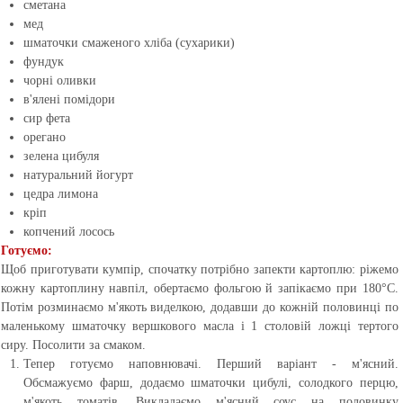
сметана
мед
шматочки смаженого хліба (сухарики)
фундук
чорні оливки
в'ялені помідори
сир фета
орегано
зелена цибуля
натуральний йогурт
цедра лимона
кріп
копчений лосось
Готуємо:
Щоб приготувати кумпір, спочатку потрібно запекти картоплю: ріжемо
кожну картоплину навпіл, обертаємо фольгою й запікаємо при 180°C.
Потім розминаємо м'якоть виделкою, додавши до кожній половинці по
маленькому шматочку вершкового масла і 1 столовій ложці тертого
сиру. Посолити за смаком.
Тепер готуємо наповнювачі. Перший варіант - м'ясний.
Обсмажуємо фарш, додаємо шматочки цибулі, солодкого перцю,
м'якоть томатів. Викладаємо м'ясний соус на половинку