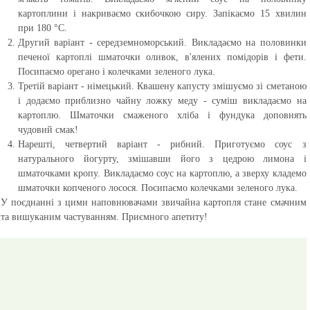
картоплини і накриваємо скибочкою сиру. Запікаємо 15 хвилин
при 180 °C.
Другий варіант - середземноморський. Викладаємо на половинки
печеної картоплі шматочки оливок, в'ялених помідорів і фети.
Посипаємо орегано і колечками зеленого лука.
Третій варіант - німецький. Квашену капусту змішуємо зі сметаною
і додаємо приблизно чайну ложку меду - суміш викладаємо на
картоплю. Шматочки смаженого хліба і фундука доповнять
чудовий смак!
Нарешті, четвертий варіант - рибний. Приготуємо соус з
натурального йогурту, змішавши його з цедрою лимона і
шматочками кропу. Викладаємо соус на картоплю, а зверху кладемо
шматочки копченого лосося. Посипаємо колечками зеленого лука.
У поєднанні з цими наповнювачами звичайна картопля стане смачним
та вишуканим частуванням. Приємного апетиту!