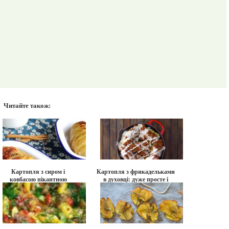
Читайте також:
Картопля з сиром і
Картопля з фрикадельками
ковбасою пікантною
в духовці: дуже просте і
смачне блюдо на вечерю.