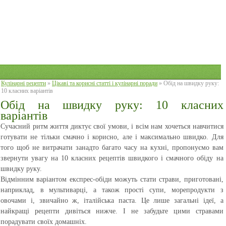
Кулінарні рецепти
»
Цікаві та корисні статті і кулінарні поради
» Обід на швидку руку:
10 класних варіантів
Обід на швидку руку: 10 класних
варіантів
Сучасний ритм життя диктує свої умови, і всім нам хочеться навчитися
готувати не тільки смачно і корисно, але і максимально швидко. Для
того щоб не витрачати занадто багато часу на кухні, пропонуємо вам
звернути увагу на 10 класних рецептів швидкого і смачного обіду на
швидку руку.
Відмінним варіантом експрес-обіди можуть стати страви, приготовані,
наприклад, в мультиварці, а також прості супи, морепродукти з
овочами і, звичайно ж, італійська паста. Це лише загальні ідеї, а
найкращі рецепти дивіться нижче. І не забудьте цими стравами
порадувати своїх домашніх.