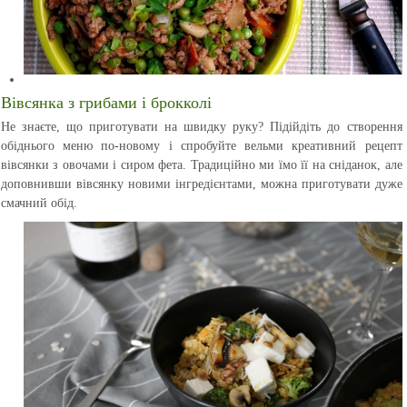
Вівсянка з грибами і брокколі
Не знаєте, що приготувати на швидку руку? Підійдіть до створення
обіднього меню по-новому і спробуйте вельми креативний рецепт
вівсянки з овочами і сиром фета. Традиційно ми їмо її на сніданок, але
доповнивши вівсянку новими інгредієнтами, можна приготувати дуже
смачний обід.