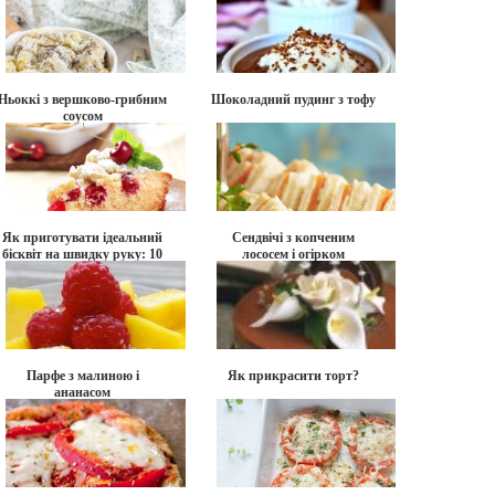
Ньоккі з вершково-грибним
Шоколадний пудинг з тофу
соусом
Як приготувати ідеальний
Сендвічі з копченим
бісквіт на швидку руку: 10
лососем і огірком
відмінних рецептів
Парфе з малиною і
Як прикрасити торт?
ананасом