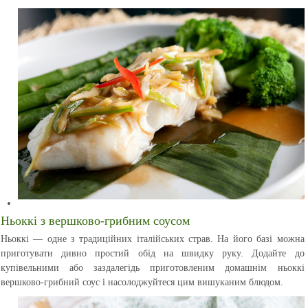
Ньоккі з вершково-грибним соусом
Ньоккі — одне з традиційних італійських страв. На його базі можна
приготувати дивно простий обід на швидку руку. Додайте до
купівельними або заздалегідь приготовленим домашнім ньоккі
вершково-грибний соус і насолоджуйтеся цим вишуканим блюдом.