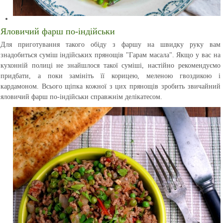
Яловичий фарш по-індійськи
Для приготування такого обіду з фаршу на швидку руку вам
знадобиться суміш індійських прянощів "Гарам масала". Якщо у вас на
кухонній полиці не знайшлося такої суміші, настійно рекомендуємо
придбати, а поки замініть її корицею, меленою гвоздикою і
кардамоном. Всього щіпка кожної з цих прянощів зробить звичайний
яловичий фарш по-індійськи справжнім делікатесом.