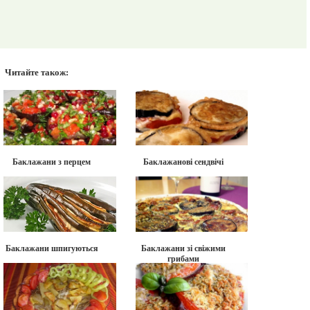
Читайте також:
Баклажани з перцем
Баклажанові сендвічі
Баклажани шпигуються
Баклажани зі свіжими
грибами