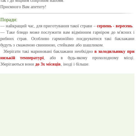
так і до міцним спиртним напоям.
Приємного Вам апетиту!
Поради:
— найкращий час, для приготування такої страви –
серпень - вересень
.
— Таке блюдо може послужити вам відмінним гарніром до м'ясних і
рибних страв. Особливо гармонійно поєднуватися такі баклажани
будуть з смаженою свининою, стейками або шашликом.
Зберігати такі мариновані баклажани необхідно
в холодильнику при
низькій температурі
, або в будь-якому прохолодному місці.
Зберігаються вони
до 3х місяців
, іноді і більше.