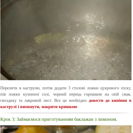
Перелити в каструлю, потім додати 3 столові ложки цукрового піску,
пів ложки кухонної солі, чорний перець горошком на свій смак,
гвоздику та лавровий лист. Все це необхідно
довести до кипіння в
каструлі і вимкнути, накрити кришкою
.
Крок 3: Займаємося приготуванням баклажан з лимоном.