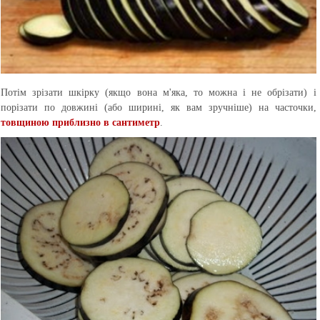
Потім зрізати шкірку (якщо вона м'яка, то можна і не обрізати) і
порізати по довжині (або ширині, як вам зручніше) на часточки,
товщиною приблизно в сантиметр
.