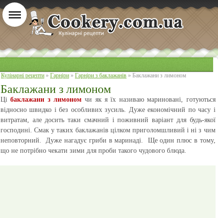
Кулінарні рецепти
»
Гарніри
»
Гарніри з баклажанів
» Баклажани з лимоном
Баклажани з лимоном
Ці
баклажани з лимоном
чи як я їх називаю мариновані, готуються
відносно швидко і без особливих зусиль. Дуже економічний по часу і
витратам, але досить таки смачний і поживний варіант для будь-якої
господині. Смак у таких баклажанів цілком приголомшливий і ні з чим
неповторний. Дуже нагадує гриби в маринаді. Ще один плюс в тому,
що не потрібно чекати зими для проби такого чудового блюда.