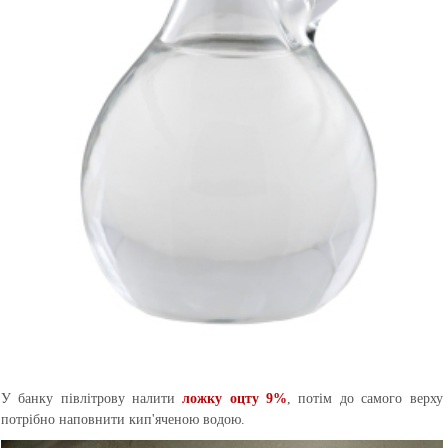
У банку півлітрову налити
ложку оцту 9%
, потім до самого верху
потрібно наповнити кип'яченою водою.