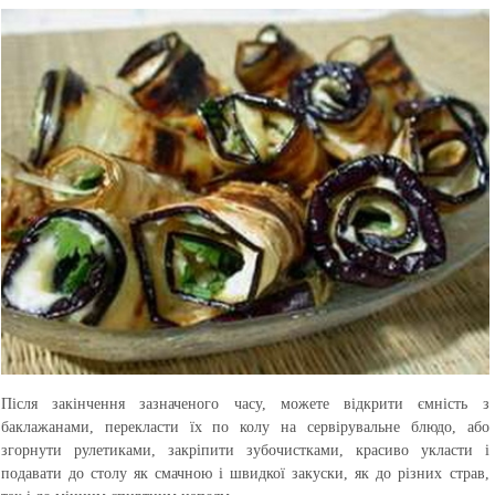
Після закінчення зазначеного часу, можете відкрити ємність з
баклажанами, перекласти їх по колу на сервірувальне блюдо, або
згорнути рулетиками, закріпити зубочистками, красиво укласти і
подавати до столу як смачною і швидкої закуски, як до різних страв,