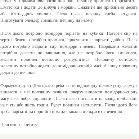
ріпчасту з додаванням рослинної олії. Печінку промити і порізати на
шматочки і додати до цибулі і моркви. Смажити ще приблизно десять
або п'ятнадцять хвилин. Після цього печінку треба остудити.
Підготувати блендер і змішати печінку на ньому.
Після цього потрібно помідори порізати на кубики. Натерти сир на
тертці. Зелень потрібно промити, просушити і порізати дрібно. Після
цього потрібно з'єднати сир, помідори і зелень. Набряклий желатин
потрібно довести до закипання, але не потрібно його кип'ятити,
желатин повинен повністю розпуститися. Половину остиглого
желатину потрібно додати до помідорно-сирній масі. А іншу половину
додати до печінки.
Формуємо рулет. Для цього треба взяти відповідну прямокутну форму і
викласти в неї половину печінки, зверху викласти помідорно-сирну
масу і все добре вирівняти. Після цього поставити на холод приблизно
на п'ять або шість годин. Рулет повинен застигнути. Після цього його
треба нарізати на порційні шматки, можна прикрасити зеленню.
Приємного апетиту!