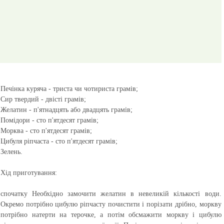
Печінка куряча - триста чи чотириста грамів;
Сир твердий - двісті грамів;
Желатин - п'ятнадцять або двадцять грамів;
Помідори - сто п'ятдесят грамів;
Морква - сто п'ятдесят грамів;
Цибуля ріпчаста - сто п'ятдесят грамів;
Зелень.
Хід приготування:
спочатку Необхідно замочити желатин в невеликій кількості води.
Окремо потрібно цибулю ріпчасту почистити і порізати дрібно, моркву
потрібно натерти на терочке, а потім обсмажити моркву і цибулю