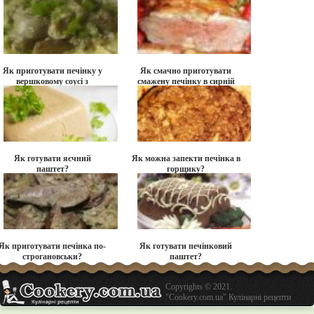
додаванням кедрових
горіхів?
Як приготувати печінку у
Як смачно приготувати
вершковому соусі з
смажену печінку в сирній
макаронами?
шубці?
Як готувати яєчний
Як можна запекти печінка в
паштет?
горщику?
Як приготувати печінка по-
Як готувати печінковий
строгановськи?
паштет?
Copyrights © 2021.
"Cookery.com.ua" Кулінарні рецепти