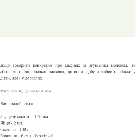
якщо говорити конкретно про мафінах зі згущеним молоком, то
абсолютно відповідально заявляю, що вони здобули любов не тільки у
дітей, але і у дорослих.
Мафіни зі згущеним молоком
Вам знадобляться:
Згущене молоко - 1 банка
Яйця - 2 шт.
Сметана - 100 г
Борошно - 6 ст.л. (без гірки)