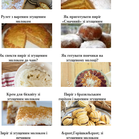
Рулет з вареним згущеним
Як приготувати пиріг
молоком
«Смачний» зі згущеним
молоком?
Як спекти пиріг зі згущеним
Як готувати пончики на
молоком до чаю?
згущеному молоці?
Крем для бісквіту зі
Пиріг з бразильським
згущеним молоком
горіхом і вареним згущеним
молоком
Пиріг зі згущеним молоком і
&quot;Горішки&quot; зі
печивом
згущеним молоком