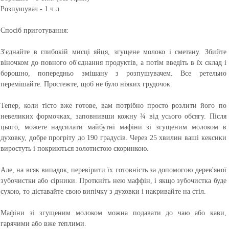
Розпушувач - 1 ч.л.
Спосіб приготування:
З'єднайте в глибокій мисці яйця, згущене молоко і сметану. Збийте
віночком до повного об'єднання продуктів, а потім введіть в їх склад і
борошно, попередньо змішану з розпушувачем. Все ретельно
перемішайте. Простежте, щоб не було ніяких грудочок.
Тепер, коли тісто вже готове, вам потрібно просто розлити його по
невеликих формочках, заповнивши кожну ¾ від усього обсягу. Після
цього, можете надсилати майбутні мафіни зі згущеним молоком в
духовку, добре прогріту до 190 градусів. Через 25 хвилин ваші кексики
виростуть і покриються золотистою скоринкою.
Але, на всяк випадок, перевірити їх готовність за допомогою дерев'яної
зубочистки або сірники. Проткніть нею маффін, і якщо зубочистка буде
сухою, то діставайте свою випічку з духовки і накривайте на стіл.
Мафіни зі згущеним молоком можна подавати до чаю або кави,
гарячими або вже теплими.