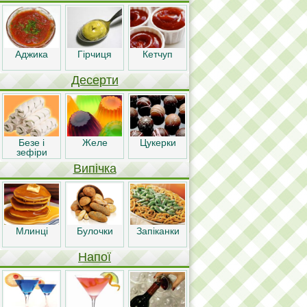
Аджика
Гірчиця
Кетчуп
Десерти
Безе і
Желе
Цукерки
зефіри
Випічка
Млинці
Булочки
Запіканки
Напої