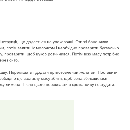
нструкції, що додається на упаковочці. Стиглі бананчики
ами, потім залити їх молочком і необхідно проварити буквально
ку, проварити, щоб цукор розчинився. Потім всю масу потрібно
ерез сито.
каву. Перемішати і додати приготовлений желатин. Поставити
еобхідно цю застиглу масу збити, щоб вона збільшилася
оку лимона. Після цього перекласти в креманочку і остудити.