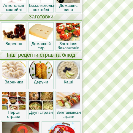
Алкогольні
Безалкогольні
Домашнє
коктейлі
коктейлі
вино
Заготовки
Варення
Домашній
Заготівля
сир
баклажанів
Інші рецепти страв та блюд
Вареники
Деруни
Каші
Перші
Другі страви
Вегетаріанські
страви
страви