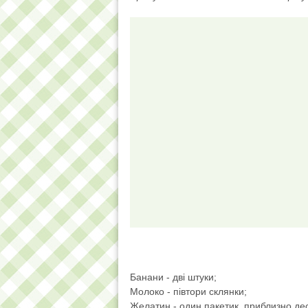
Банани - дві штуки;
Молоко - півтори склянки;
Желатин - один пакетик, приблизно дес