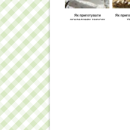
Як приготувати
Як приг
оселедцеву закуску
т
«Оригінальна»?
Як приготувати горіхово-
Як п
кавове печиво?
сметанн