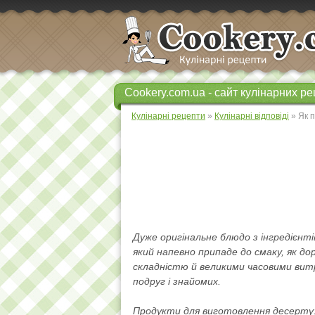
Cookery.com.ua - сайт кулінарних ре
Кулінарні рецепти
»
Кулінарні відповіді
» Як 
Дуже оригінальне блюдо з інгредієнт
який напевно припаде до смаку, як до
складністю й великими часовими вит
подруг і знайомих.
Продукти для виготовлення десерту