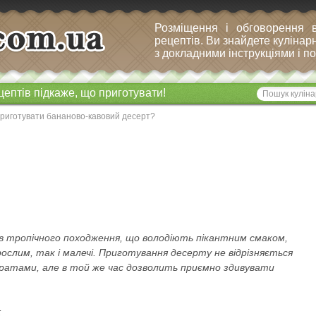
Розміщення і обговорення 
рецептів. Ви знайдете кулінарн
з докладними інструкціями і 
цептів підкаже, що приготувати!
приготувати бананово-кавовий десерт?
ів тропічного походження, що володіють пікантним смаком,
рослим, так і малечі. Приготування десерту не відрізняється
ратами, але в той же час дозволить приємно здивувати
: