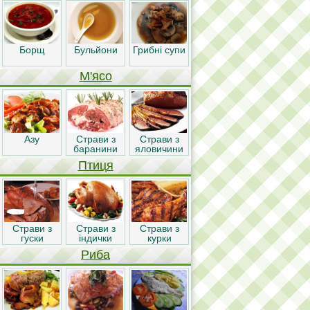
Борщ
Бульйони
Грибні супи
М'ясо
Азу
Страви з
Страви з
баранини
яловичини
Птиця
Страви з
Страви з
Страви з
гуски
індички
курки
Риба