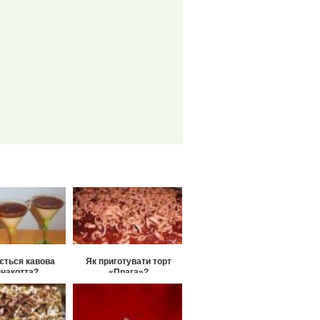
ується кавова
Як приготувати торт
накотта?
«Прага»?