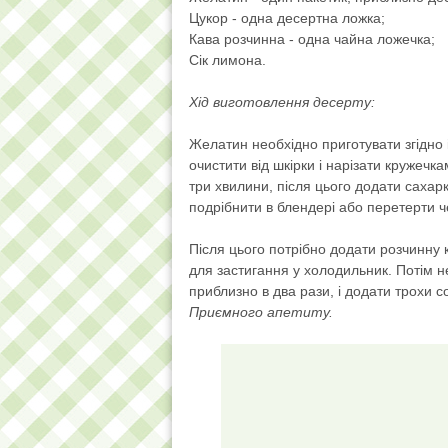
Цукор - одна десертна ложка;
Кава розчинна - одна чайна ложечка;
Сік лимона.
Хід виготовлення десерту:
Желатин необхідно приготувати згідно і
очистити від шкірки і нарізати кружечк
три хвилини, після цього додати сахар
подрібнити в блендері або перетерти ч
Після цього потрібно додати розчинну 
для застигання у холодильник. Потім н
приблизно в два рази, і додати трохи с
Приємного апетиту.