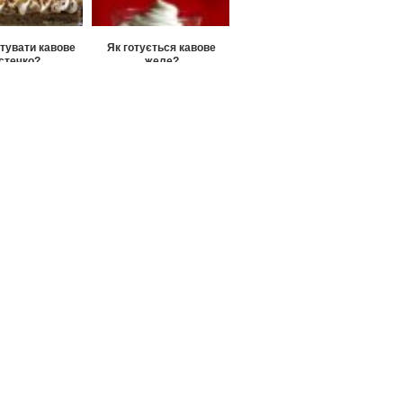
отувати кавове
Як готується кавове
істечко?
желе?
риготувати
ик «Мозаїка»?