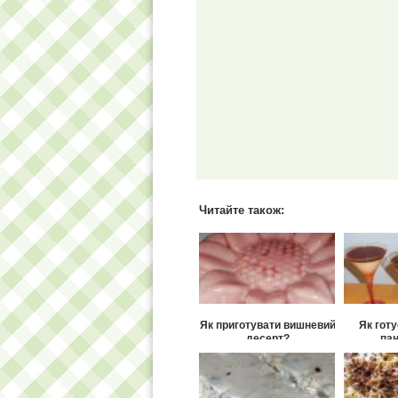
Читайте також:
Як приготувати вишневий
Як гот
десерт?
пан