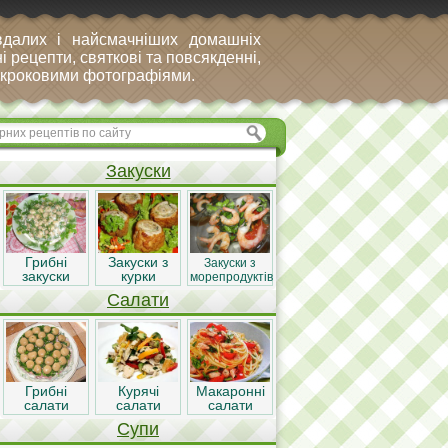
вдалих і найсмачніших домашніх
і рецепти, святкові та повсякденні,
покроковими фотографіями.
Закуски
Грибні
Закуски з
Закуски з
закуски
курки
морепродуктів
Салати
Грибні
Курячі
Макаронні
салати
салати
салати
Супи