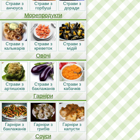
Страви з
Страви з
Страви з
анчоуса
горбуші
доради
Морепродукти
Страви з
Страви з
Страви з
кальмарів
креветок
мідій
Овочі
Страви з
Страви з
Страви з
артишоків
баклажанів
кабачків
Гарніри
Гарніри з
Гарніри з
Гарніри з
баклажанів
грибів
капусти
Соуси