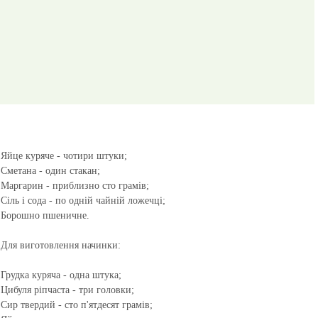
Яйце куряче - чотири штуки;
Сметана - один стакан;
Маргарин - приблизно сто грамів;
Сіль і сода - по одній чайній ложечці;
Борошно пшеничне.
Для виготовлення начинки:
Грудка куряча - одна штука;
Цибуля ріпчаста - три головки;
Сир твердий - сто п'ятдесят грамів;