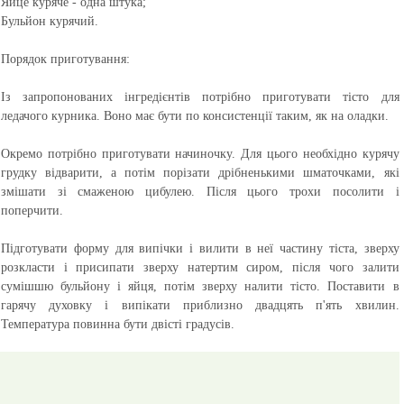
Яйце куряче - одна штука;
Бульйон курячий.
Порядок приготування:
Із запропонованих інгредієнтів потрібно приготувати тісто для
ледачого курника. Воно має бути по консистенції таким, як на оладки.
Окремо потрібно приготувати начиночку. Для цього необхідно курячу
грудку відварити, а потім порізати дрібненькими шматочками, які
змішати зі смаженою цибулею. Після цього трохи посолити і
поперчити.
Підготувати форму для випічки і вилити в неї частину тіста, зверху
розкласти і присипати зверху натертим сиром, після чого залити
сумішшю бульйону і яйця, потім зверху налити тісто. Поставити в
гарячу духовку і випікати приблизно двадцять п'ять хвилин.
Температура повинна бути двісті градусів.