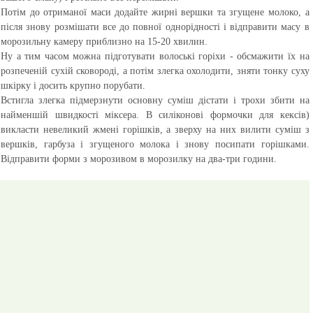
Потім до отриманої маси додайте жирні вершки та згущене молоко, а
після знову розмішати все до повної однорідності і відправити масу в
морозильну камеру приблизно на 15-20 хвилин.
Ну а тим часом можна підготувати волоські горіхи - обсмажити їх на
розпеченій сухій сковороді, а потім злегка охолодити, зняти тонку суху
шкірку і досить крупно порубати.
Встигла злегка підмерзнути основну суміш дістати і трохи збити на
найменшій швидкості міксера. В силіконові формочки для кексів)
викласти невеликий жмені горішків, а зверху на них вилити суміш з
вершків, гарбуза і згущеного молока і знову посипати горішками.
Відправити форми з морозивом в морозилку на два-три години.