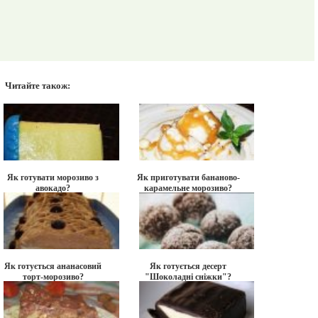
Читайте також:
Як готувати морозиво з
Як приготувати бананово-
авокадо?
карамельне морозиво?
Як готується ананасовий
Як готується десерт
торт-морозиво?
"Шоколадні сніжки"?