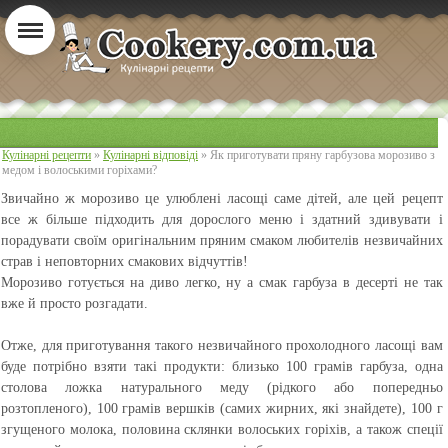
Кулінарні рецепти
»
Кулінарні відповіді
» Як приготувати пряну гарбузова морозиво з
медом і волоськими горіхами?
Звичайно ж морозиво це улюблені ласощі саме дітей, але цей рецепт
все ж більше підходить для дорослого меню і здатний здивувати і
порадувати своїм оригінальним пряним смаком любителів незвичайних
страв і неповторних смакових відчуттів!
Морозиво готується на диво легко, ну а смак гарбуза в десерті не так
вже й просто розгадати.
Отже, для приготування такого незвичайного прохолодного ласощі вам
буде потрібно взяти такі продукти: близько 100 грамів гарбуза, одна
столова ложка натурального меду (рідкого або попередньо
розтопленого), 100 грамів вершків (самих жирних, які знайдете), 100 г
згущеного молока, половина склянки волоських горіхів, а також спеції