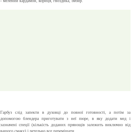
- мелений кардамон, кориця, гвоздика, імбир.
Гарбуз слід запекти в духовці до повної готовності, а потім за
допомогою блендера приготувати з неї пюре, в яку додати мед і
зазначені спеції (кількість доданих прянощів залежить виключно від
вашого смаку) і ретельно все перемішати.