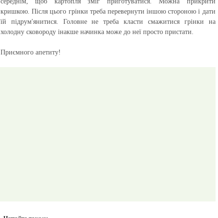
середнім, щоб картопля зміг приготуватися. Можна прикрити
кришкою. Після цього грінки треба перевернути іншою стороною і дати
їй підрум'янитися. Головне не треба класти смажитися грінки на
холодну сковороду інакше начинка може до неї просто пристати.
Приємного апетиту!