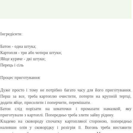
Інгредієнти:
Батон - одна штука;
Картопля - три або чотири штуки;
Яйце куряче - дві штуки;
Перець і сіль
Процес приготування:
Дуже просто і тому не потрібно багато часу для його приготування.
Перш за все, треба картоплю очистити, потерти на крупній тертці,
додати яйце, присолити і поперчити, перемішати.
Батон слід порізати на шматочки і промазати намазкой, яку
приготували з картоплі. Попередньо треба злити зайву рідину.
Кладемо на сковороду спочатку картопляної стороною, попередньо
наливши олія у сковорідку і розігрів її. Вогонь треба виставити