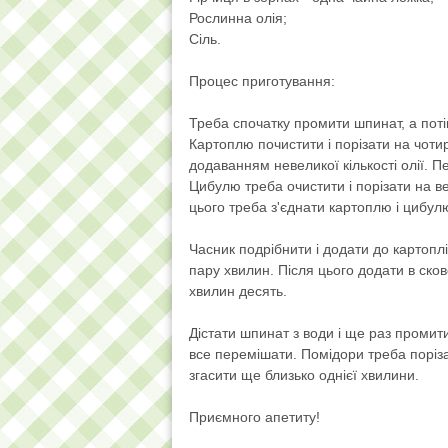
Рослинна олія;
Сіль.
Процес приготування:
Треба спочатку промити шпинат, а поті
Картоплю почистити і порізати на чоти
додаванням невеликої кількості олії. П
Цибулю треба очистити і порізати на ве
цього треба з'єднати картоплю і цибул
Часник подрібнити і додати до картоплі
пару хвилин. Після цього додати в ско
хвилин десять.
Дістати шпинат з води і ще раз промити
все перемішати. Помідори треба порізат
згасити ще близько однієї хвилини.
Приємного апетиту!