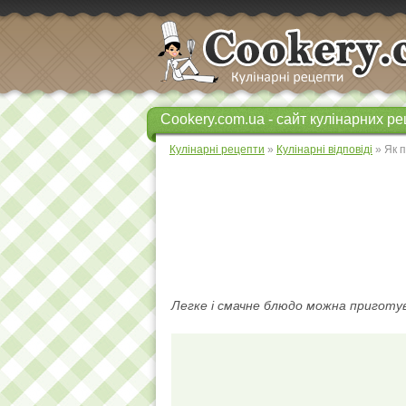
Cookery.com.ua - сайт кулінарних ре
Кулінарні рецепти
»
Кулінарні відповіді
» Як 
Легке і смачне блюдо можна приготу