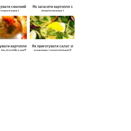
тувати смачний
Як загасити картопля з
 томатами і
помідорами і
ьмарами?
баклажанами?
тувати картопля
Як приготувати салат зі
 по-італійськи?
щавлем і картоплею?
увати картоплю
собливому?