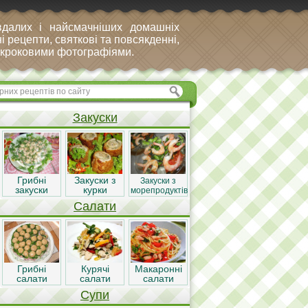
вдалих і найсмачніших домашніх
і рецепти, святкові та повсякденні,
покроковими фотографіями.
Закуски
Грибні
Закуски з
Закуски з
закуски
курки
морепродуктів
Салати
Грибні
Курячі
Макаронні
салати
салати
салати
Супи