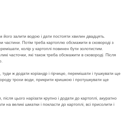
м його залити водою і дати постояти хвилин двадцять.
ри частини. Потім треба картоплю обсмажити в сковороді з
еремішати, колір у картоплі повинен бути золотистим.
ликі часточки, які також треба обсмажити в сковороді. Після
ю.
, туди ж додати коріандр і гірчицю, перемішати і тушкувати ще
вороду трохи води, прикрити кришкою і протушкувати ще
, після цього нарізати крупно і додати до картоплі, акуратно
и на великі шматки і покласти до картоплі, всі присолити і