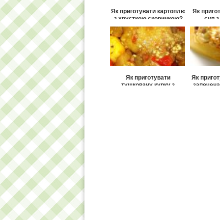
Як приготувати картоплю
Як приго
з хрусткою скоринкою?
суп з
кал
Як приготувати
Як приго
тушковану курку з
запечена
картоплею в томатах?
Як приготувати
Як пригот
картопляні биточки з
по-о
савойської капустою?