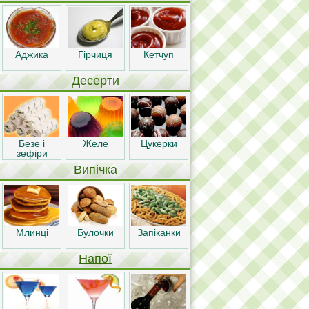
Аджика
Гірчиця
Кетчуп
Десерти
Безе і
Желе
Цукерки
зефіри
Випічка
Млинці
Булочки
Запіканки
Напої