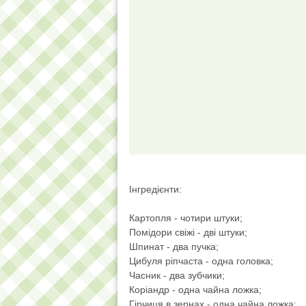
Інгредієнти:
Картопля - чотири штуки;
Помідори свіжі - дві штуки;
Шпинат - два пучка;
Цибуля ріпчаста - одна головка;
Часник - два зубчики;
Коріандр - одна чайна ложка;
Гірчиця в зернах - одна чайна ложка;