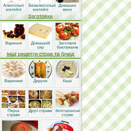
Алкогольні
Безалкогольні
Домашнє
коктейлі
коктейлі
вино
Заготовки
Варення
Домашній
Заготівля
сир
баклажанів
Інші рецепти страв та блюд
Вареники
Деруни
Каші
Перші
Другі страви
Вегетаріанські
страви
страви