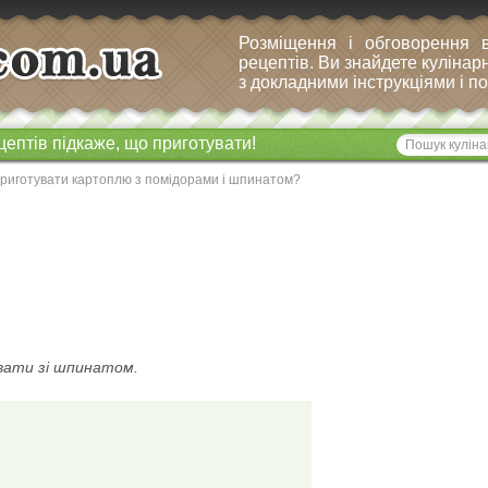
Розміщення і обговорення 
рецептів. Ви знайдете кулінарн
з докладними інструкціями і 
цептів підкаже, що приготувати!
приготувати картоплю з помідорами і шпинатом?
вати зі шпинатом.