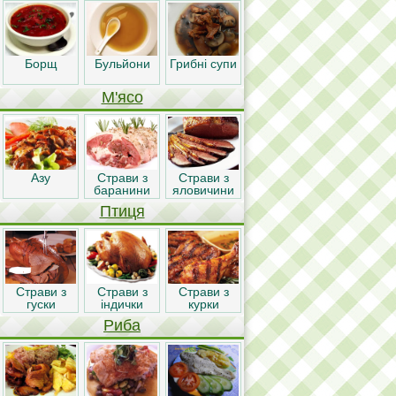
Борщ
Бульйони
Грибні супи
М'ясо
Азу
Страви з
Страви з
баранини
яловичини
Птиця
Страви з
Страви з
Страви з
гуски
індички
курки
Риба