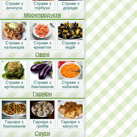
Страви з
Страви з
Страви з
анчоуса
горбуші
доради
Морепродукти
Страви з
Страви з
Страви з
кальмарів
креветок
мідій
Овочі
Страви з
Страви з
Страви з
артишоків
баклажанів
кабачків
Гарніри
Гарніри з
Гарніри з
Гарніри з
баклажанів
грибів
капусти
Соуси