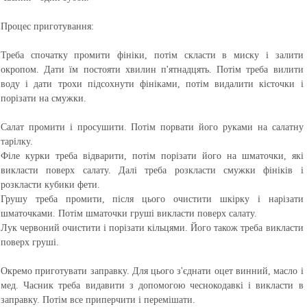
Процес приготування:
Треба спочатку промити фініки, потім скласти в миску і залити
окропом. Дати їм постояти хвилин п'ятнадцять. Потім треба вилити
воду і дати трохи підсохнути фініками, потім видалити кісточки і
порізати на смужки.
Салат промити і просушити. Потім порвати його руками на салатну
тарілку.
Філе курки треба відварити, потім порізати його на шматочки, які
викласти поверх салату. Далі треба розкласти смужки фініків і
розкласти кубики фети.
Грушу треба промити, після цього очистити шкірку і нарізати
шматочками. Потім шматочки груші викласти поверх салату.
Лук червоний очистити і порізати кільцями. Його також треба викласти
поверх груші.
Окремо приготувати заправку. Для цього з'єднати оцет винний, масло і
мед. Часник треба видавити з допомогою чеснокодавкі і викласти в
заправку. Потім все приперчити і перемішати.