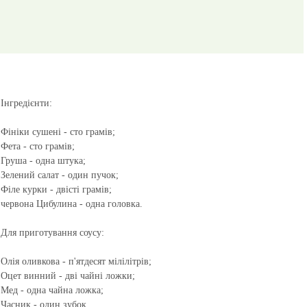
Інгредієнти:
Фініки сушені - сто грамів;
Фета - сто грамів;
Груша - одна штука;
Зелений салат - один пучок;
Філе курки - двісті грамів;
червона Цибулина - одна головка.
Для приготування соусу:
Олія оливкова - п'ятдесят мілілітрів;
Оцет винний - дві чайні ложки;
Мед - одна чайна ложка;
Часник - один зубок.