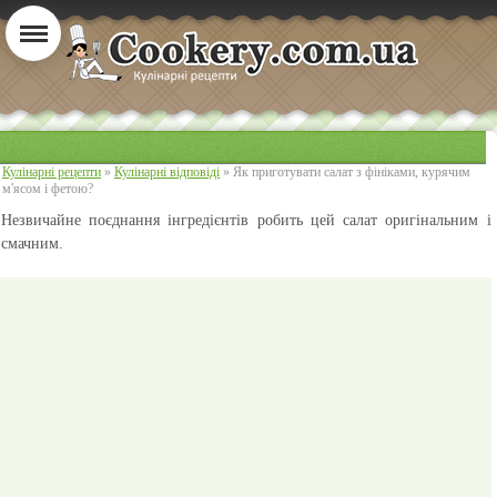
Кулінарні рецепти
»
Кулінарні відповіді
» Як приготувати салат з фініками, курячим
м'ясом і фетою?
Незвичайне поєднання інгредієнтів робить цей салат оригінальним і
смачним.