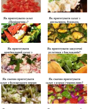
Як приготувати салат
Як приготувати салат з
«Помідорчик»?
апельсином, буряком,
сиром фета і огірком?
Як приготувати
Як приготувати закусочні
оригінальний салат з
рулетики з баклажанів?
кавуна, авокадо і сиром
фета?
Як смачно приготувати
Як смачно приготувати
салат з болгарського перцю
салат з курки і чорносливу?
і квасолі?