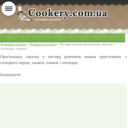
Кулінарні рецепти
»
Кулінарні відповіді
» Як приготувати оригінальну закуску з
оселедця і сьомги?
Оригінальну закуску у вигляді рулетиків можна приготувати з
солодкого перцю, сьомги, оливок і оселедця.
Інгредієнти: