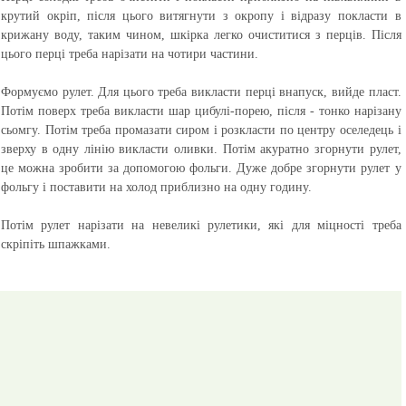
крутий окріп, після цього витягнути з окропу і відразу покласти в
крижану воду, таким чином, шкірка легко очиститися з перців. Після
цього перці треба нарізати на чотири частини.
Формуємо рулет. Для цього треба викласти перці внапуск, вийде пласт.
Потім поверх треба викласти шар цибулі-порею, після - тонко нарізану
сьомгу. Потім треба промазати сиром і розкласти по центру оселедець і
зверху в одну лінію викласти оливки. Потім акуратно згорнути рулет,
це можна зробити за допомогою фольги. Дуже добре згорнути рулет у
фольгу і поставити на холод приблизно на одну годину.
Потім рулет нарізати на невеликі рулетики, які для міцності треба
скріпіть шпажками.