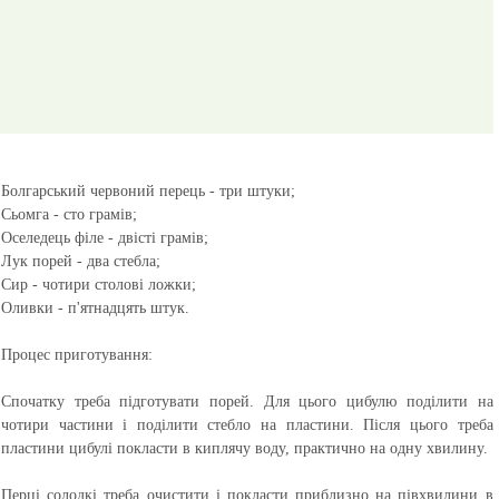
Болгарський червоний перець - три штуки;
Сьомга - сто грамів;
Оселедець філе - двісті грамів;
Лук порей - два стебла;
Сир - чотири столові ложки;
Оливки - п'ятнадцять штук.
Процес приготування:
Спочатку треба підготувати порей. Для цього цибулю поділити на
чотири частини і поділити стебло на пластини. Після цього треба
пластини цибулі покласти в киплячу воду, практично на одну хвилину.
Перці солодкі треба очистити і покласти приблизно на півхвилини в