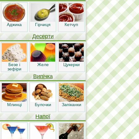
Аджика
Гірчиця
Кетчуп
Десерти
Безе і
Желе
Цукерки
зефіри
Випічка
Млинці
Булочки
Запіканки
Напої