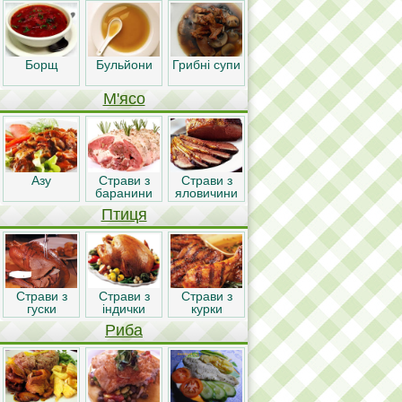
Борщ
Бульйони
Грибні супи
М'ясо
Азу
Страви з
Страви з
баранини
яловичини
Птиця
Страви з
Страви з
Страви з
гуски
індички
курки
Риба