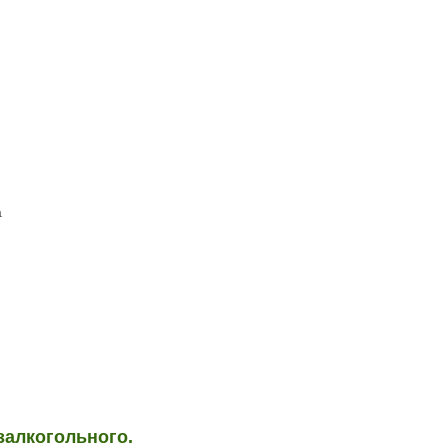
а
залкогольного.