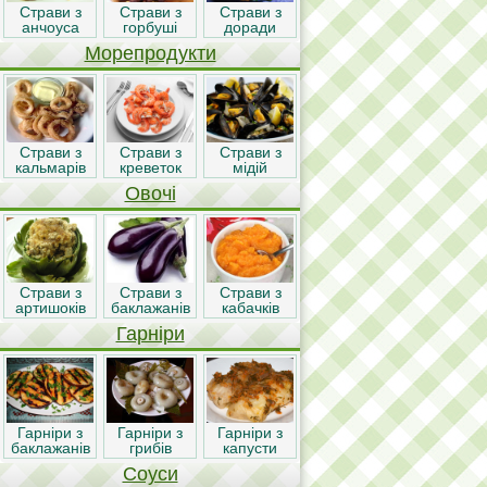
Страви з
Страви з
Страви з
анчоуса
горбуші
доради
Морепродукти
Страви з
Страви з
Страви з
кальмарів
креветок
мідій
Овочі
Страви з
Страви з
Страви з
артишоків
баклажанів
кабачків
Гарніри
Гарніри з
Гарніри з
Гарніри з
баклажанів
грибів
капусти
Соуси