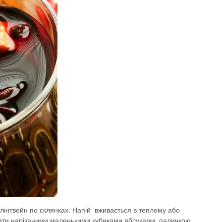
інтвейн по склянках. Напій вживається в теплому або
сити нарізаними маленькими кубиками яблуками, паличкою