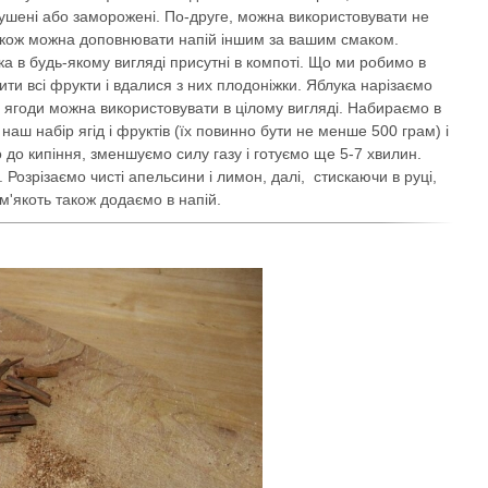
 сушені або заморожені. По-друге, можна використовувати не
 також можна доповнювати напій іншим за вашим смаком.
 в будь-якому вигляді присутні в компоті. Що ми робимо в
ти всі фрукти і вдалися з них плодоніжки. Яблука нарізаємо
і ягоди можна використовувати в цілому вигляді. Набираємо в
 наш набір ягід і фруктів (їх повинно бути не менше 500 грам) і
до кипіння, зменшуємо силу газу і готуємо ще 5-7 хвилин.
 Розрізаємо чисті апельсини і лимон, далі, стискаючи в руці,
м'якоть також додаємо в напій.