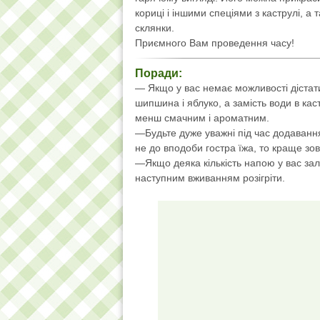
кориці і іншими спеціями з каструлі, а
склянки.
Приємного Вам проведення часу!
Поради:
— Якщо у вас немає можливості дістат
шипшина і яблуко, а замість води в кас
менш смачним і ароматним.
—Будьте дуже уважні під час додавання
не до вподоби гостра їжа, то краще зов
—Якщо деяка кількість напою у вас за
наступним вживанням розігріти.