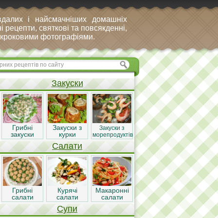
вдалих і найсмачніших домашніх
і рецепти, святкові та повсякденні,
покроковими фотографіями.
Закуски
Грибні
Закуски з
Закуски з
закуски
курки
морепродуктів
Салати
Грибні
Курячі
Макаронні
салати
салати
салати
Супи