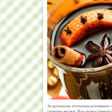
За допомогою ополоника розливаємо гл
гарячому вигляді. Його можна прикра