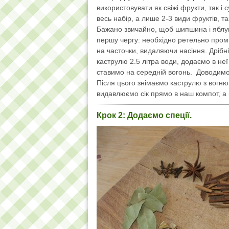
використовувати як свіжі фрукти, так і
весь набір, а лише 2-3 види фруктів,
Бажано звичайно, щоб шипшина і яблука
першу чергу: необхідно ретельно проми
на часточки, видаляючи насіння. Дрібн
каструлю 2.5 літра води, додаємо в неї
ставимо на середній вогонь. Доводимо 
Після цього знімаємо каструлю з вогню.
видавлюємо сік прямо в наш компот, а 
Крок 2: Додаємо спеції.