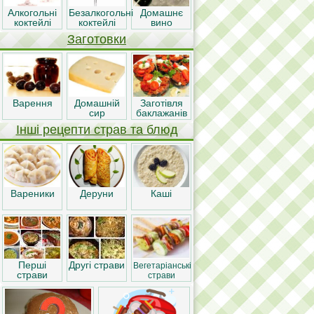
Алкогольні
Безалкогольні
Домашнє
коктейлі
коктейлі
вино
Заготовки
Варення
Домашній
Заготівля
сир
баклажанів
Інші рецепти страв та блюд
Вареники
Деруни
Каші
Перші
Другі страви
Вегетаріанські
страви
страви