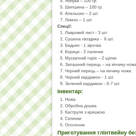
Яблука – 100 гр.
Шипшина – 100 гр.
Апельсин – 2 шт.
Лимон – 1 шт.
Спеції:
Лавровий лист - 3 шт.
Сушена гвоздика - 6 шт.
Бадьян - 1 зірочка
Кориця - 2 палички
Мускатний горіх – 2 щіпки
Запашний перець – на кінчику нож
Чорний перець – на кінчику ножа
Чорний кардамон - 1 шт.
Зелений кардамон - 6-7 шт.
Інвентар:
Ножа
Обробна дошка
Каструля з кришкою
Склянки
Ополоник
Приготування глінтвейну бе