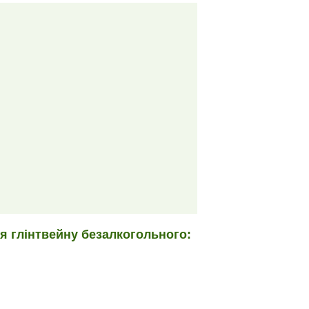
я глінтвейну безалкогольного: