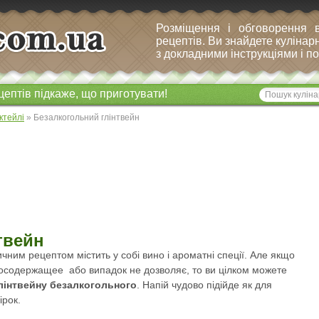
Розміщення і обговорення 
рецептів. Ви знайдете кулінарн
з докладними інструкціями і 
цептів підкаже, що приготувати!
ктейлі
» Безалкогольний глінтвейн
твейн
чним рецептом містить у собі вино і ароматні спеції. Але якщо
тосодержащее або випадок не дозволяє, то ви цілком можете
лінтвейну безалкогольного
. Напій чудово підійде як для
чірок.