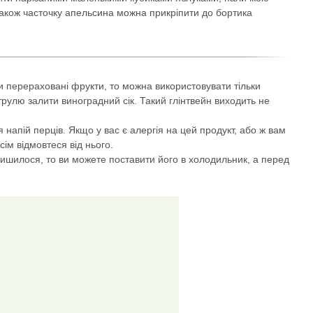
 також часточку апельсина можна прикріпити до бортика
и перераховані фрукти, то можна використовувати тільки
трулю залити виноградний сік. Такий глінтвейн виходить не
 напій перців. Якщо у вас є алергія на цей продукт, або ж вам
сім відмовтеся від нього.
лишилося, то ви можете поставити його в холодильник, а перед