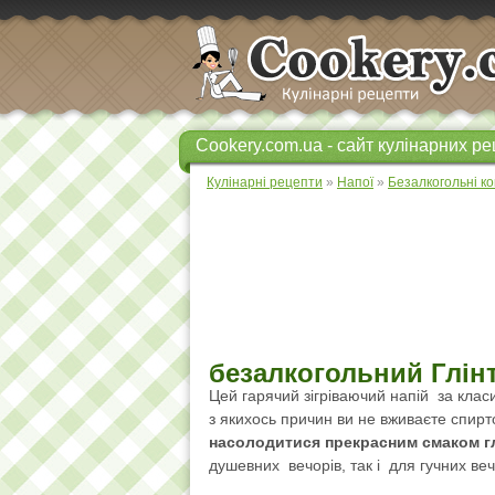
Cookery.com.ua - сайт кулінарних ре
Кулінарні рецепти
»
Напої
»
Безалкогольні ко
безалкогольний Глін
Цей гарячий зігріваючий напій за класи
з якихось причин ви не вживаєте спир
насолодитися прекрасним смаком г
душевних вечорів, так і для гучних ве