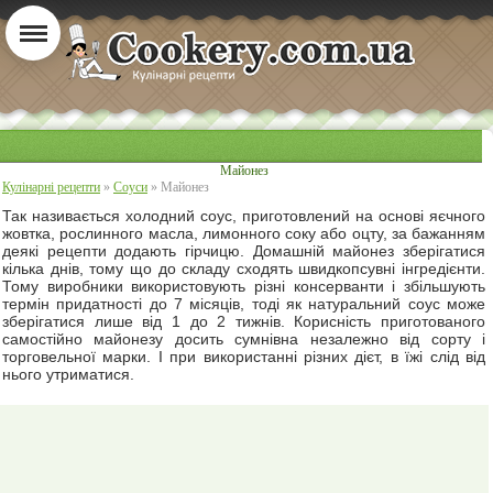
Майонез
Кулінарні рецепти
»
Соуси
» Майонез
Так називається холодний соус, приготовлений на основі яєчного
жовтка, рослинного масла, лимонного соку або оцту, за бажанням
деякі рецепти додають гірчицю. Домашній майонез зберігатися
кілька днів, тому що до складу сходять швидкопсувні інгредієнти.
Тому виробники використовують різні консерванти і збільшують
термін придатності до 7 місяців, тоді як натуральний соус може
зберігатися лише від 1 до 2 тижнів. Корисність приготованого
самостійно майонезу досить сумнівна незалежно від сорту і
торговельної марки. І при використанні різних дієт, в їжі слід від
нього утриматися.