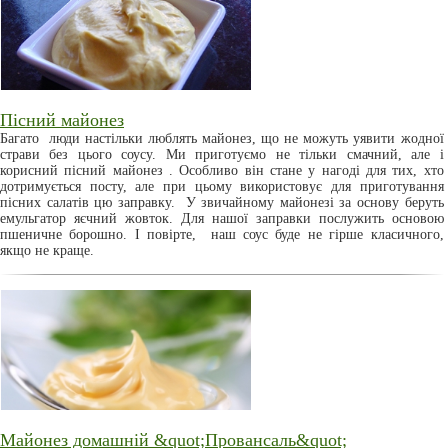
Пісний майонез
Багато люди настільки люблять майонез, що не можуть уявити жодної
страви без цього соусу. Ми приготуємо не тільки смачний, але і
корисний пісний майонез . Особливо він стане у нагоді для тих, хто
дотримується посту, але при цьому використовує для приготування
пісних салатів цю заправку. У звичайному майонезі за основу беруть
емульгатор яєчний жовток. Для нашої заправки послужить основою
пшеничне борошно. І повірте, наш соус буде не гірше класичного,
якщо не краще.
Майонез домашній &quot;Провансаль&quot;