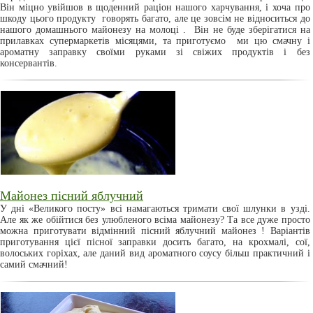
Він міцно увійшов в щоденний раціон нашого харчування, і хоча про
шкоду цього продукту говорять багато, але це зовсім не відноситься до
нашого домашнього майонезу на молоці . Він не буде зберігатися на
прилавках супермаркетів місяцями, та приготуємо ми цю смачну і
ароматну заправку своїми руками зі свіжих продуктів і без
консервантів.
Майонез пісний яблучний
У дні «Великого посту» всі намагаються тримати свої шлунки в узді.
Але як же обійтися без улюбленого всіма майонезу? Та все дуже просто
можна приготувати відмінний пісний яблучний майонез ! Варіантів
приготування цієї пісної заправки досить багато, на крохмалі, сої,
волоських горіхах, але даний вид ароматного соусу більш практичний і
самий смачний!