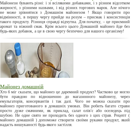
Майонези бувають різні: і зі всілякими добавками, і з різним відсотком
жирності, з різними назвами, і від різних торгових марок. Але нічого
не може зрівнятися з Домашнім майонезом ! Якщо говорити про
відмінності, в першу чергу прийде на розум – присмак і консистенція
такого продукту. Різниця справді відчутна. Для початку, – це приємний
аромат та ніжний смак. Крім всього цього Домашній майонез йде без
будь-яких добавок, а це в свою чергу безпечно для нашого організму!
Майонез домашній
Хто б міг сказати, що майонез це даремний продукт? Частково це могло
бути правдою по відношенню до магазинного майонезу, через
емульгаторів, консервантів і так далі. Чого не можна сказати про
майонез приготованого в домашніх умовах. Він робить багато страви
просто дуже смачними, як приклад, салат олів'є або оселедець під
шубою. Не одне свято не проходить без одного з цих страв. Рецепт (
майонез домашній ) допоможе створити своїми руками продукт, який
надасть вишуканості будь-якого застілля.