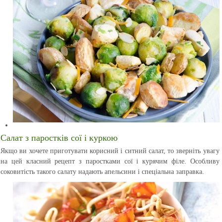
Салат з паростків сої і куркою
Якщо ви хочете приготувати корисний і ситний салат, то зверніть увагу
на цей класний рецепт з паростками сої і курячим філе. Особливу
соковитість такого салату надають апельсини і спеціальна заправка.