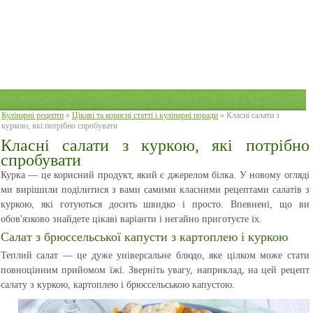
Кулінарні рецепти
»
Цікаві та корисні статті і кулінарні поради
» Класні салати з
куркою, які потрібно спробувати
Класні салати з куркою, які потрібно
спробувати
Курка — це корисний продукт, який є джерелом білка. У новому огляді
ми вирішили поділитися з вами самими класними рецептами салатів з
куркою, які готуються досить швидко і просто. Впевнені, що ви
обов'язково знайдете цікаві варіанти і негайно приготуєте їх.
Салат з брюссельської капусти з картоплею і куркою
Теплий салат — це дуже універсальне блюдо, яке цілком може стати
повноцінним прийомом їжі. Зверніть увагу, наприклад, на цей рецепт
салату з куркою, картоплею і брюссельською капустою.