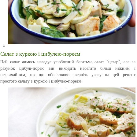
Салат з куркою і цибулею-пореєм
Цей салат чимось нагадує улюблений багатьма салат "цезар", але за
рахунок цибулі-порею він виходить набагато більш ніжним і
незвичайним, так що обов'язково зверніть увагу на цей рецепт
простого салату з куркою і цибулею-пореєм.