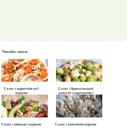
Читайте також:
Салат з паростків сої і
Салат з брюссельської
куркою
капусти з картоплею і
куркою
Салат з авокадо і куркою
Салат з копченою куркою