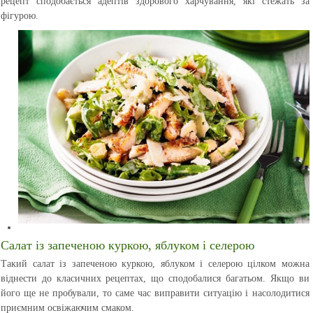
рецепт сподобається адептів здорового харчування, які стежать за
фігурою.
Салат із запеченою куркою, яблуком і селерою
Такий салат із запеченою куркою, яблуком і селерою цілком можна
віднести до класичних рецептах, що сподобалися багатьом. Якщо ви
його ще не пробували, то саме час виправити ситуацію і насолодитися
приємним освіжаючим смаком.