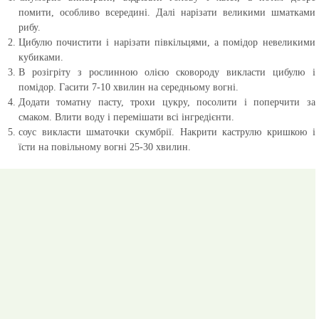
помити, особливо всередині. Далі нарізати великими шматками
рибу.
Цибулю почистити і нарізати півкільцями, а помідор невеликими
кубиками.
В розігріту з рослинною олією сковороду викласти цибулю і
помідор. Гасити 7-10 хвилин на середньому вогні.
Додати томатну пасту, трохи цукру, посолити і поперчити за
смаком. Влити воду і перемішати всі інгредієнти.
соус викласти шматочки скумбрії. Накрити каструлю кришкою і
їсти на повільному вогні 25-30 хвилин.