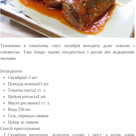
Тушкована в томатному соусі скумбрія виходить дуже ніжною і
соковитою. Таке блюдо чудово поєднується з рисом або відварними
овочами.
Інгредієнти:
Скумбрія
2-3 шт.
Помідор великий
1 шт.
Томатна паста
2 ст. л.
Цибуля ріпчаста
1 шт.
Масло рослинне
2 ст. л.
Вода
250 мл
Сіль, перець
за смаком
Цукор
за смаком
Спосіб приготування:
Скумбрію випатрати, відрізати голову і хвіст, а потім добре