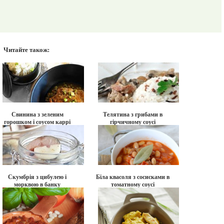
Читайте також:
Свинина з зеленим
Телятина з грибами в
горошком і соусом каррі
гірчичному соусі
Скумбрія з цибулею і
Біла квасоля з сосисками в
морквою в банку
томатному соусі