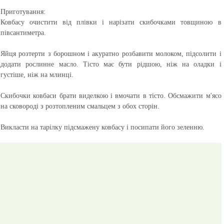
Приготування:
Ковбасу очистити від плівки і нарізати скибочками товщиною в
півсантиметра.
Яйця розтерти з борошном і акуратно розбавити молоком, підсолити і
додати рослинне масло. Тісто має бути рідшою, ніж на оладки і
густіше, ніж на млинці.
Скибочки ковбаси брати виделкою і вмочати в тісто. Обсмажити м'ясо
на сковороді з розтопленим смальцем з обох сторін.
Викласти на тарілку підсмажену ковбасу і посипати його зеленню.