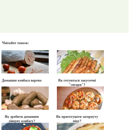
Читайте також:
Домашня ковбаса варена
Як готуються закусочні
"сигари"?
Як зробити домашню
Як приготувати загорнуту
ліверну ковбасу?
піцу?