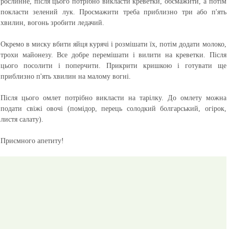
рослинне, після цього потрібно викласти креветки, обсмажити, а потім
покласти зелений лук. Просмажити треба приблизно три або п'ять
хвилин, вогонь зробити ледачий.
Окремо в миску вбити яйця курячі і розмішати їх, потім додати молоко,
трохи майонезу. Все добре перемішати і вилити на креветки. Після
цього посолити і поперчити. Прикрити кришкою і готувати ще
приблизно п'ять хвилин на малому вогні.
Після цього омлет потрібно викласти на тарілку. До омлету можна
подати свіжі овочі (помідор, перець солодкий болгарський, огірок,
листя салату).
Приємного апетиту!