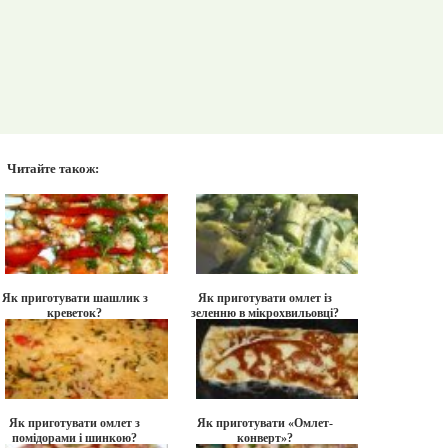
Читайте також:
Як приготувати шашлик з
Як приготувати омлет із
креветок?
зеленню в мікрохвильовці?
Як приготувати омлет з
Як приготувати «Омлет-
помідорами і шинкою?
конверт»?