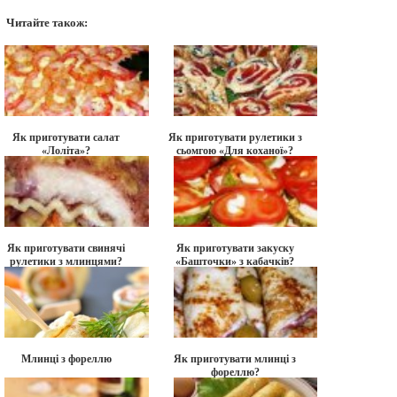
Читайте також:
Як приготувати салат
Як приготувати рулетики з
«Лоліта»?
сьомгою «Для коханої»?
Як приготувати свинячі
Як приготувати закуску
рулетики з млинцями?
«Башточки» з кабачків?
Млинці з фореллю
Як приготувати млинці з
фореллю?