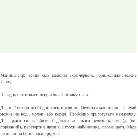
Млинці; сир; часник; сіль; майонез; ікра червона, чорні оливки; зелень
кропу.
Порядок виготовлення оригінальної закусочки:
Для цієї страви необхідно спекти млинці. Печуться млинці як зазвичай
можна на воді, молоці або кефірі. Необхідно приготувати намазочку.
Для цього сирок збити і додати до нього зелень кропу (дрібно
порізаний), перетертий часник і трохи майонезика, перемішати. Маса
не повинна бути сильно рідкою.