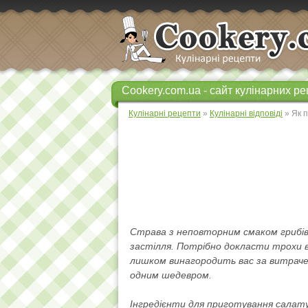
Cookery.com.ua - сайт кулінарних ре
Кулінарні рецепти
»
Кулінарні відповіді
» Як 
Страва з неповторним смаком грибів
застілля. Потрібно докласти трохи 
лишком винагородить вас за витрачен
одним шедевром.
Інгредієнти для приготування салат