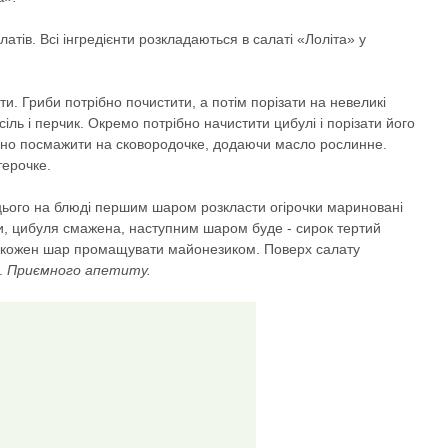
атів. Всі інгредієнти розкладаються в салаті «Лоліта» у
ти. Гриби потрібно почистити, а потім порізати на невеликі
сіль і перчик. Окремо потрібно начистити цибулі і порізати його
ібно посмажити на сковородочке, додаючи масло рослинне.
терочке.
цього на блюді першим шаром розкласти огірочки мариновані
ки, цибуля смажена, наступним шаром буде - сирок тертий
е кожен шар промащувати майонезиком. Поверх салату
и.
Приємного апетиту.