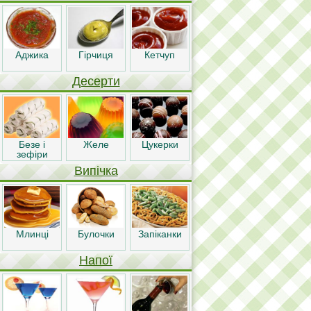
Аджика
Гірчиця
Кетчуп
Десерти
Безе і
Желе
Цукерки
зефіри
Випічка
Млинці
Булочки
Запіканки
Напої