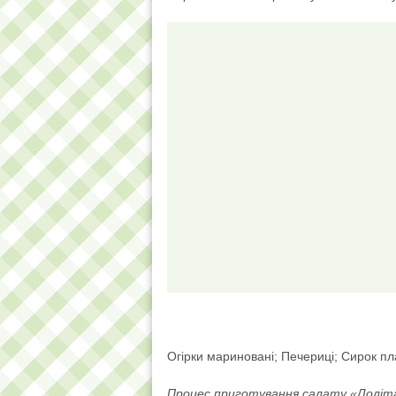
Огірки мариновані; Печериці; Сирок п
Процес приготування салату «Лоліт