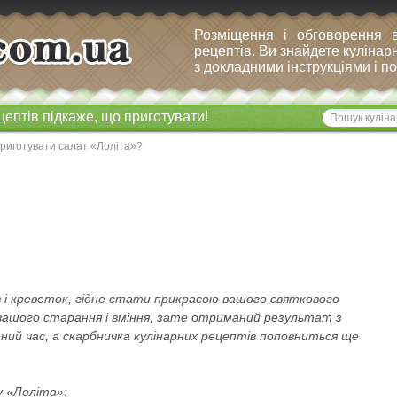
Розміщення і обговорення 
рецептів. Ви знайдете кулінарн
з докладними інструкціями і 
цептів підкаже, що приготувати!
приготувати салат «Лоліта»?
 і креветок, гідне стати прикрасою вашого святкового
вашого старання і вміння, зате отриманий результат з
ий час, а скарбничка кулінарних рецептів поповниться ще
у «Лоліта»: