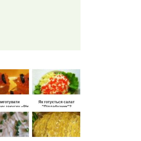
риготувати
Як готується салат
ну закуску «Рік
"Підлабузник"?
тигра»?