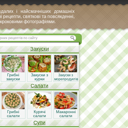
вдалих і найсмачніших домашніх
і рецепти, святкові та повсякденні,
покроковими фотографіями.
Закуски
Грибні
Закуски з
Закуски з
закуски
курки
морепродуктів
Салати
Грибні
Курячі
Макаронні
салати
салати
салати
Супи