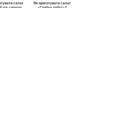
отувати салат
Як приготувати салат
й під сирною
«Грибна рибка»?
шубою?
отувати салат
кий каприз»?