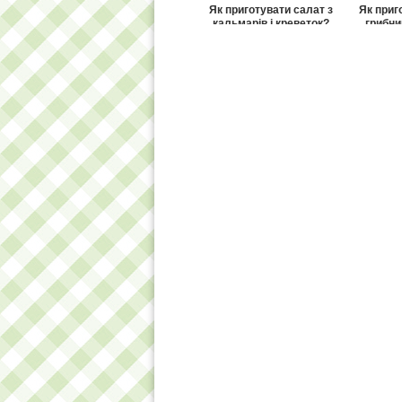
Як приготувати салат з
Як приг
кальмарів і креветок?
грибни
Як приготувати пиріг з
Як приг
грибами «Грибочок»?
«Морсь