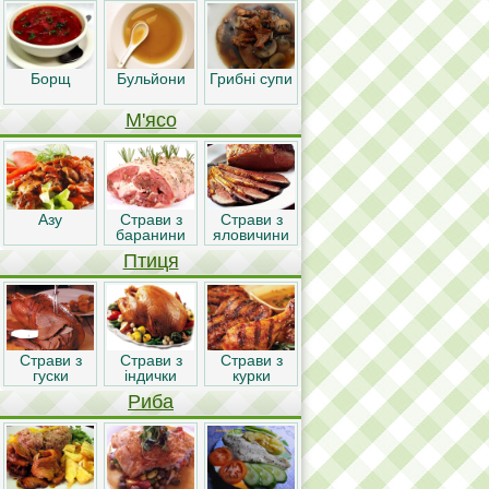
Борщ
Бульйони
Грибні супи
М'ясо
Азу
Страви з
Страви з
баранини
яловичини
Птиця
Страви з
Страви з
Страви з
гуски
індички
курки
Риба