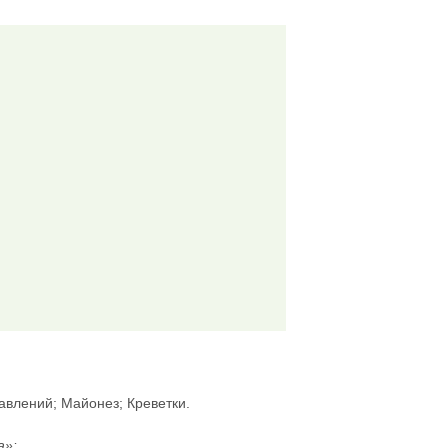
лавлений; Майонез; Креветки.
а»: