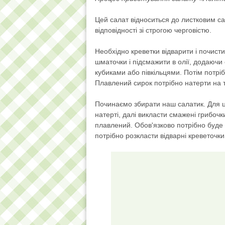
Цей салат відноситься до листковим сал
відповідності зі строгою черговістю.
Необхідно креветки відварити і почисти
шматочки і підсмажити в олії, додаючи 
кубиками або півкільцями. Потім потр
Плавлений сирок потрібно натерти на 
Починаємо збирати наш салатик. Для 
натерті, далі викласти смажені грибоч
плавлений. Обов'язково потрібно буд
потрібно розкласти відварні креветочк