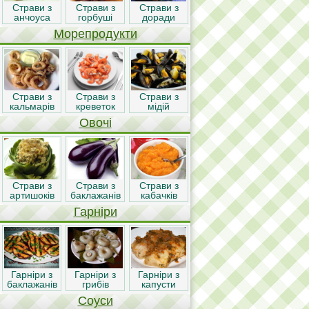
Страви з
Страви з
Страви з
анчоуса
горбуші
доради
Морепродукти
Страви з
Страви з
Страви з
кальмарів
креветок
мідій
Овочі
Страви з
Страви з
Страви з
артишоків
баклажанів
кабачків
Гарніри
Гарніри з
Гарніри з
Гарніри з
баклажанів
грибів
капусти
Соуси