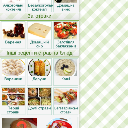
Алкогольні
Безалкогольні
Домашнє
коктейлі
коктейлі
вино
Заготовки
Варення
Домашній
Заготівля
сир
баклажанів
Інші рецепти страв та блюд
Вареники
Деруни
Каші
Перші
Другі страви
Вегетаріанські
страви
страви