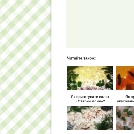
Читайте також:
Як приготувати салат
Як п
«Старий млин»?
оригіналь