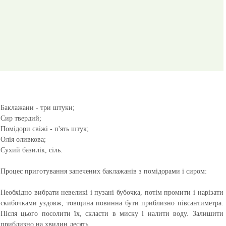
Баклажани - три штуки;
Сир твердий;
Помідори свіжі - п'ять штук;
Олія оливкова;
Сухий базилік, сіль.
Процес приготування запечених баклажанів з помідорами і сиром:
Необхідно вибрати невеликі і пузані бубочка, потім промити і нарізати
скибочками уздовж, товщина повинна бути приблизно півсантиметра.
Після цього посолити їх, скласти в миску і налити воду. Залишити
приблизно на хвилин десять.