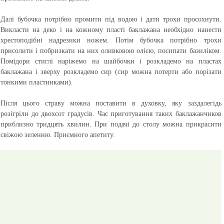
Далі бубочка потрібно промити під водою і дати трохи просохнути.
Викласти на деко і на кожному пласті баклажана необхідно нанести
хрестоподібні надрезики ножем. Потім бубочка потрібно трохи
присолити і побризкати на них оливковою олією, посипати базиліком.
Помідори стиглі наріжемо на шайбочки і розкладемо на пластах
баклажана і зверху розкладемо сир (сир можна потерти або порізати
тонкими пластинками).
Після цього страву можна поставити в духовку, яку заздалегідь
розігріли до двохсот градусів. Час приготування таких баклажанчиков
приблизно тридцять хвилин. При подачі до столу можна прикрасити
свіжою зеленню.
Приємного апетиту.