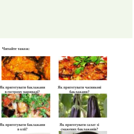
Читайте також:
Як приготувати баклажани
Як приготувати часникові
в гострому маринаді?
баклажани?
Як приготувати баклажани
Як приготувати салат зі
в олії?
смажених баклажанів?