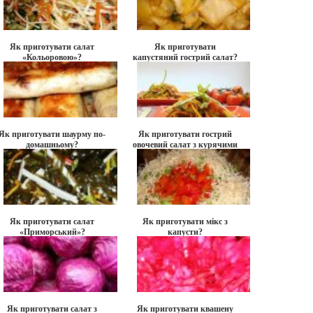
Як приготувати салат
Як приготувати
«Кольоровою»?
капустяний гострий салат?
Як приготувати шаурму по-
Як приготувати гострий
домашньому?
овочевий салат з курячими
шлунками?
Як приготувати салат
Як приготувати мікс з
«Приморський»?
капусти?
Як приготувати салат з
Як приготувати квашену