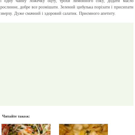
і одну чайну ложечку оцту, трохи лимонного соку, додати масло
рослинне, добре все розмішати. Зелений цибулька порізати і присипати
зверху. Дуже смачний і здоровий салатик.
Приємного апетиту.
Читайте також: