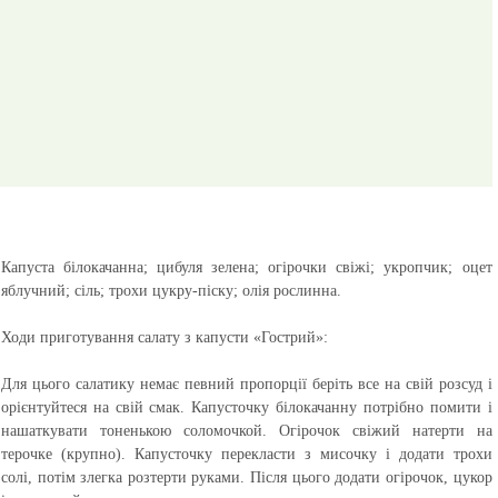
Капуста білокачанна; цибуля зелена; огірочки свіжі; укропчик; оцет
яблучний; сіль; трохи цукру-піску; олія рослинна.
Ходи приготування салату з капусти «Гострий»:
Для цього салатику немає певний пропорції беріть все на свій розсуд і
орієнтуйтеся на свій смак. Капусточку білокачанну потрібно помити і
нашаткувати тоненькою соломочкой. Огірочок свіжий натерти на
терочке (крупно). Капусточку перекласти з мисочку і додати трохи
солі, потім злегка розтерти руками. Після цього додати огірочок, цукор