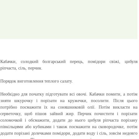
Кабачки, солодкий болгарський перець, помідори свіжі, цибуля
ріпчаста, сіль, перчик.
Порядок виготовлення теплого салату.
Необхідно для початку підготувати всі овочі. Кабачки помити, а потім
зняти шкурочку і порізати на кружечки, посолити. Після цього
потрібно посмажити їх на соняшниковій олії. Потім викласти на
серветочку, щоб пішов зайвий жир. Перчик почистити і порізати
соломочкой і обсмажити, додати до нього цибуля ріпчаста порізану
півкільцями або кубиками і також посмажити на сковородочке, потім
додати порізані долечками помідори, додати воду і сіль, зовсім недовго