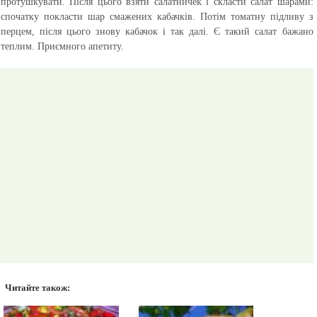
протушкувати. Після цього взяти салатничек і скласти салат шарами:
спочатку покласти шар смажених кабачків. Потім томатну підливу з
перцем, після цього знову кабачок і так далі. Є такий салат бажано
теплим.
Приємного апетиту.
Читайте також: