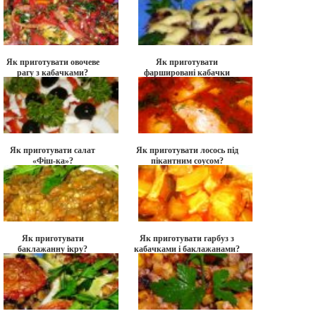
Як приготувати овочеве
Як приготувати
рагу з кабачками?
фаршировані кабачки
«Грибні човники»?
Як приготувати салат
Як приготувати лосось під
«Фіш-ка»?
пікантним соусом?
Як приготувати
Як приготувати гарбуз з
баклажанну ікру?
кабачками і баклажанами?