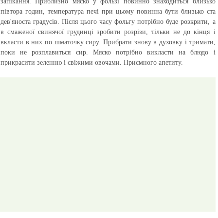
запікання. Приблизно мяско у фользі повинно знаходиться близько
півтора годин, температура печі при цьому повинна бути близько ста
дев'яноста градусів. Після цього часу фольгу потрібно буде розкрити, а
в смаженої свинячої грудинці зробити розрізи, тільки не до кінця і
вкласти в них по шматочку сиру. Прибрати знову в духовку і тримати,
поки не розплавиться сир. Мяско потрібно викласти на блюдо і
прикрасити зеленню і свіжими овочами.
Приємного апетиту.