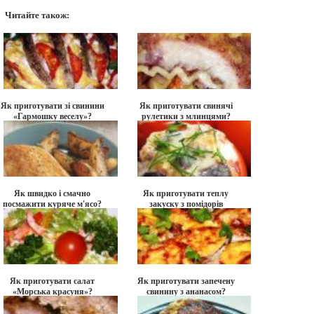
Читайте також:
Як приготувати зі свинини
Як приготувати свинячі
«Гармошку веселу»?
рулетики з млинцями?
Як швидко і смачно
Як приготувати теплу
посмажити куряче м'ясо?
закуску з помідорів
фаршированих
баклажаном?
Як приготувати салат
Як приготувати запечену
«Морська красуня»?
свинину з ананасом?