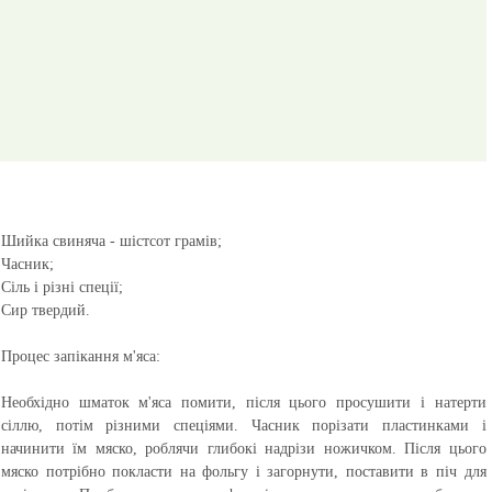
Шийка свиняча - шістсот грамів;
Часник;
Сіль і різні спеції;
Сир твердий.
Процес запікання м'яса:
Необхідно шматок м'яса помити, після цього просушити і натерти
сіллю, потім різними спеціями. Часник порізати пластинками і
начинити їм мяско, роблячи глибокі надрізи ножичком. Після цього
мяско потрібно покласти на фольгу і загорнути, поставити в піч для