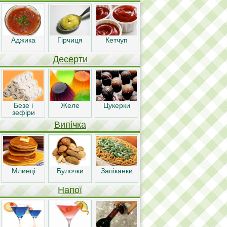
Аджика
Гірчиця
Кетчуп
Десерти
Безе і
Желе
Цукерки
зефіри
Випічка
Млинці
Булочки
Запіканки
Напої