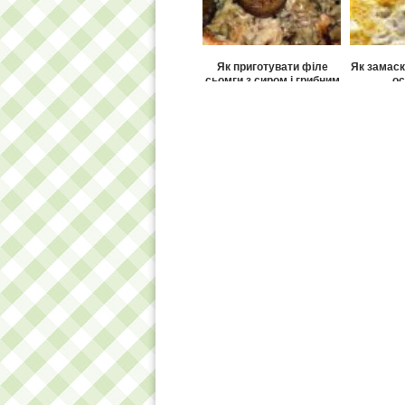
Як приготувати філе
Як замаск
сьомги з сиром і грибним
ос
соусом?
Як приготувати куряче
Як приго
філе з кабачками?
блю» із 