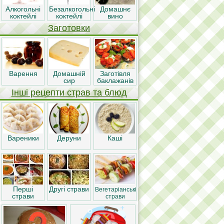
Алкогольні
Безалкогольні
Домашнє
коктейлі
коктейлі
вино
Заготовки
Варення
Домашній
Заготівля
сир
баклажанів
Інші рецепти страв та блюд
Вареники
Деруни
Каші
Перші
Другі страви
Вегетаріанські
страви
страви