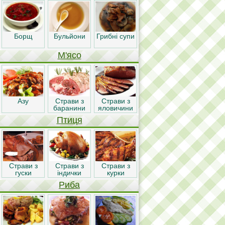
Борщ
Бульйони
Грибні супи
М'ясо
Азу
Страви з
Страви з
баранини
яловичини
Птиця
Страви з
Страви з
Страви з
гуски
індички
курки
Риба