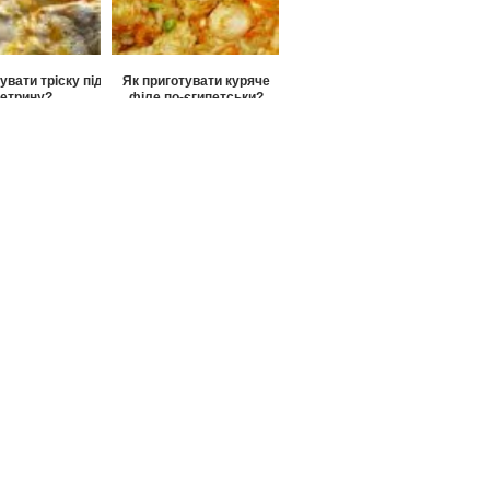
увати тріску під
Як приготувати куряче
етрину?
філе по-єгипетськи?
тувати «Карен-
курячих грудок?