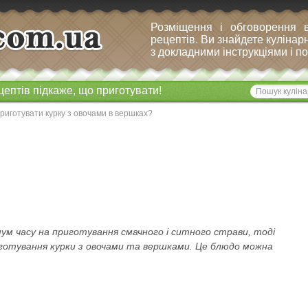
Розміщення і обговорення 
рецептів. Ви знайдете кулінарн
з докладними інструкціями і 
цептів підкаже, що приготувати!
риготувати курку з овочами в вершках?
ум часу на приготування смачного і ситного страви, тоді
готування курки з овочами та вершками. Це блюдо можна