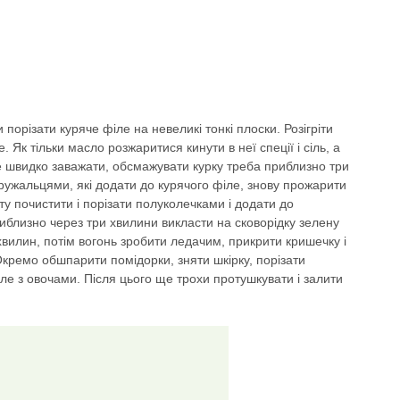
 порізати куряче філе на невеликі тонкі плоски. Розігріти
 Як тільки масло розжаритися кинути в неї спеції і сіль, а
же швидко заважати, обсмажувати курку треба приблизно три
кружальцями, які додати до курячого філе, знову прожарити
у почистити і порізати полуколечками і додати до
иблизно через три хвилини викласти на сковорідку зелену
хвилин, потім вогонь зробити ледачим, прикрити кришечку і
кремо обшпарити помідорки, зняти шкірку, порізати
іле з овочами. Після цього ще трохи протушкувати і залити