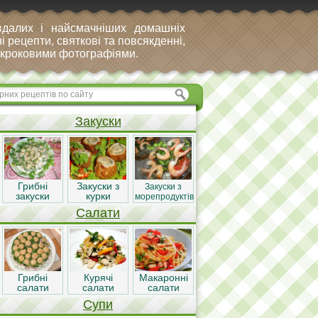
вдалих і найсмачніших домашніх
і рецепти, святкові та повсякденні,
покроковими фотографіями.
Закуски
Грибні
Закуски з
Закуски з
закуски
курки
морепродуктів
Салати
Грибні
Курячі
Макаронні
салати
салати
салати
Супи