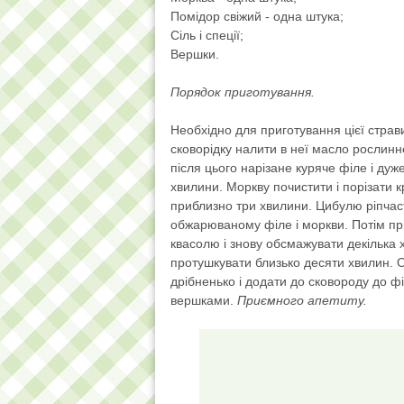
Помідор свіжий - одна штука;
Сіль і спеції;
Вершки.
Порядок приготування.
Необхідно для приготування цієї страви
сковорідку налити в неї масло рослинне.
після цього нарізане куряче філе і ду
хвилини. Моркву почистити і порізати 
приблизно три хвилини. Цибулю ріпчаст
обжарюваному філе і моркви. Потім пр
квасолю і знову обсмажувати декілька 
протушкувати близько десяти хвилин. О
дрібненько і додати до сковороду до ф
вершками.
Приємного апетиту.