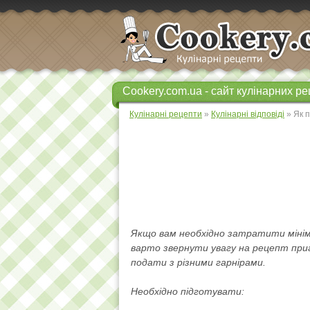
Cookery.com.ua - сайт кулінарних ре
Кулінарні рецепти
»
Кулінарні відповіді
» Як п
Якщо вам необхідно затратити мінім
варто звернути увагу на рецепт при
подати з різними гарнірами.
Необхідно підготувати: