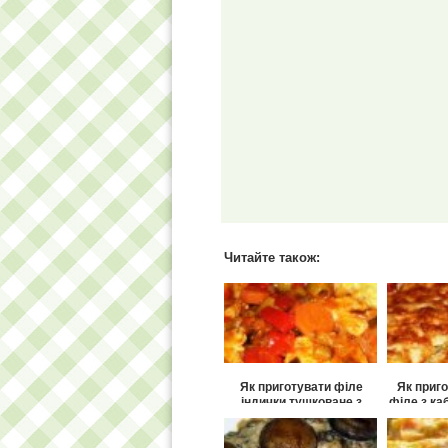
Читайте також:
Як приготувати філе
Як приг
індички тушковане з
філе з к
овочами і оливками?
л