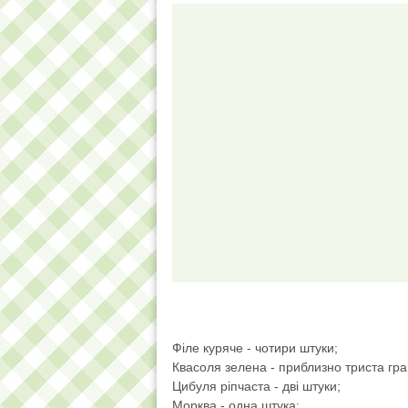
Філе куряче - чотири штуки;
Квасоля зелена - приблизно триста гра
Цибуля ріпчаста - дві штуки;
Морква - одна штука;