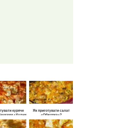
отувати куряче
Як приготувати салат
абачками «Худни
«Обжорка»?
егко»?