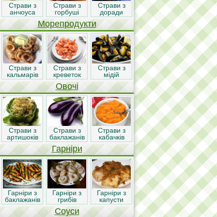
Страви з
Страви з
Страви з
анчоуса
горбуші
доради
Морепродукти
Страви з
Страви з
Страви з
кальмарів
креветок
мідій
Овочі
Страви з
Страви з
Страви з
артишоків
баклажанів
кабачків
Гарніри
Гарніри з
Гарніри з
Гарніри з
баклажанів
грибів
капусти
Соуси