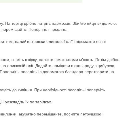
у. На тертці дрібно натріть пармезан. Збийте яйця виделкою,
 перемішайте. Поперчіть і посоліть.
иттям, налийте трошки оливкової олії і підсмажте яєчні
пом, зніміть шкірку, наріжте шматочками м'якоть. Потім дрібно
 на оливковій олії. Додайте помідори в сковороду з цибулею,
 Поперчіть, посоліть і з допомогою блендера перетворити на
діть до кипіння. При необхідності посоліть і поперчіть.
і розкладіть їх по тарілках.
 хвилинки, акуратно перемішайте, посипте петрушкою і