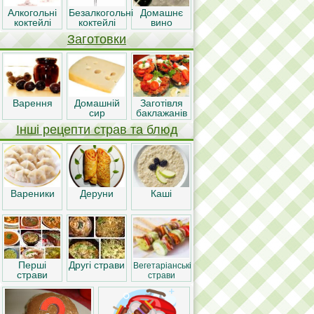
Алкогольні
Безалкогольні
Домашнє
коктейлі
коктейлі
вино
Заготовки
Варення
Домашній
Заготівля
сир
баклажанів
Інші рецепти страв та блюд
Вареники
Деруни
Каші
Перші
Другі страви
Вегетаріанські
страви
страви