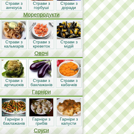
Страви з
Страви з
Страви з
анчоуса
горбуші
доради
Морепродукти
Страви з
Страви з
Страви з
кальмарів
креветок
мідій
Овочі
Страви з
Страви з
Страви з
артишоків
баклажанів
кабачків
Гарніри
Гарніри з
Гарніри з
Гарніри з
баклажанів
грибів
капусти
Соуси