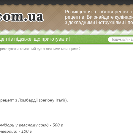
Розміщення і обговорення 
рецептів. Ви знайдете кулінарн
з докладними інструкціями і 
цептів підкаже, що приготувати!
приготувати томатний суп з яєчними млинцями?
 рецепт з Ломбардії (регіону Італії).
мідори у власному соку) - 500 г
вердий) - 100 г