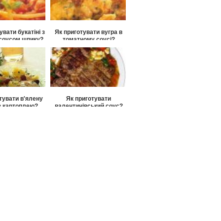
увати букатіні з
Як приготувати вугра в
соусом шпику?
томатному соусі?
тувати в'ялену
Як приготувати
 з картоплею?
валентинівський соус?
тувати пармезан
ма соусами?