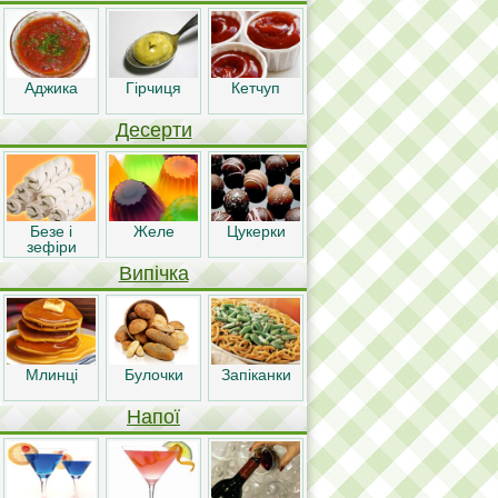
Аджика
Гірчиця
Кетчуп
Десерти
Безе і
Желе
Цукерки
зефіри
Випічка
Млинці
Булочки
Запіканки
Напої