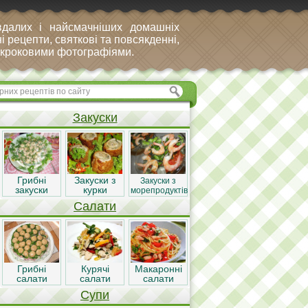
вдалих і найсмачніших домашніх
і рецепти, святкові та повсякденні,
покроковими фотографіями.
Закуски
Грибні
Закуски з
Закуски з
закуски
курки
морепродуктів
Салати
Грибні
Курячі
Макаронні
салати
салати
салати
Супи