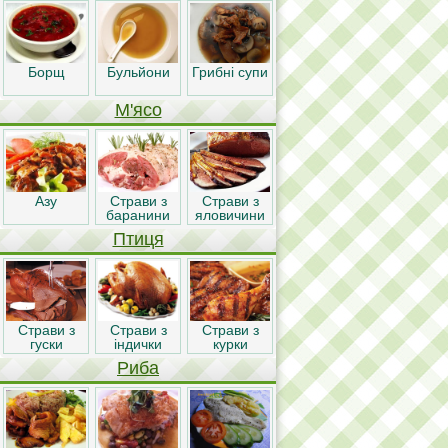
Борщ
Бульйони
Грибні супи
М'ясо
Азу
Страви з
Страви з
баранини
яловичини
Птиця
Страви з
Страви з
Страви з
гуски
індички
курки
Риба