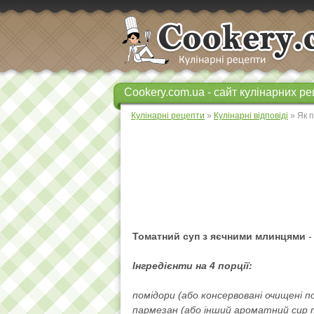
Cookery.com.ua - сайт кулінарних ре
Кулінарні рецепти
»
Кулінарні відповіді
» Як 
Томатний суп з яєчними млинцями
-
Інгредієнти на 4 порції:
помідори (або консервовані очищені по
пармезан (або інший ароматний сир т