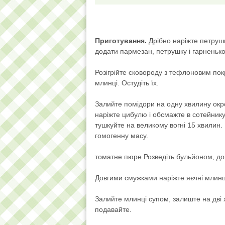
Приготування.
Дрібно наріжте петрушк
додати пармезан, петрушку і гарненько
Розігрійте сковороду з тефлоновим покр
млинці. Остудіть їх.
Залийте помідори на одну хвилину окро
наріжте цибулю і обсмажте в сотейнику
тушкуйте на великому вогні 15 хвилин.
гомогенну масу.
томатне пюре Розведіть бульйоном, дове
Довгими смужками наріжте яєчні млинці 
Залийте млинці супом, залиште на дві
подавайте.