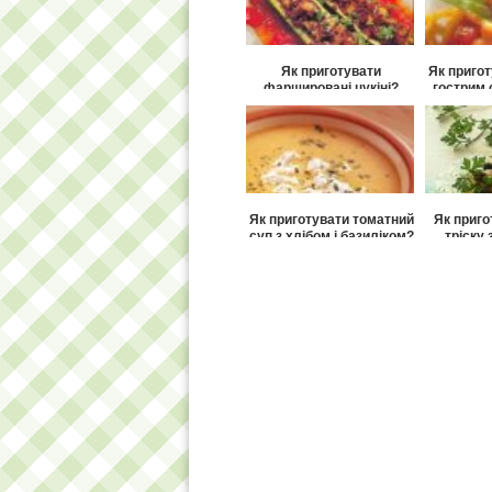
Як приготувати
Як пригот
фаршировані цукіні?
гострим 
Як приготувати томатний
Як приго
суп з хлібом і базиліком?
тріску
Як приготувати бульйон з
Як приго
зеленим омлетом?
з трьо