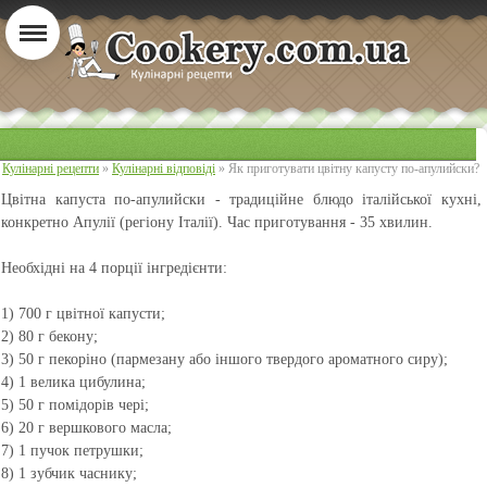
Кулінарні рецепти
»
Кулінарні відповіді
» Як приготувати цвітну капусту по-апулийски?
Цвітна капуста по-апулийски
- традиційне блюдо італійської кухні,
конкретно Апулії (регіону Італії). Час приготування - 35 хвилин.
Необхідні на 4 порції інгредієнти:
1) 700 г цвітної капусти;
2) 80 г бекону;
3) 50 г пекоріно (пармезану або іншого твердого ароматного сиру);
4) 1 велика цибулина;
5) 50 г помідорів чері;
6) 20 г вершкового масла;
7) 1 пучок петрушки;
8) 1 зубчик часнику;