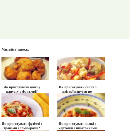
Читайте також:
Як приготувати цвітну
Як приготувати салат з
капусту у фритюрі?
цвітної капусти по-
італійськи?
Як приготувати фузіллі з
Як приготувати ньокі з
травами і помідорами?
картоплі з шматочками