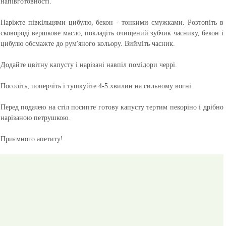
напівготовності.
Наріжте півкільцями цибулю, бекон - тонкими смужками. Розтопіть в
сковороді вершкове масло, покладіть очищений зубчик часнику, бекон і
цибулю обсмажте до рум'яного кольору. Вийміть часник.
Додайте цвітну капусту і нарізані навпіл помідори черрі.
Посоліть, поперчіть і тушкуйте 4-5 хвилин на сильному вогні.
Перед подачею на стіл посипте готову капусту тертим пекоріно і дрібно
нарізаною петрушкою.
Приємного апетиту!