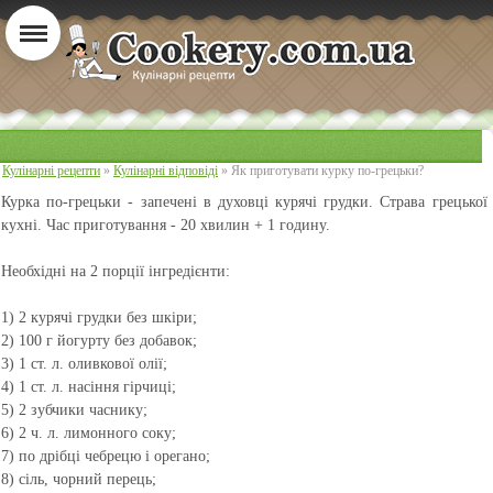
Кулінарні рецепти
»
Кулінарні відповіді
» Як приготувати курку по-грецьки?
Курка по-грецьки
- запечені в духовці курячі грудки. Страва грецької
кухні. Час приготування - 20 хвилин + 1 годину.
Необхідні на 2 порції інгредієнти:
1) 2 курячі грудки без шкіри;
2) 100 г йогурту без добавок;
3) 1 ст. л. оливкової олії;
4) 1 ст. л. насіння гірчиці;
5) 2 зубчики часнику;
6) 2 ч. л. лимонного соку;
7) по дрібці чебрецю і орегано;
8) сіль, чорний перець;