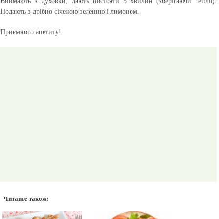
Виймають з духовки, дають постояти 5 хвилин (зберігаючи тепло).
Подають з дрібно січеною зеленню і лимоном.
Приємного апетиту!
Читайте також: