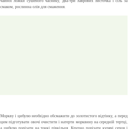
чайної ложки сушеного часнику, два-три лаврових листочка і сіль за
смаком, рослинна олія для смаження.
Моркву і цибулю необхідно обсмажити до золотистого відтінку, а перед
цим підготувати овочі очистити і натерти морквину на середній тертці,
а цибулю порізати на тонкі півкільця. Крупно порізати курячі серця і