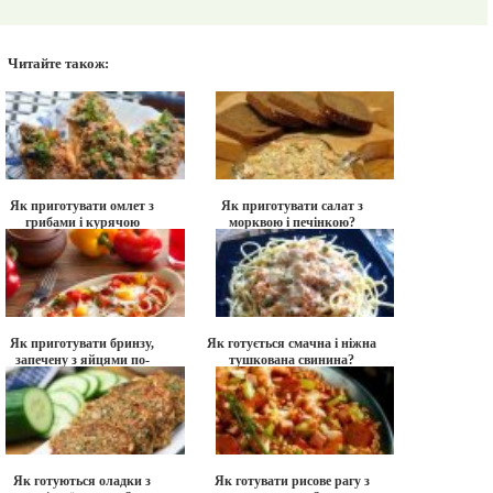
Читайте також:
Як приготувати омлет з
Як приготувати салат з
грибами і курячою
морквою і печінкою?
печінкою?
Як приготувати бринзу,
Як готується смачна і ніжна
запечену з яйцями по-
тушкована свинина?
болгарськи?
Як готуються оладки з
Як готувати рисове рагу з