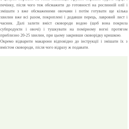
печінку, після чого теж обсмажити до готовності на рослинній олії і
змішати з вже обсмаженими овочами і потім готувати ще кілька
хвилин вже всі разом, покроплені і додавши перець, лавровий лист і
часник. Далі залити вміст сковороди водою (щоб вона покрила
субпродукти і овочі) і тушкувати на помірному вогні протягом
приблизно 20-25 хвилин, при цьому закривши сковорідку кришкою.
Окремо відварити макарони відповідно до інструкції і змішати їх з
вмістом сковороди, після чого відразу ж подавати.