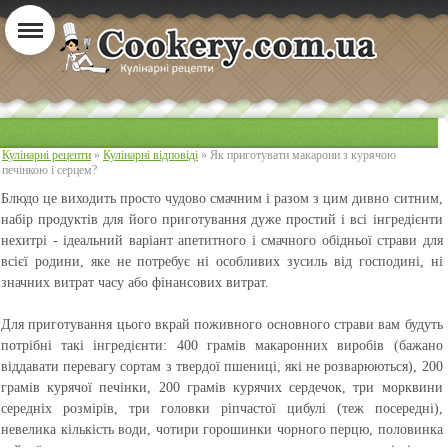
Кулінарні рецепти
»
Кулінарні відповіді
» Як приготувати макарони з курячою
печінкою і серцем?
Блюдо це виходить просто чудово смачним і разом з цим дивно ситним,
набір продуктів для його приготування дуже простий і всі інгредієнти
нехитрі - ідеальний варіант апетитного і смачного обідньої страви для
всієї родини, яке не потребує ні особливих зусиль від господині, ні
значних витрат часу або фінансових витрат.
Для приготування цього вкрай поживного основного страви вам будуть
потрібні такі інгредієнти: 400 грамів макаронних виробів (бажано
віддавати перевагу сортам з твердої пшениці, які не розварюються), 200
грамів курячої печінки, 200 грамів курячих сердечок, три морквини
середніх розмірів, три головки ріпчастої цибулі (теж посередні),
невелика кількість води, чотири горошинки чорного перцю, половинка