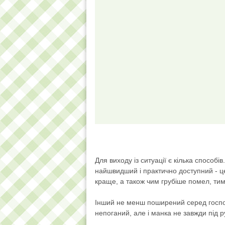
Для виходу із ситуації є кілька способів.
найшвидший і практично доступний - ц
краще, а також чим грубіше помел, тим
Інший не менш поширений серед господ
непоганий, але і манка не завжди під р