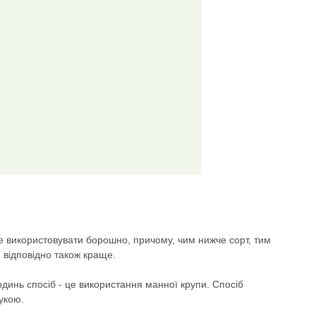
е використовувати борошно, причому, чим нижче сорт, тим
 відповідно також краще.
инь спосіб - це використання манної крупи. Спосіб
укою.