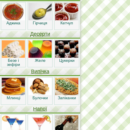
Аджика
Гірчиця
Кетчуп
Десерти
Безе і
Желе
Цукерки
зефіри
Випічка
Млинці
Булочки
Запіканки
Напої