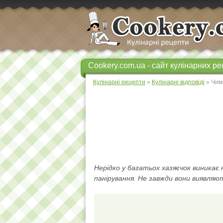
Cookery.com.ua - сайт кулінарних ре
Кулінарні рецепти
»
Кулінарні відповіді
» Чим 
Нерідко у багатьох хазяєчок виникає
панірування. Не завжди вони виявляют