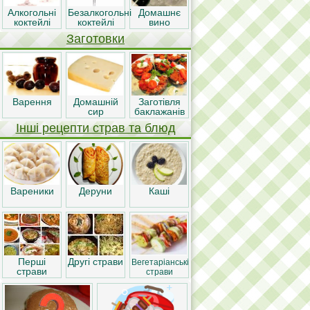
Алкогольні
Безалкогольні
Домашнє
коктейлі
коктейлі
вино
Заготовки
Варення
Домашній
Заготівля
сир
баклажанів
Інші рецепти страв та блюд
Вареники
Деруни
Каші
Перші
Другі страви
Вегетаріанські
страви
страви