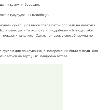
удзяну крупу чи борошно.
ати в кукурудзяних пластівцях.
вувати сухарі. Для цього треба батон порізати на шматки і
ісля цього дати їм охолонути і подрібнити у блендері або
ет і покатати качалкою. Однак при цьому способі можна не
сухарів для панірування, є заморожений білий м'якуш. Для
ирається на тертці і всі паніровка готова.