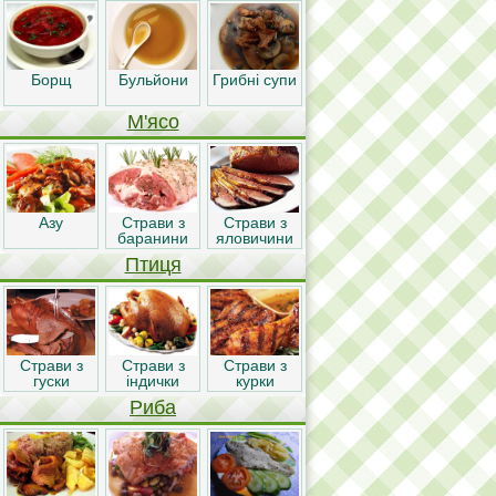
Борщ
Бульйони
Грибні супи
М'ясо
Азу
Страви з
Страви з
баранини
яловичини
Птиця
Страви з
Страви з
Страви з
гуски
індички
курки
Риба