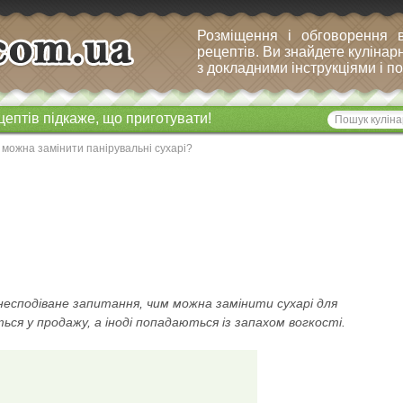
Розміщення і обговорення 
рецептів. Ви знайдете кулінарн
з докладними інструкціями і 
цептів підкаже, що приготувати!
можна замінити панірувальні сухарі?
 несподіване запитання, чим можна замінити сухарі для
ься у продажу, а іноді попадаються із запахом вогкості.