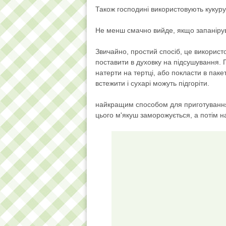
Також господині використовують кукур
Не менш смачно вийде, якщо запанірув
Звичайно, простий спосіб, це використо
поставити в духовку на підсушування. П
натерти на тертці, або покласти в пак
встежити і сухарі можуть підгоріти.
найкращим способом для приготування 
цього м'якуш заморожується, а потім нат