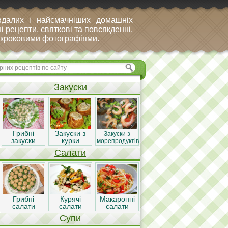
вдалих і найсмачніших домашніх
і рецепти, святкові та повсякденні,
покроковими фотографіями.
Закуски
Грибні
Закуски з
Закуски з
закуски
курки
морепродуктів
Салати
Грибні
Курячі
Макаронні
салати
салати
салати
Супи