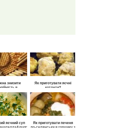
жна знизити
Як приготувати яєчні
рійність в
котлети?
ться виробах?
кий яєчний суп
Як приготувати печеня
ачателла&quot;
по-селянськи в горщику з
солоним огірком?