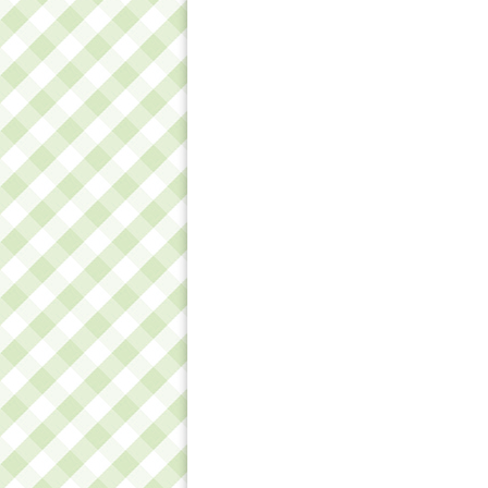
Як готуються котлети з
12 інг
крабових паличок?
сміливо 
на більш 