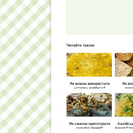
Читайте також:
Як можна використати
Як мо
«стару» ковбасу?
кало
випікаю
Як смачно приготувати
Італійсь
голубці ліниві?
&quot;Стр