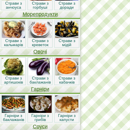
Страви з
Страви з
Страви з
анчоуса
горбуші
доради
Морепродукти
Страви з
Страви з
Страви з
кальмарів
креветок
мідій
Овочі
Страви з
Страви з
Страви з
артишоків
баклажанів
кабачків
Гарніри
Гарніри з
Гарніри з
Гарніри з
баклажанів
грибів
капусти
Соуси