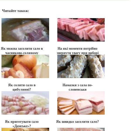
Читайте також:
Як можна засолити сало в
На які моменти потрібно
часниково-соляному
звернути увагу при виборі
розчині?
гарного сала?
Як солити сало в
Намазки з сала по-
цибулинні?
словенськи
Як приготувати сало
Як швидко засолити сало?
«Дамське»?