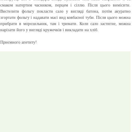
смаком натертим часником, перцем і сіллю. Після цього вимісити.
Вистелити фольгу покласти сало у вигляді батона, потім акуратно
згортати фольгу і надавати масі вид ковбасної туби. Після цього можна
прибрати в морозильник, там і тримати. Коли сало застигне, можна
нарізати його у вигляді кружечків і викладати на хліб.
Приємного апетиту!