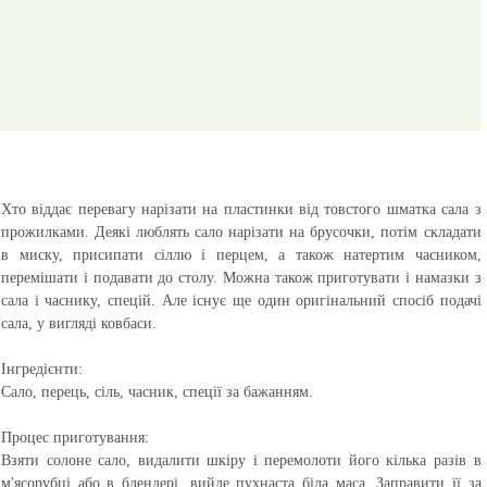
Хто віддає перевагу нарізати на пластинки від товстого шматка сала з
прожилками. Деякі люблять сало нарізати на брусочки, потім складати
в миску, присипати сіллю і перцем, а також натертим часником,
перемішати і подавати до столу. Можна також приготувати і намазки з
сала і часнику, спецій. Але існує ще один оригінальний спосіб подачі
сала, у вигляді ковбаси.
Інгредієнти:
Сало, перець, сіль, часник, спеції за бажанням.
Процес приготування:
Взяти солоне сало, видалити шкіру і перемолоти його кілька разів в
м'ясорубці або в блендері, вийде пухнаста біла маса. Заправити її за