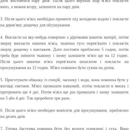
дати вистоятися пару днів. Після цього верхній шар м'яса покласти
вниз, а нижня вгору, залишити на пару днів.
3. Після цього м'ясо необхідно промити під холодною водою і покласти
на дерев'яну дощечку для обсушування.
4. Викласти на яку-небудь поверхню з дірочками шматок матерії, потім
зверху викласти шматки м'яса, тканина туго перев'язати і покласти
зверху дощечку з вантажем. Дати постояти приблизно 5 годин, потім
треба буде змінити тканину і знову залишити м'ясо ще на 12 годин.
Після цього шматки м'яса перев'язати шпагатом і покласти на
просушування на 12 годин. М'ясо повинно бути сухим на дотик.
5. Приготувати обмазку із спецій, часнику і води, вона повинна бути у
вигляді сметани. М'ясо промазати намазкой, потім покласти в миску і
протримати ще 4 дні. Потім м'ясо ще раз промазати і знову залишити
на 3 або 4 дні. Так проробити три рази.
6. Після цього м'ясо необхідно вивісити для просушування, приблизно
на десять днів.
7. Готова бастурма повинна бути без вологи усередині і суха. Вона