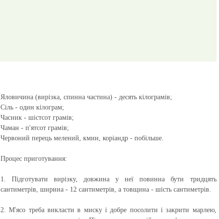
Яловичина (вирізка, спинна частина) - десять кілограмів;
Сіль - один кілограм;
Часник - шістсот грамів;
Чаман - п'ятсот грамів;
Червоний перець мелений, кмин, коріандр - побільше.
Процес приготування:
1. Підготувати вирізку, довжина у неї повинна бути тридцять
сантиметрів, ширина - 12 сантиметрів, а товщина - шість сантиметрів.
2. М'ясо треба викласти в миску і добре посолити і закрити марлею,