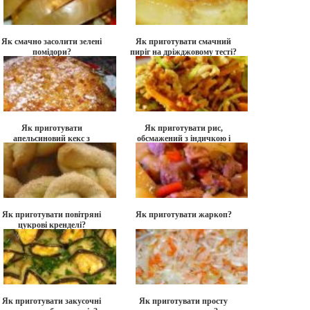
Як смачно засолити зелені
Як приготувати смачний
помідори?
пиріг на дріжджовому тесті?
Як приготувати
Як приготувати рис,
апельсиновий кекс з
обсмажений з індичкою і
кунжутом?
яйцем?
Як приготувати повітряні
Як приготувати жаркоп?
цукрові кренделі?
Як приготувати закусочні
Як приготувати просту