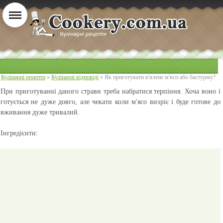
Кулінарні рецепти
»
Кулінарні відповіді
» Як приготувати в'ялене м'ясо або бастурму?
При приготуванні даного страви треба набратися терпіння. Хоча воно і
готується не дуже довго, але чекати коли м'ясо визріє і буде готове до
вживання дуже тривалий.
Інгредієнти: