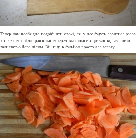
Тепер нам необхідно подрібнити овочі, які у нас будуть варитися разом
з ньокками. Для цього насамперед відчищаємо цибуля від лушпиння і
залишаємо його цілим. Він піде в бульйон просто для запаху.