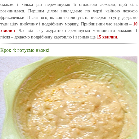
смаком і кілька раз перемішуємо її столовою ложкою, щоб сіль
розчинилася. Першим ділом викладаємо по черзі чайною ложкою
фрикадельки. Після того, як вони спливуть на поверхню супу, додаємо
туди цілу цибулину і подрібнену моркву. Приблизний час варіння –
10
хвилин
. Час від часу акуратно перемішуємо компоненти ложкою. І
після – додаємо подрібнену картоплю і варимо ще
15 хвилин
.
Крок 4: готуємо ньоккі