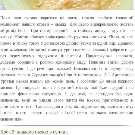
Поки наш супчик вариться на вогні, можна зробити головний
компонент нашого страви – ньоккі! Для цього відокремлюємо жовток
яйця від білка. При цьому перший – в глибоку миску, а другий – в
чашку. Жовток збиваємо міксером або ручним віночком. Після на вазі
прямо в миску трьом з допомогою дрібної терки твердий сир. Додаємо
туди ж молоко кімнатної температури, солимо за смаком і добре все ще
раз перемішуємо підручним інвентарем. Продовжуючи заважати,
додаємо борошно і робимо однорідну масу. Повинна вийти досить
густа суміш. І до речі про ньокках! Виявляється, їх в першу чергу
готували селяни Середземномор'я і їли їх по четвергах. А в Аргентині і
Уругваї ньоккі взагалі їли кожен день, і особливо 29 числа кожного
місяця. Це віщувало, що і наступний місяць тоді буде щедрий і не
принесе фінансових труднощів. І, до речі, за легендою був один
священик, який не уявляв свого життя без ньоккі, приготованих зі
шпинатом в тесті. Так ось одного разу він подавився від свого апетиту
і після цього - зелені ньоккі в Італії стали називати «душителями
священиків».
Крок 5: додаємо ньоккі в супчик