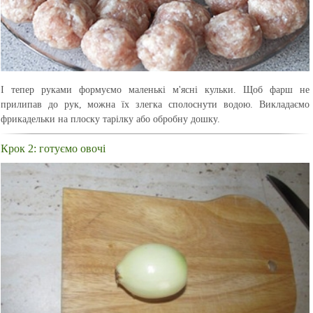
І тепер руками формуємо маленькі м'ясні кульки. Щоб фарш не
прилипав до рук, можна їх злегка сполоснути водою. Викладаємо
фрикадельки на плоску тарілку або обробну дошку.
Крок 2: готуємо овочі