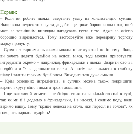
Поради:
– Коли ви робите ньоккі, звертайте увагу на консистенцію суміші.
Якщо вона недостатньо густа, додайте ще трохи борошна «на око», щоб
маса за зовнішнім виглядом нагадувала густе тісто. Адже за якістю
борошно відрізняється. Тому застосовуйте вже перевірену торгову
марку продукту.
– Супчик з сирними ньокками можна приготувати і по-іншому. Якщо
ви хочете додати бульйон на основі м'яса, тоді можна приготувати
інгредієнти окремо – наприклад, фрикадельки і ньоккі. Зварити овочі і
подрібнити їх за допомогою терки. А потім все викласти в глибоку
піалу і залити гарячим бульйоном. Виходить теж дуже смачно.
– Крім основних інгредієнтів, в супчик можна також покришити
варене вкруту яйце і додати трохи локшини.
– І ще важливий момент - необхідно стежити за кількістю солі в супі,
так як ми її і додаємо в фрикадельки, і в ньоккі, і солимо воду, коли
варимо юшку. Тому "краще недосіл на столі, ніж пересіл на голові", як
говорить народна мудрість!