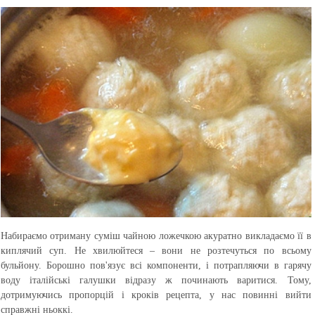
Набираємо отриману суміш чайною ложечкою акуратно викладаємо її в
киплячий суп. Не хвилюйтеся – вони не розтечуться по всьому
бульйону. Борошно пов'язує всі компоненти, і потрапляючи в гарячу
воду італійські галушки відразу ж починають варитися. Тому,
дотримуючись пропорцій і кроків рецепта, у нас повинні вийти
справжні ньоккі.