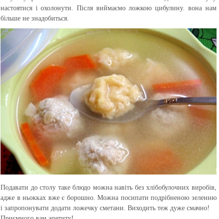
настоятися і охолонути. Після виймаємо ложкою цибулину. вона нам
більше не знадобиться.
Подавати до столу таке блюдо можна навіть без хлібобулочних виробів,
адже в ньокках вже є борошно. Можна посипати подрібненою зеленню
і запропонувати додати ложечку сметани. Виходить теж дуже смачно!
Приємного вам апетиту!