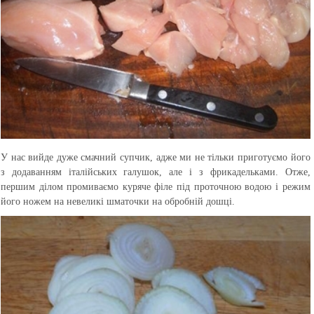
У нас вийде дуже смачний супчик, адже ми не тільки приготуємо його
з додаванням італійських галушок, але і з фрикадельками. Отже,
першим ділом промиваємо куряче філе під проточною водою і режим
його ножем на невеликі шматочки на обробній дошці.