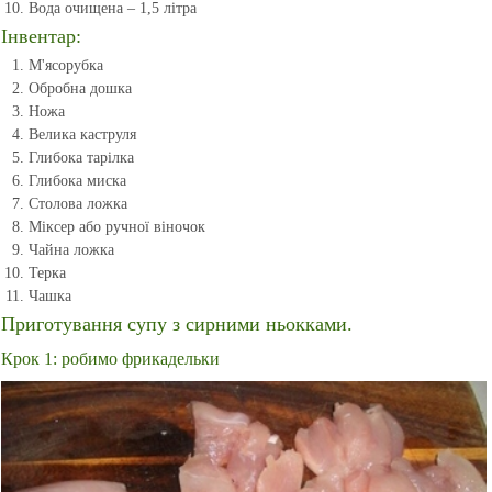
Вода очищена – 1,5 літра
Інвентар:
М'ясорубка
Обробна дошка
Ножа
Велика каструля
Глибока тарілка
Глибока миска
Столова ложка
Міксер або ручної віночок
Чайна ложка
Терка
Чашка
Приготування супу з сирними ньокками.
Крок 1: робимо фрикадельки