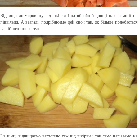
Відчищаємо морквину від шкірки і на обробній дошці нарізаємо її на
півкільця. А взагалі, подрібнюємо цей овоч так, як більше подобається
вашій «спиногрызу».
І в кінці відчищаємо картоплю теж від шкірки і так само нарізаємо на