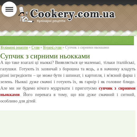
Кулінарні рецепти
»
Супи
»
Курячі супи
» Супчик з сирними ньокками
Супчик з сирними ньокками
А що таке взагалі ці ньоккі? Виявляється це маленькі, тільки італійські,
галушки. Готують їх зазвичай з борошна та яєць, а в начинку кладуть
різні інгредієнти – це може бути і шпинат, і картопля, і м'ясний фарш і
зелень. Ньоккі дуже смачні і готують їх, як гарнір і як головне блюдо.
Але ми не будемо нічого мудрувати і приготуємо
супчик з сирними
ньокками
. Його перевага в тому, що він дуже смачний і ситний,
особливо для дітей.