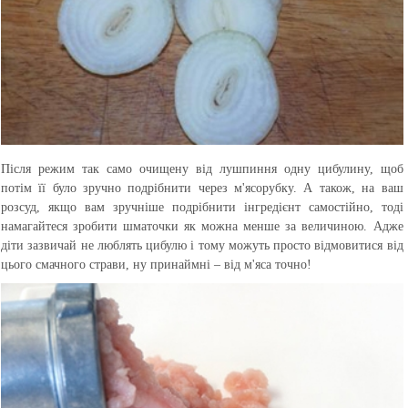
Після режим так само очищену від лушпиння одну цибулину, щоб
потім її було зручно подрібнити через м'ясорубку. А також, на ваш
розсуд, якщо вам зручніше подрібнити інгредієнт самостійно, тоді
намагайтеся зробити шматочки як можна менше за величиною. Адже
діти зазвичай не люблять цибулю і тому можуть просто відмовитися від
цього смачного страви, ну принаймні – від м'яса точно!