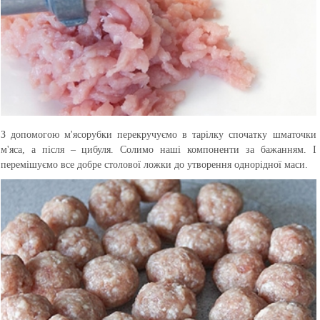
З допомогою м'ясорубки перекручуємо в тарілку спочатку шматочки
м'яса, а після – цибуля. Солимо наші компоненти за бажанням. І
перемішуємо все добре столової ложки до утворення однорідної маси.