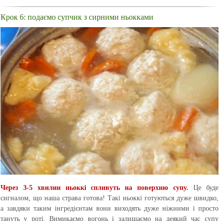
Крок 6: подаємо супчик з сирними ньокками
Через 3-5 хвилин ньоккі спливуть на поверхню супу.
Це буде
сигналом, що наша страва готова! Такі ньоккі готуються дуже швидко,
а завдяки таким інгредієнтам вони виходять дуже ніжними і просто
тануть у роті. Вимикаємо вогонь і залишаємо на деякий час супу