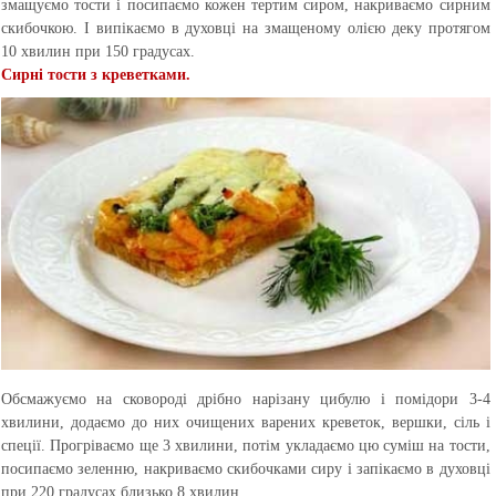
змащуємо тости і посипаємо кожен тертим сиром, накриваємо сирним
скибочкою. І випікаємо в духовці на змащеному олією деку протягом
10 хвилин при 150 градусах.
Сирні тости з креветками.
Обсмажуємо на сковороді дрібно нарізану цибулю і помідори 3-4
хвилини, додаємо до них очищених варених креветок, вершки, сіль і
спеції. Прогріваємо ще 3 хвилини, потім укладаємо цю суміш на тости,
посипаємо зеленню, накриваємо скибочками сиру і запікаємо в духовці
при 220 градусах близько 8 хвилин.