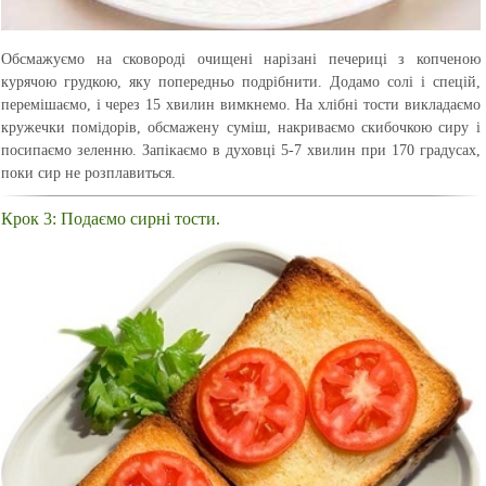
Обсмажуємо на сковороді очищені нарізані печериці з копченою
курячою грудкою, яку попередньо подрібнити. Додамо солі і спецій,
перемішаємо, і через 15 хвилин вимкнемо. На хлібні тости викладаємо
кружечки помідорів, обсмажену суміш, накриваємо скибочкою сиру і
посипаємо зеленню. Запікаємо в духовці 5-7 хвилин при 170 градусах,
поки сир не розплавиться.
Крок 3: Подаємо сирні тости.