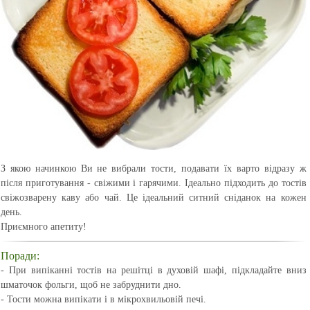
З якою начинкою Ви не вибрали тости, подавати їх варто відразу ж
після приготування - свіжими і гарячими. Ідеально підходить до тостів
свіжозварену каву або чай. Це ідеальний ситний сніданок на кожен
день.
Приємного апетиту!
Поради:
- При випіканні тостів на решітці в духовій шафі, підкладайте вниз
шматочок фольги, щоб не забруднити дно.
- Тости можна випікати і в мікрохвильовій печі.