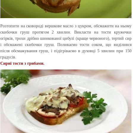
Розтопити на сковороді вершкове масло з цукром, обсмажити на ньому
скибочки груш протягом 2 хвилин. Викласти на тости кружечки
огірків, трохи дрібно шинкованої цибулі (краще червоного), тертий сир
і обсмажені скибочки груш. Поливаємо тости соком, що виділився
після обсмажування груш, і підігріваємо в духовці 5 хвилин при 150
градусів.
Сирні тости з грибами.