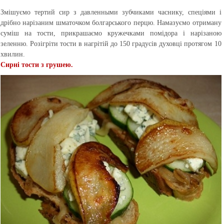
Змішуємо тертий сир з давленными зубчиками часнику, спеціями і
дрібно нарізаним шматочком болгарського перцю. Намазуємо отриману
суміш на тости, прикрашаємо кружечками помідора і нарізаною
зеленню. Розігріти тости в нагрітій до 150 градусів духовці протягом 10
хвилин.
Сирні тости з грушею.