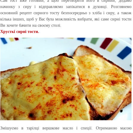
Сам тост вже готовий, а щоб перетворити його в сирний, додамо
начинку з сиру і відправляємо запікатися в духовці. Розглянемо
основний рецепт сирного тосту безпосередньо з хліба і сиру, а також
кілька інших, щоб у Вас була можливість вибрати, які саме сирні тости
Ви хочете бачити на своєму столі.
Хрусткі сирні тости.
Змішуємо в тарілці вершкове масло і спеції. Отриманою масою