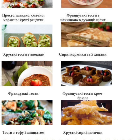
Просто, швидко, смачно,
Французькі тости з
корисно: круті рецепти
начинкою в духовці: цілих
тостів на весь тиждень
два смачних варіанти.
Хрусткі тости з авокадо
Сирні коржики за 5 хвилин
Французькі тости
Французькі тости крем-
брюле
Тости з тофу і шпинатом
Хрусткі сирні палички