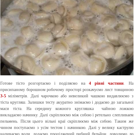
Готове тісто розгортаємо і поділяємо на
4 рівні частини
. На
присипаному борошном робочому просторі розкачуємо лист товщиною
3-5
міліметрів. Далі чарочкою або невеликий чашкою видавлюємо з
тіста кругляш. Залишки тесту акуратно знімаємо і додаємо до загальної
маси тіста. На середину кожного кругляшка чайною ложкою
викладаємо начинку. Далі скріплюємо між собою і ретельно слепливаем
пельмень. Після цього вільні краї скріплюємо між собою. Таким же
чином поступаємо з усім тестом і начинкою. Далі у велику каструлю
наливаємо води, додаємо проціджений рибний бульйон, доводимо до