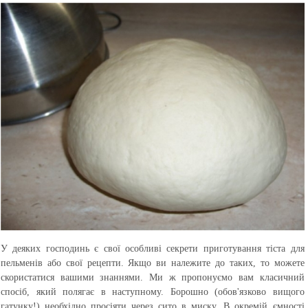
У деяких господинь є свої особливі секрети приготування тіста для
пельменів або свої рецепти. Якщо ви належите до таких, то можете
скористатися вашими знаннями. Ми ж пропонуємо вам класичний
спосіб, який полягає в наступному. Борошно (обов'язково вищого
гатунку!) необхідно просіяти через сито в миску. В окремій ємності