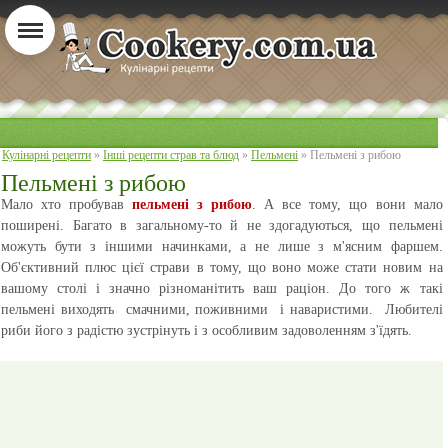
Кулінарні рецепти
»
Інші рецепти страв та блюд
»
Пельмені
» Пельмені з рибою
Пельмені з рибою
Мало хто пробував
пельмені з рибою
. А все тому, що вони мало
поширені. Багато в загальному-то й не здогадуються, що пельмені
можуть бути з іншими начинками, а не лише з м'ясним фаршем.
Об'єктивний плюс цієї страви в тому, що воно може стати новим на
вашому столі і значно різноманітить ваш раціон. До того ж такі
пельмені виходять смачними, поживними і наваристими. Любителі
риби його з радістю зустрінуть і з особливим задоволенням з'їдять.