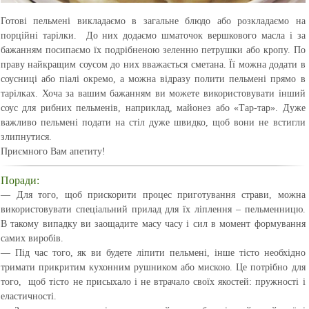
Готові пельмені викладаємо в загальне блюдо або розкладаємо на
порційні тарілки. До них додаємо шматочок вершкового масла і за
бажанням посипаємо їх подрібненою зеленню петрушки або кропу. По
праву найкращим соусом до них вважається сметана. Її можна додати в
соусниці або піалі окремо, а можна відразу полити пельмені прямо в
тарілках. Хоча за вашим бажанням ви можете використовувати інший
соус для рибних пельменів, наприклад, майонез або «Тар-тар». Дуже
важливо пельмені подати на стіл дуже швидко, щоб вони не встигли
злипнутися.
Приємного Вам апетиту!
Поради:
— Для того, щоб прискорити процес приготування страви, можна
використовувати спеціальний прилад для їх ліплення – пельменницю.
В такому випадку ви заощадите масу часу і сил в момент формування
самих виробів.
— Під час того, як ви будете ліпити пельмені, інше тісто необхідно
тримати прикритим кухонним рушником або мискою. Це потрібно для
того, щоб тісто не присыхало і не втрачало своїх якостей: пружності і
еластичності.