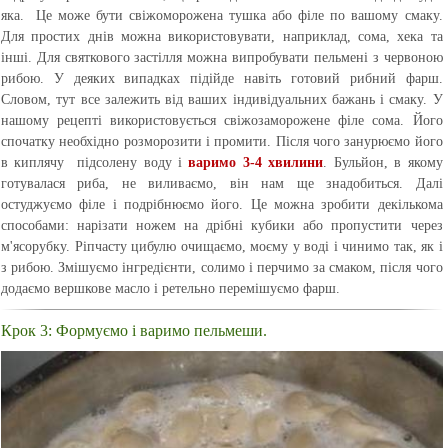
яка. Це може бути свіжоморожена тушка або філе по вашому смаку.
Для простих днів можна використовувати, наприклад, сома, хека та
інші. Для святкового застілля можна випробувати пельмені з червоною
рибою. У деяких випадках підійде навіть готовий рибний фарш.
Словом, тут все залежить від ваших індивідуальних бажань і смаку. У
нашому рецепті використовується свіжозаморожене філе сома. Його
спочатку необхідно розморозити і промити. Після чого занурюємо його
в киплячу підсолену воду і
варимо 3-4 хвилини
. Бульйон, в якому
готувалася риба, не виливаємо, він нам ще знадобиться. Далі
остуджуємо філе і подрібнюємо його. Це можна зробити декількома
способами: нарізати ножем на дрібні кубики або пропустити через
м'ясорубку. Ріпчасту цибулю очищаємо, моєму у воді і чинимо так, як і
з рибою. Змішуємо інгредієнти, солимо і перчимо за смаком, після чого
додаємо вершкове масло і ретельно перемішуємо фарш.
Крок 3: Формуємо і варимо пельмеши.