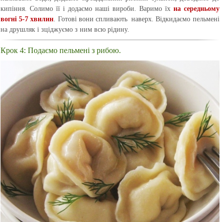
кипіння. Солимо її і додаємо наші вироби. Варимо їх
на середньому
вогні 5-7 хвилин
. Готові вони спливають наверх. Відкидаємо пельмені
на друшляк і зціджуємо з ним всю рідину.
Крок 4: Подаємо пельмені з рибою.