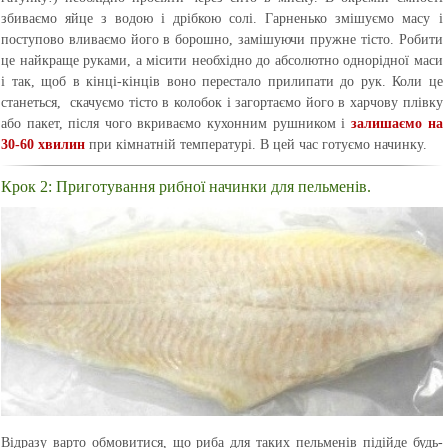
збиваємо яйце з водою і дрібкою солі. Гарненько змішуємо масу і
поступово вливаємо його в борошно, замішуючи пружне тісто. Робити
це найкраще руками, а місити необхідно до абсолютно однорідної маси
і так, щоб в кінці-кінців воно перестало прилипати до рук. Коли це
станеться, скачуємо тісто в колобок і загортаємо його в харчову плівку
або пакет, після чого вкриваємо кухонним рушником і
залишаємо на
30-60 хвилин
при кімнатній температурі. В цей час готуємо начинку.
Крок 2: Приготування рибної начинки для пельменів.
Відразу варто обмовитися, що риба для таких пельменів підійде будь-