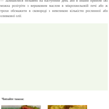
— Залишилися пельмені на наступний день або в інший прийом їжі
можна розігріти з вершковим маслом в мікрохвильовій печі або ж
трохи обсмажити в сковороді з невеликою кількістю рослинної або
оливкової олії.
Читайте також: