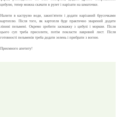
цибулю, тепер можна скачати в рулет і нарізати на шматочки.
Налити в каструлю води, закип'ятити і додати нарізаний брусочками
картоплю. Після того, як картопля буде практично зварений додати
ліниві пельмені. Окремо зробити засмажку з цибулі і моркви. Після
цього суп треба присолити, потім покласти лавровий лист. Після
готовності пельменів треба додати зелень і прибрати з вогню.
Приємного апетиту!