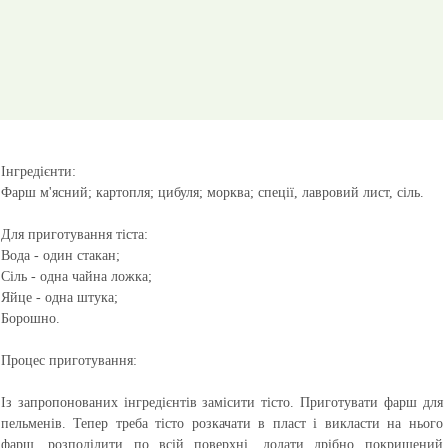
Інгредієнти:
Фарш м'ясний; картопля; цибуля; морква; спеції, лавровий лист, сіль.
Для приготування тіста:
Вода - один стакан;
Сіль - одна чайна ложка;
Яйце - одна штука;
Борошно.
Процес приготування:
Із запропонованих інгредієнтів замісити тісто. Приготувати фарш для
пельменів. Тепер треба тісто розкачати в пласт і викласти на нього
фарш, розподілити по всій поверхні, додати дрібно покришений