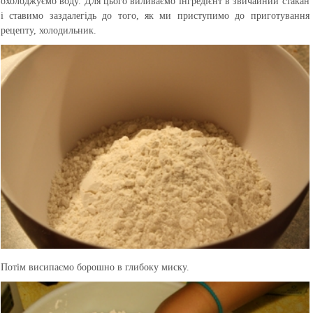
охолоджуємо воду. Для цього виливаємо інгредієнт в звичайний стакан
і ставимо заздалегідь до того, як ми приступимо до приготування
рецепту, холодильник.
Потім висипаємо борошно в глибоку миску.