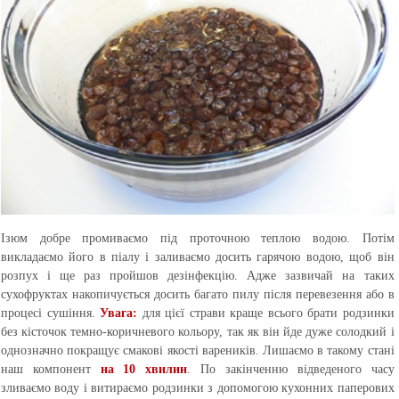
Ізюм добре промиваємо під проточною теплою водою. Потім
викладаємо його в піалу і заливаємо досить гарячою водою, щоб він
розпух і ще раз пройшов дезінфекцію. Адже зазвичай на таких
сухофруктах накопичується досить багато пилу після перевезення або в
процесі сушіння.
Увага:
для цієї страви краще всього брати родзинки
без кісточок темно-коричневого кольору, так як він йде дуже солодкий і
однозначно покращує смакові якості вареників. Лишаємо в такому стані
наш компонент
на 10 хвилин
. По закінченню відведеного часу
зливаємо воду і витираємо родзинки з допомогою кухонних паперових