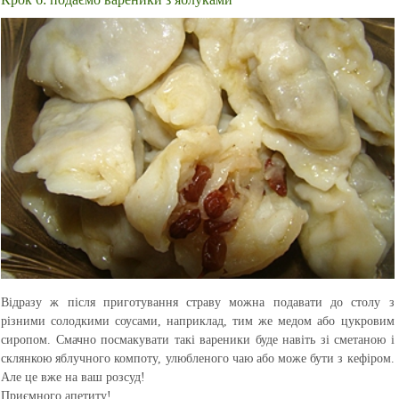
Відразу ж після приготування страву можна подавати до столу з
різними солодкими соусами, наприклад, тим же медом або цукровим
сиропом. Смачно посмакувати такі вареники буде навіть зі сметаною і
склянкою яблучного компоту, улюбленого чаю або може бути з кефіром.
Але це вже на ваш розсуд!
Приємного апетиту!