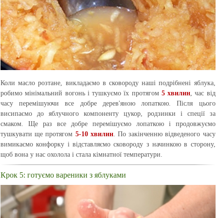
Коли масло розтане, викладаємо в сковороду наші подрібнені яблука,
робимо мінімальний вогонь і тушкуємо їх протягом
5 хвилин
, час від
часу перемішуючи все добре дерев'яною лопаткою. Після цього
висипаємо до яблучного компоненту цукор, родзинки і спеції за
смаком. Ще раз все добре перемішуємо лопаткою і продовжуємо
тушкувати ще протягом
5-10 хвилин
. По закінченню відведеного часу
вимикаємо конфорку і відставляємо сковороду з начинкою в сторону,
щоб вона у нас охолола і стала кімнатної температури.
Крок 5: готуємо вареники з яблуками