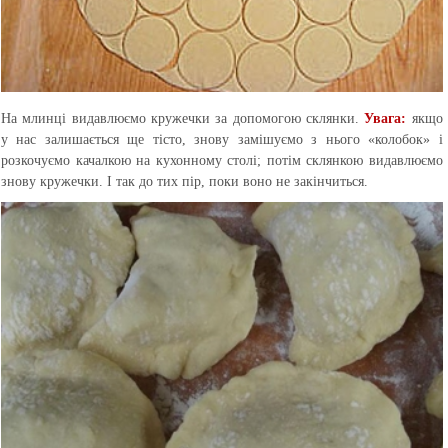
На млинці видавлюємо кружечки за допомогою склянки.
Увага:
якщо
у нас залишається ще тісто, знову замішуємо з нього «колобок» і
розкочуємо качалкою на кухонному столі; потім склянкою видавлюємо
знову кружечки. І так до тих пір, поки воно не закінчиться.