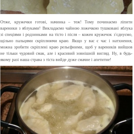
Отже, кружечки готові, начинка – теж! Тому починаємо ліпити
вареники з яблуками! Викладаємо чайною ложечкою тушковані яблука
зі спеціями і родзинками на тісто і після – кожен кружечок з'єднуємо,
щільно пальцями скріплюючи краю. Якщо у вас є час і натхнення,
можна зробити скріплені краю рельєфними, щоб у вареників вийшов
не тільки чудовий смак, але і красивий зовнішній вигляд. Ну, в будь-
якому разі наша страва з тіста вийде дуже смачне і апетитне!