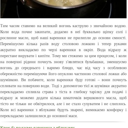
Тим часом ставимо на великий вогонь каструлю з звичайною водою.
Коли вода почне закипати, додаємо в неї буквально щіпку солі і
рослинне масло, щоб наші вареники не прилипли до основи ємності.
Перемішуємо кілька разів воду столовою ложкою і тепер руками
акуратно викладаємо по черзі вареники в окріп. Вода відразу ж
перестане вирувати і кипіти. Тому ми стежимо за цим процесом, і коли
на поверхні рідини почнуть знову з'являтися бульбашки, зменшуємо
вогонь до середнього і варимо блюдо, час від часу з особливою
обережністю перемішуючи його опуклою частиною столової ложки або
шумівкою. Ви побачите, коли вареники буду готові – вони почнуть
спливати на поверхню води. Тоді з допомогою тієї ж шумівки акуратно
перекладаємо спливла страва з тіста в глибоку тарілку для подачі і
відразу ж можемо додати кілька шматочків вершкового масла, щоб
тісто не тільки не обвітрилося, але і не стало сухуватим і не слиплось.
Коли всі вареники з яблуками будуть зварені, вимикаємо конфорку і
перекладаємо залишилися до основної маси.
Крок 6: подаємо вареники з яблуками