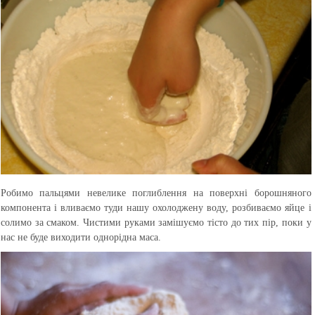
Робимо пальцями невелике поглиблення на поверхні борошняного
компонента і вливаємо туди нашу охолоджену воду, розбиваємо яйце і
солимо за смаком. Чистими руками замішуємо тісто до тих пір, поки у
нас не буде виходити однорідна маса.