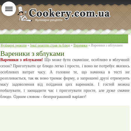
Кулінарні рецепти
»
Інші рецепти страв та блюд
»
Вареники
» Вареники з яблуками
Вареники з яблуками
Вареники з яблуками!
Що може бути смачніше, особливо в яблучний
сезон? Приготувати це блюдо легко і просто, і воно не потребує якихось
особливих витрат часу. А головне те, що начинка в тесті не
розпливається, так як воно тримає форму, а запрошені друзі отримують
масу задоволення від поїдання цих вареників. І гостей можна
побалувати, і заощадити час і приготувати просте, але дуже смачне
блюдо. Одним словом - безпрограшний варіант!