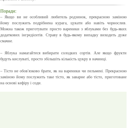
Поради:
– Якщо ви не особливий любитель родзинок, прекрасною заміною
йому послужить подрібнена курага, цукати або навіть чорнослив.
Можна також приготувати просто вареники з яблуками без будь-яких
додаткових інгредієнтів. Страву в будь-якому випадку виходить дуже
смачне.
– Яблука намагайтеся вибирати солодких сортів. Але якщо фрукти
будуть кислуваті, просто збільшіть кількість цукру в начинці.
– Тісто не обов'язково брати, як на вареники чи пельмені. Прекрасною
заміною йому послужить таке тісто, як заварне або тісто, приготоване
на основі кефіру і соди.