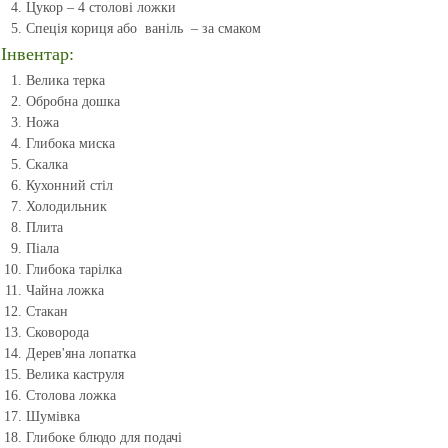
Цукор – 4 столові ложки
Спеція кориця або ваніль – за смаком
Інвентар:
Велика терка
Обробна дошка
Ножа
Глибока миска
Скалка
Кухонний стіл
Холодильник
Плита
Піала
Глибока тарілка
Чайна ложка
Стакан
Сковорода
Дерев'яна лопатка
Велика каструля
Столова ложка
Шумівка
Глибоке блюдо для подачі