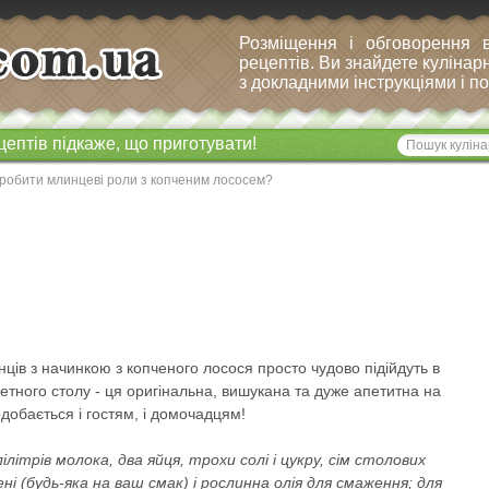
Розміщення і обговорення 
рецептів. Ви знайдете кулінарн
з докладними інструкціями і 
цептів підкаже, що приготувати!
зробити млинцеві роли з копченим лососем?
ців з начинкою з копченого лосося просто чудово підійдуть в
шетного столу - ця оригінальна, вишукана та дуже апетитна на
добається і гостям, і домочадцям!
лілітрів молока, два яйця, трохи солі і цукру, сім столових
ні (будь-яка на ваш смак) і рослинна олія для смаження; для