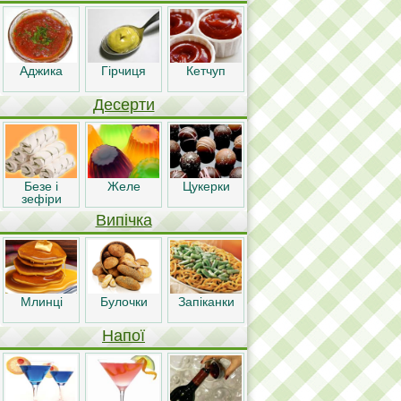
Аджика
Гірчиця
Кетчуп
Десерти
Безе і
Желе
Цукерки
зефіри
Випічка
Млинці
Булочки
Запіканки
Напої