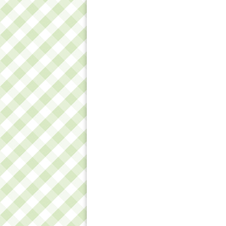
Млинці на шпинаті
Як спе
часник