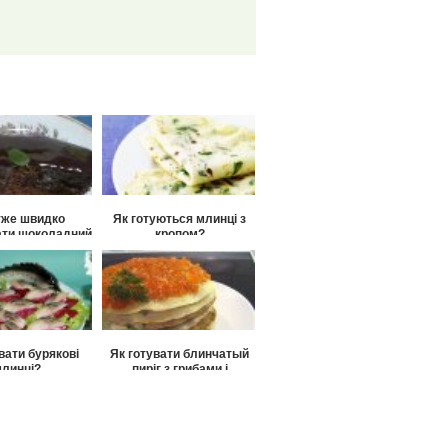
уже швидко
Як готуються млинці з
ати шоколадний
кропом?
тортик?
вати бурякові
Як готувати блинчатый
линці?
пиріг з грибами і
лососем?