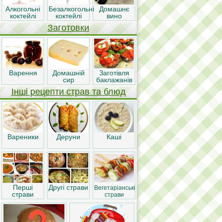
Алкогольні
Безалкогольні
Домашнє
коктейлі
коктейлі
вино
Заготовки
Варення
Домашній
Заготівля
сир
баклажанів
Інші рецепти страв та блюд
Вареники
Деруни
Каші
Перші
Другі страви
Вегетаріанські
страви
страви