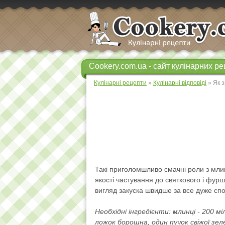
Cookery.com.ua - сайт кулінарних ре
Кулінарні рецепти
»
Кулінарні відповіді
» Як 
Такі приголомшливо смачні роли з млин
якості частування до святкового і фур
вигляд закуска швидше за все дуже спо
Необхідні інгредієнти: млинці - 200 мі
ложок борошна, один пучок свіжої зеле