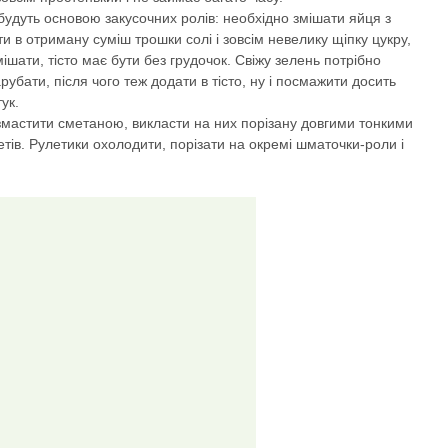
і будуть основою закусочних ролів: необхідно змішати яйця з
и в отриману суміш трошки солі і зовсім невелику щіпку цукру,
шати, тісто має бути без грудочок. Свіжу зелень потрібно
рубати, після чого теж додати в тісто, ну і посмажити досить
ук.
о змастити сметаною, викласти на них порізану довгими тонкими
етів. Рулетики охолодити, порізати на окремі шматочки-роли і