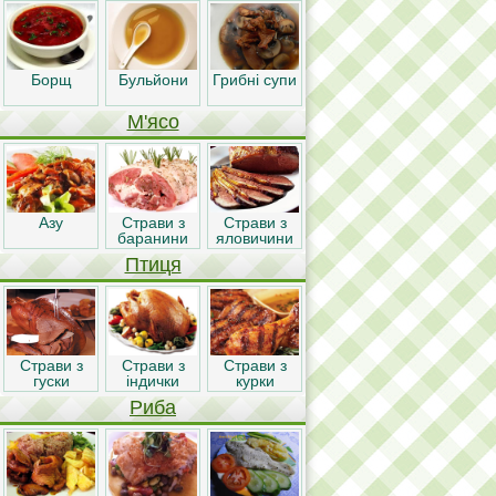
Борщ
Бульйони
Грибні супи
М'ясо
Азу
Страви з
Страви з
баранини
яловичини
Птиця
Страви з
Страви з
Страви з
гуски
індички
курки
Риба