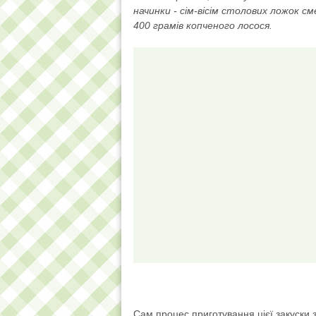
начинки - сім-вісім столових ложок 
400 грамів копченого лосося.
Сам процес приготування цієї закуски з