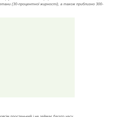
сметани (30-процентної жирності), а також приблизно 300-
овсім простенький і не займає багато часу.