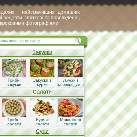
вдалих і найсмачніших домашніх
і рецепти, святкові та повсякденні,
покроковими фотографіями.
Закуски
Грибні
Закуски з
Закуски з
закуски
курки
морепродуктів
Салати
Грибні
Курячі
Макаронні
салати
салати
салати
Супи