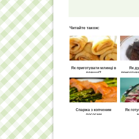
Читайте також:
Як приготувати млинці в
Як д
пляшці?
приготув
Спаржа з копченим
Як готу
лососем
м