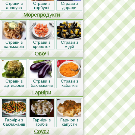
Страви з
Страви з
Страви з
анчоуса
горбуші
доради
Морепродукти
Страви з
Страви з
Страви з
кальмарів
креветок
мідій
Овочі
Страви з
Страви з
Страви з
артишоків
баклажанів
кабачків
Гарніри
Гарніри з
Гарніри з
Гарніри з
баклажанів
грибів
капусти
Соуси