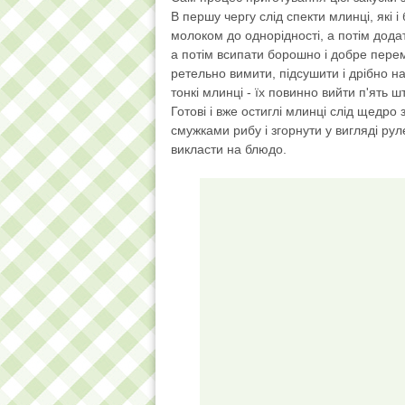
В першу чергу слід спекти млинці, які 
молоком до однорідності, а потім додат
а потім всипати борошно і добре перемі
ретельно вимити, підсушити і дрібно на
тонкі млинці - їх повинно вийти п'ять шт
Готові і вже остиглі млинці слід щедр
смужками рибу і згорнути у вигляді рул
викласти на блюдо.