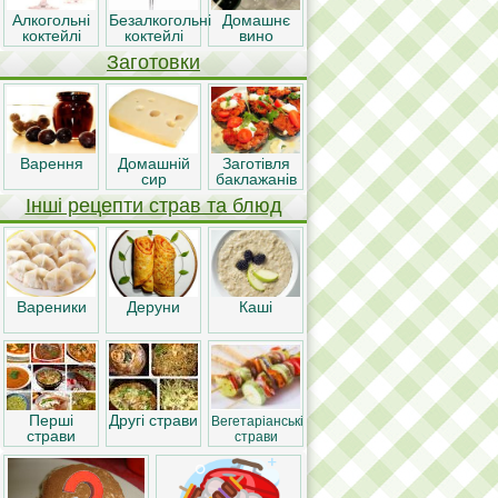
Алкогольні
Безалкогольні
Домашнє
коктейлі
коктейлі
вино
Заготовки
Варення
Домашній
Заготівля
сир
баклажанів
Інші рецепти страв та блюд
Вареники
Деруни
Каші
Перші
Другі страви
Вегетаріанські
страви
страви