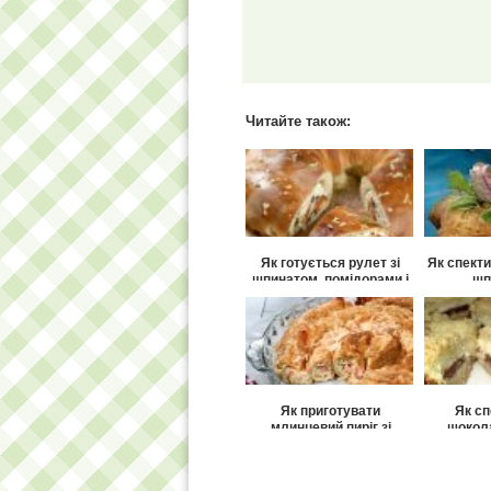
Читайте також:
Як готується рулет зі
Як спекти
шпинатом, помідорами і
шп
сиром?
Як приготувати
Як сп
млинцевий пиріг зі
шокола
шпинатом?