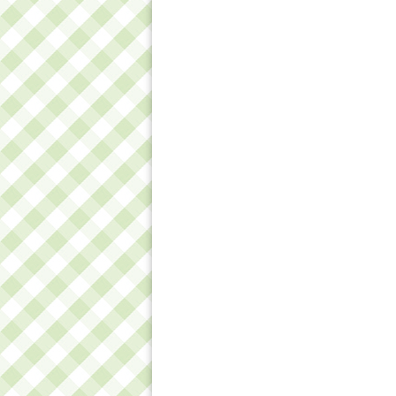
Салат зі шпинатом і
Як готува
полуницею
з