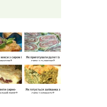
 кекси з сиром і
Як приготувати рулет із
инатом?
сиру з сьомгою?
екти сирно-
Як готується запіканка з
дний пиріг?
сиру і шпинату?