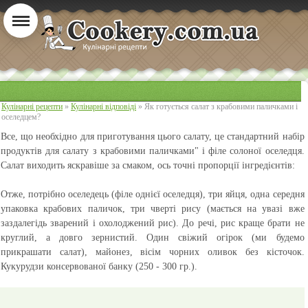
Кулінарні рецепти
»
Кулінарні відповіді
» Як готується салат з крабовими паличками і
оселедцем?
Все, що необхідно для приготування цього салату, це стандартний набір
продуктів для салату з крабовими паличками" і філе солоної оселедця.
Салат виходить яскравіше за смаком, ось точні пропорції інгредієнтів:
Отже, потрібно оселедець (філе однієї оселедця), три яйця, одна середня
упаковка крабових паличок, три чверті рису (мається на увазі вже
заздалегідь зварений і охолоджений рис). До речі, рис краще брати не
круглий, а довго зернистий. Один свіжий огірок (ми будемо
прикрашати салат), майонез, вісім чорних оливок без кісточок.
Кукурудзи консервованої банку (250 - 300 гр.).