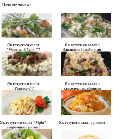
Читайте також:
Як готується салат
Як готується салат з
"Морський букет"?
бананами і крабовими
паличками?
Як готується салат
Як готується салат з
"Разносол"?
квасолею і крабовими
паличками?
Як готується салат "Мрія"
Як готувати салат з рисом?
з горбушею і рисом?