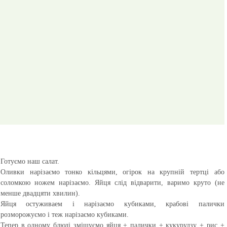
Готуємо наш салат.
Оливки нарізаємо тонко кільцями, огірок на крупній тертці або
соломкою ножем нарізаємо. Яйця слід відварити, варимо круто (не
менше двадцяти хвилин).
Яйця остуживаем і нарізаємо кубиками, крабові палички
розморожуємо і теж нарізаємо кубиками.
Тепер в одному блюді змішуємо яйця + палички + кукурудзу + рис +