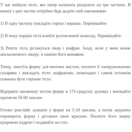
У вас вийшло тісто, яке тепер належить розділити на три частини. В
кожну з цих частин потрібно буде додати свій наповнювач:
1) В одну частину покладіть горіхи і вершки. Перемішайте.
2) В іншу порцію тіста влийте розтоплений шоколад. Перемішайте.
3) Решти тіста дістануться лікер і шафран. Іноді, коли у мене немає
апельсинового лікеру, я заміню його коньяком.
Тепер, змастіть форму для випічки маслом, посипте її панірувальними
сухарями і викладіть тісто: шафранове, шоколадне і самим останнім
повинно бути горіхове тісто.
Відправте заповнену тестом форму в 175-градусну духовку і випікайте
протягом 50-60 хвилин.
Готову ром-бабу залиште у формі на 5-10 хвилин, а потім акуратно
переверніть форму і дістаньте свою красуню. Посипте його зверху
цукровою пудрою і подавайте на стіл.