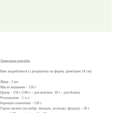
Триколірна ром-баба
Вам знадобляться (з розрахунку на форму діаметром 18 см):
Яйця - 3 шт.
Масло вершкове - 150 г
Цукор - 150 г (100 г - для жовтків, 50 г - для білків)
Розпушувач - 1 ч.л.
Борошно пшеничне - 150 г
Горіхи мелені (на вибір: мигдаль, волоські, фундук) - 50 г