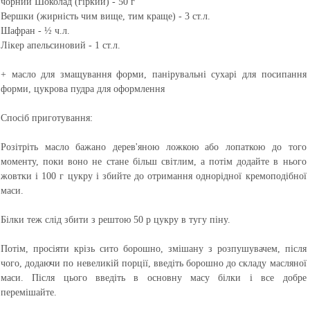
чорний Шоколад (гіркий) - 50 г
Вершки (жирність чим вище, тим краще) - 3 ст.л.
Шафран - ½ ч.л.
Лікер апельсиновий - 1 ст.л.
+ масло для змащування форми, панірувальні сухарі для посипання
форми, цукрова пудра для оформлення
Спосіб приготування:
Розітріть масло бажано дерев'яною ложкою або лопаткою до того
моменту, поки воно не стане більш світлим, а потім додайте в нього
жовтки і 100 г цукру і збийте до отримання однорідної кремоподібної
маси.
Білки теж слід збити з рештою 50 р цукру в тугу піну.
Потім, просіяти крізь сито борошно, змішану з розпушувачем, після
чого, додаючи по невеликій порції, введіть борошно до складу масляної
маси. Після цього введіть в основну масу білки і все добре
перемішайте.