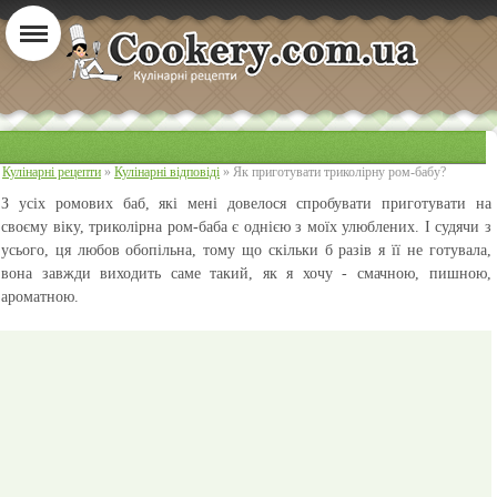
Кулінарні рецепти
»
Кулінарні відповіді
» Як приготувати триколірну ром-бабу?
З усіх ромових баб, які мені довелося спробувати приготувати на
своєму віку, триколірна ром-баба є однією з моїх улюблених. І судячи з
усього, ця любов обопільна, тому що скільки б разів я її не готувала,
вона завжди виходить саме такий, як я хочу - смачною, пишною,
ароматною.