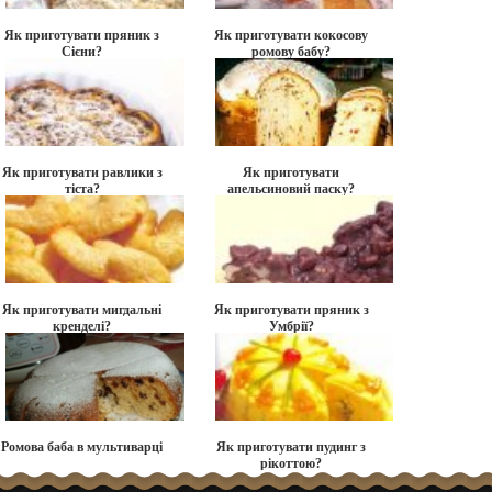
Як приготувати пряник з
Як приготувати кокосову
Сієни?
ромову бабу?
Як приготувати равлики з
Як приготувати
тіста?
апельсиновий паску?
Як приготувати мигдальні
Як приготувати пряник з
кренделі?
Умбрії?
Ромова баба в мультиварці
Як приготувати пудинг з
рікоттою?