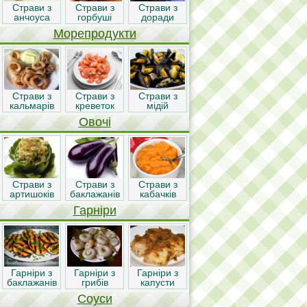
Страви з
Страви з
Страви з
анчоуса
горбуші
доради
Морепродукти
Страви з
Страви з
Страви з
кальмарів
креветок
мідій
Овочі
Страви з
Страви з
Страви з
артишоків
баклажанів
кабачків
Гарніри
Гарніри з
Гарніри з
Гарніри з
баклажанів
грибів
капусти
Соуси