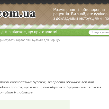
Розміщення і обговорення 
рецептів. Ви знайдете кулінарн
з докладними інструкціями і 
цептів підкаже, що приготувати!
приготувати картопляні булочки для борщу?
птом картопляних булочок, які просто обожнює вся моя
ередити про те, що вони, ці диво-булочки, будуть сметаться в
готуйте їх побільше.