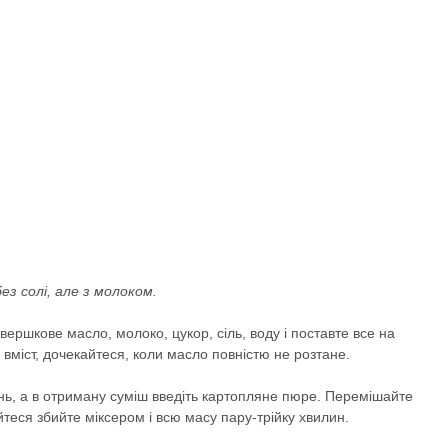
з солі, але з молоком.
: вершкове масло, молоко, цукор, сіль, воду і поставте все на
вміст, дочекайтеся, коли масло повністю не розтане.
онь, а в отриману суміш введіть картопляне пюре. Перемішайте
айтеся збийте міксером і всю масу пару-трійку хвилин.