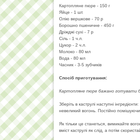
Картопляне пюре - 150 г
Яйце - 1 шт.
Олію вершкове - 70 р
Борошно пшеничне - 450 г
Дріжджі сухі - 7 р
Сіль - 1 ч.л.
Цукор - 2 ч.л.
Молоко - 80 мл
Вода - 80 мл
Часник - 3-5 зубчиків
Спосіб приготування:
Картопляне пюре бажано готувати бе
Зберіть в каструлі наступні інгредієнти
невеликий вогонь. Постійно помішуючи 
Як тільки це станеться, вимикайте вог
вміст каструлі як слід, а потім скорист