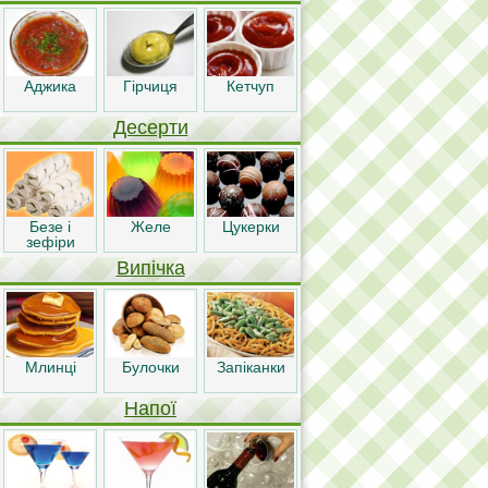
Аджика
Гірчиця
Кетчуп
Десерти
Безе і
Желе
Цукерки
зефіри
Випічка
Млинці
Булочки
Запіканки
Напої