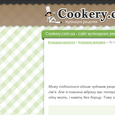
Cookery.com.ua - сайт кулінарних ре
Кулінарні рецепти
»
Кулінарні відповіді
» Як 
Можу поділитися одним чудовим реце
сім'я. Але я повинна відразу вас поп
одну мить, і навіть без борщу. Тому 