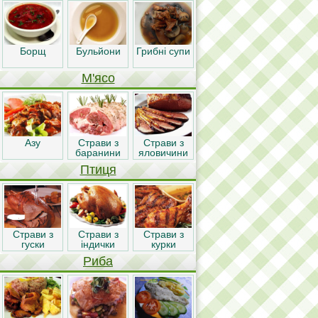
Борщ
Бульйони
Грибні супи
М'ясо
Азу
Страви з
Страви з
баранини
яловичини
Птиця
Страви з
Страви з
Страви з
гуски
індички
курки
Риба