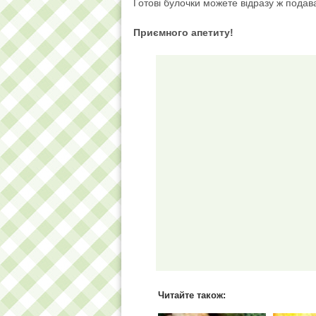
Готові булочки можете відразу ж подав
Приємного апетиту!
Читайте також: