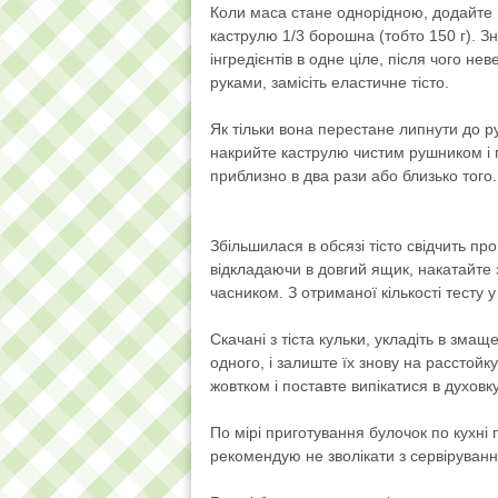
Коли маса стане однорідною, додайте в 
каструлю 1/3 борошна (тобто 150 г). Зн
інгредієнтів в одне ціле, після чого н
руками, замісіть еластичне тісто.
Як тільки вона перестане липнути до ру
накрийте каструлю чистим рушником і по
приблизно в два рази або близько того.
Збільшилася в обсязі тісто свідчить пр
відкладаючи в довгий ящик, накатайте 
часником. З отриманої кількості тесту 
Скачані з тіста кульки, укладіть в зм
одного, і залиште їх знову на расстойку
жовтком і поставте випікатися в духовку
По мірі приготування булочок по кухн
рекомендую не зволікати з сервіруванн