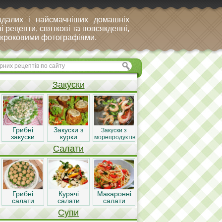
вдалих і найсмачніших домашніх
і рецепти, святкові та повсякденні,
покроковими фотографіями.
Закуски
Грибні
Закуски з
Закуски з
закуски
курки
морепродуктів
Салати
Грибні
Курячі
Макаронні
салати
салати
салати
Супи