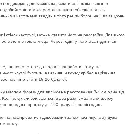
неї дріжджі, допоможіть їм розійтися, і потім всипте в
ову збийте тісто міксером до повного об'єднання всіх
евеликими частинами введіть в тісто решту борошна і, вимішуючи
к і стінок каструлі, можна ставити його на расстойку. Для цього
ставте її в тепле місце. Через годину тісто має піднятися
о те, що воно готове до подальшої роботи. Тому, не
з нього круглі булочки, начинивши кожну дрібно нарізаним
у вас повинно вийти 15-20 булочок.
ащену маслом форму для випічки на расстоянияя 3-4 см один від
. Коли ж кульки збільшаться в два рази, змастіть їх зверху
, попередньо прогріту до 190 градусів, на півгодини.
і почне поширюватися дивовижний запах часнику, тому дуже
ям столу.