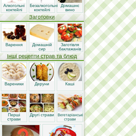
Алкогольні
Безалкогольні
Домашнє
коктейлі
коктейлі
вино
Заготовки
Варення
Домашній
Заготівля
сир
баклажанів
Інші рецепти страв та блюд
Вареники
Деруни
Каші
Перші
Другі страви
Вегетаріанські
страви
страви