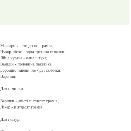
Маргарин - сто десять грамів;
Цукор-пісок - одна третина склянки;
Яйце куряче - одна штука;
Ванілін - половина пакетика;
Борошно пшеничне - дві склянки;
Варення.
Для начинки:
Вершки - двісті п'ятдесят грамів;
Лікер - п'ятдесят грамів.
Для глазурі: