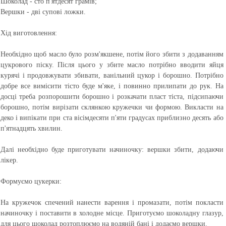
Шоколад - сто п'ятдесят грамів;
Вершки - дві супові ложки.
Хід виготовлення:
Необхідно щоб масло було розм'якшене, потім його збити з додаванням
цукрового піску. Після цього у збите масло потрібно вводити яйця
курячі і продовжувати збивати, ванільний цукор і борошно. Потрібно
добре все вимісити тісто буде м'яке, і повинно прилипати до рук. На
досці треба розпорошити борошно і розкачати пласт тіста, підсипаючи
борошно, потім вирізати склянкою кружечки чи формою. Викласти на
деко і випікати при ста вісімдесяти п'яти градусах приблизно десять або
п'ятнадцять хвилин.
Далі необхідно буде приготувати начиночку: вершки збити, додаючи
лікер.
Формуємо цукерки:
На кружечок спечений нанести варення і промазати, потім покласти
начиночку і поставити в холодне місце. Приготуємо шоколадну глазур,
для цього шоколад розтоплюємо на водяній бані і додаємо вершки.