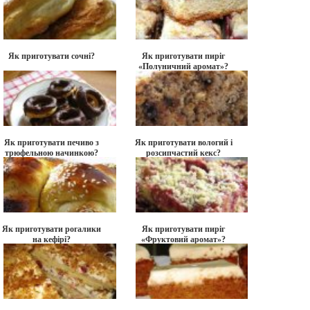
Як приготувати сочні?
Як приготувати пиріг
«Полуничний аромат»?
Як приготувати печиво з
Як приготувати вологий і
трюфельною начинкою?
розсипчастий кекс?
Як приготувати рогалики
Як приготувати пиріг
на кефірі?
«Фруктовий аромат»?